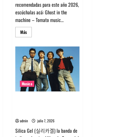
recomendadas para este año 2026,
escúchalas acá: Ghost in the
machine – Tomato music...
Leer
Más
más
acerca
de
Canciones
recomendadas
para
el
2026
Musica
Nuevo single de la banda
coreana Silica Gel llamado
Molecular Gastronomy
admin
julio 7, 2026
Silica Gel (실리카겔) la banda de