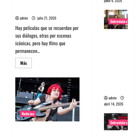
junio 4, 2026
para verdaderos melómanos
(parte 1)
admin
julio 21, 2026
Entrevistas
Hay películas que se recuerdan por
sus diálogos, otras por escenas
Entrevista
icónicas, pero hay films que
Rudy De
permanecen...
Anda:
Conquista
Leer
Más
ndo el
más
acerca
mundo,
de
Top
una tocata
5:
Soundtracks
a la vez
icónicos
para
admin
verdaderos
abril 14, 2026
melómanos
(parte
1)
Noticias
Entrevistas
Bajista de L7 Jennifer Finch
murió a los 59 años