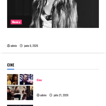
Musica
Charli XCX anuncia su nuevo álbum «Music, Fashion,
Film
admin
junio 6, 2026
CINE
Cine
Top 5: Soundtracks icónicos para verdaderos
melómanos (parte 1)
admin
julio 21, 2026