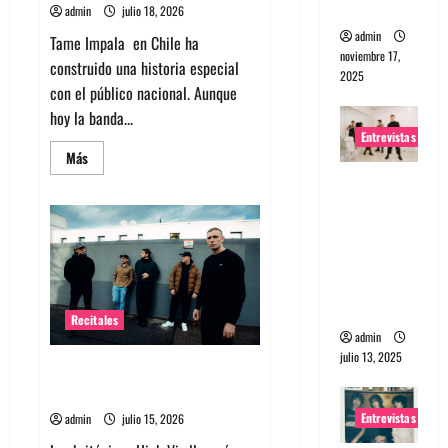
salvaje
admin
julio 18, 2026
admin
Tame Impala en Chile ha
noviembre 17,
construido una historia especial
2025
con el público nacional. Aunque
hoy la banda...
Entrevistas
Leer
Más
más
Entrevista
acerca
de
a The
Tame
Impala
Wants: Su
en
Chile:
universo
La
distorsion
historia
especial
ado
con
Recitales
el
público
admin
chileno
julio 13, 2025
High Vis confirma su esperado
debut en Chile
Entrevistas
admin
julio 15, 2026