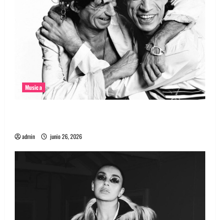
Musica
The Rolling Stones estrenó nuevo single llamado
Jealous Lover
admin
junio 26, 2026