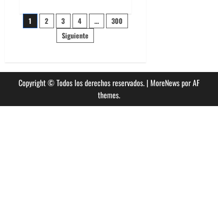
acerca
de
Paginación
The
1
2
3
4
…
300
Rolling
Stones
Siguiente
de
estrenó
nuevo
single
entradas
llamado
Jealous
Lover
Copyright © Todos los derechos reservados.
|
MoreNews
por AF
themes.