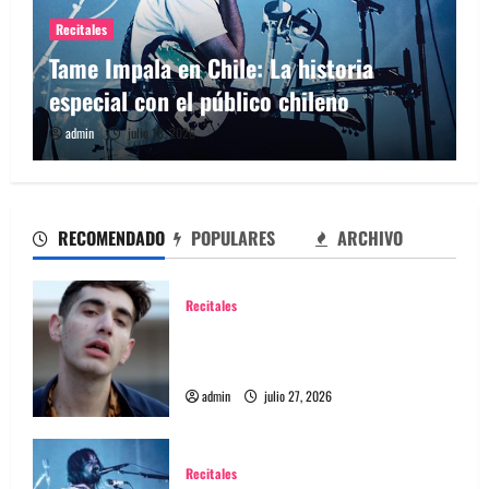
Recitales
Tame Impala en Chile: La historia
especial con el público chileno
admin
julio 18, 2026
RECOMENDADO
POPULARES
ARCHIVO
Recitales
Alex Anwandter confirma primeros
invitados a su concierto en el Movistar
Arena ​
admin
julio 27, 2026
Recitales