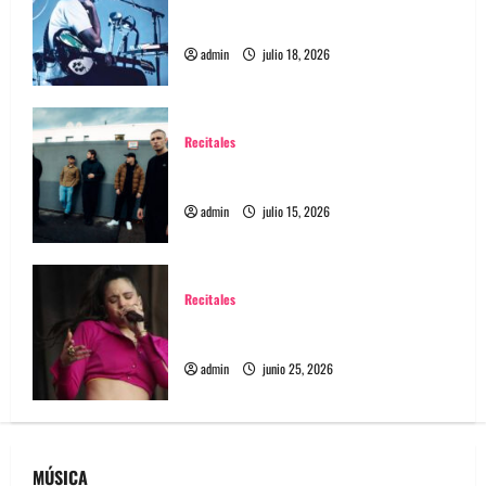
Tame Impala en Chile: La historia especial
con el público chileno
admin
julio 18, 2026
Recitales
High Vis confirma su esperado debut en
Chile
admin
julio 15, 2026
Recitales
Rosalía en Chile 2026: fechas, entradas y
todo sobre su regreso
admin
junio 25, 2026
MÚSICA