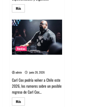
Leer
Más
más
acerca
de
Rumores
sobre
Depeche
Mode
en
Chile
y
una
gira
Fiestas
2027
Carl Cox en Chile 2026: crecen
los rumores sobre su regreso
admin
junio 28, 2026
Carl Cox podría volver a Chile este
2026, los rumores sobre un posible
regreso de Carl Cox...
Leer
Más
más