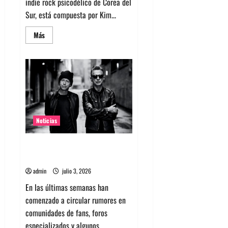
indie rock psicodélico de Corea del
Sur, está compuesta por Kim...
Leer
Más
más
acerca
de
Nuevo
single
de
la
banda
coreana
Silica
Gel
llamado
Noticias
Molecular
Gastronomy
Rumores sobre Depeche Mode
en Chile y una gira 2027
admin
julio 3, 2026
En las últimas semanas han
comenzado a circular rumores en
comunidades de fans, foros
especializados y algunos...