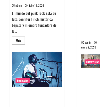
Entrevista
a banda
admin
julio 19, 2026
portugues
El mundo del punk rock está de
a
luto. Jennifer Finch, histórica
Maquina:
bajista y miembro fundadora de
Directo y
la...
visceral
Leer
Más
admin
más
acerca
enero 2, 2026
de
Bajista
de
L7
Entrevistas
Jennifer
Finch
murió
Entrevista
a
los
a la banda
59
Recitales
años
japonesa
Zoobombs
Tame Impala en Chile: La
: Una
historia especial con el público
energía
chileno