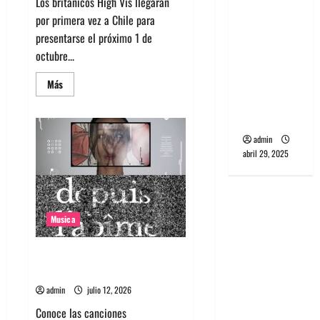
Los británicos High Vis llegarán
Entrevista:
por primera vez a Chile para
banda
presentarse el próximo 1 de
PCR, No
octubre...
Wave y Art
punk de
Leer
Más
más
Corea del
acerca
de
Sur
High
Vis
admin
confirma
su
abril 29, 2025
esperado
debut
en
Chile
Musica
Canciones recomendadas para
el 2026
admin
julio 12, 2026
Conoce las canciones