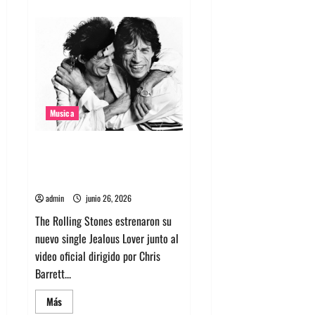
acerca
de
Carl
Cox
en
Chile
2026:
crecen
los
rumores
sobre
su
Musica
regreso
The Rolling Stones estrenó
nuevo single llamado Jealous
Lover
admin
junio 26, 2026
The Rolling Stones estrenaron su
nuevo single Jealous Lover junto al
video oficial dirigido por Chris
Barrett...
Leer
Más
más