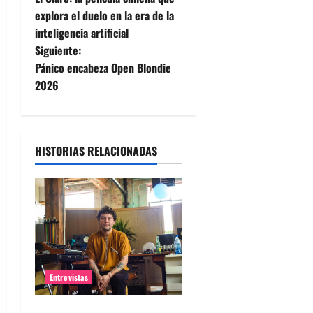
a
explora el duelo en la era de la
inteligencia artificial
v
Siguiente:
e
Pánico encabeza Open Blondie
2026
g
a
HISTORIAS RELACIONADAS
c
i
ó
n
d
Entrevistas
e