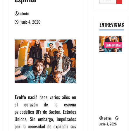
admin
junio 4, 2026
ENTREVISTAS
Entrevistas
Entrevista
banda
Evolfo:
Hablándol
e
directame
Evolfo
nació hace varios años en
nte a tu
el corazón de la escena
espíritu
psicodélica DIY de Boston, Estados
Unidos. Sin embargo, impulsados
admin
junio 4, 2026
por la necesidad de expandir sus