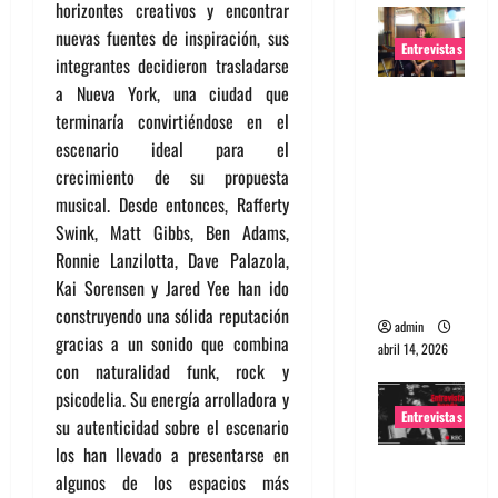
horizontes creativos y encontrar
nuevas fuentes de inspiración, sus
Entrevistas
integrantes decidieron trasladarse
a Nueva York, una ciudad que
Entrevista
terminaría convirtiéndose en el
Rudy De
escenario ideal para el
Anda:
crecimiento de su propuesta
Conquista
musical. Desde entonces, Rafferty
ndo el
Swink, Matt Gibbs, Ben Adams,
mundo,
Ronnie Lanzilotta, Dave Palazola,
una tocata
Kai Sorensen y Jared Yee han ido
a la vez
construyendo una sólida reputación
admin
gracias a un sonido que combina
abril 14, 2026
con naturalidad funk, rock y
psicodelia. Su energía arrolladora y
Entrevistas
su autenticidad sobre el escenario
los han llevado a presentarse en
Entrevista
algunos de los espacios más
a banda