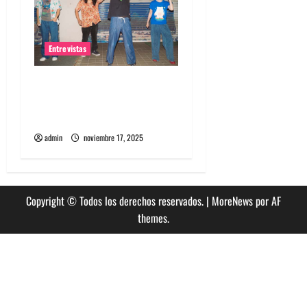
Entrevistas
Entrevista a la banda
japonesa Zoobombs: Una
energía salvaje
admin
noviembre 17, 2025
Copyright © Todos los derechos reservados.
|
MoreNews
por AF
themes.