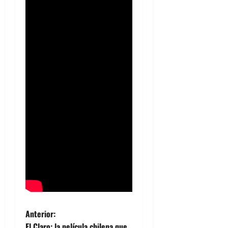
N
Anterior:
El Claro: la película chilena que