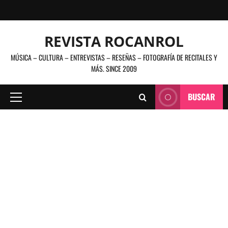
Saltar
al
contenido
REVISTA ROCANROL
MÚSICA – CULTURA – ENTREVISTAS – RESEÑAS – FOTOGRAFÍA DE RECITALES Y
MÁS. SINCE 2009
BUSCAR
Menú
principal