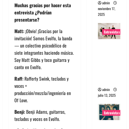
admin
Muchas gracias por hacer esta
noviembre 17,
entrevista ¿Podrían
2025
presentarse?
Matt:
¡Obvio! ¡Gracias por la
Entrevistas
invitación! Somos Evolfo, la banda
Entrevista
— un colectivo psicodélico de
a The
siete integrantes haciendo música.
Wants: Su
Soy Matt Gibbs y toco guitarra y
universo
canto en Evolfo.
distorsion
Raff:
Rafferty Swink, teclados y
ado
voces +
admin
producción/mezcla/ingeniería en
julio 13, 2025
Of Love.
Benji:
Benji Adams, guitarras,
Entrevistas
teclados y voces en Evolfo.
Entrevista: