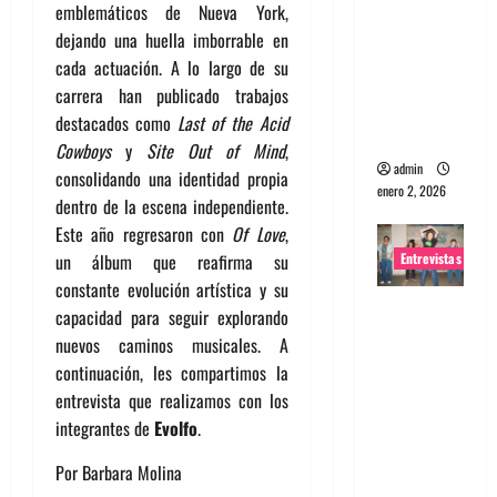
emblemáticos de Nueva York,
portugues
dejando una huella imborrable en
a
cada actuación. A lo largo de su
Maquina:
carrera han publicado trabajos
Directo y
destacados como
Last of the Acid
visceral
Cowboys
y
Site Out of Mind
,
admin
consolidando una identidad propia
enero 2, 2026
dentro de la escena independiente.
Este año regresaron con
Of Love
,
Entrevistas
un álbum que reafirma su
constante evolución artística y su
Entrevista
capacidad para seguir explorando
a la banda
nuevos caminos musicales. A
japonesa
continuación, les compartimos la
Zoobombs
entrevista que realizamos con los
: Una
integrantes de
Evolfo
.
energía
Por Barbara Molina
salvaje