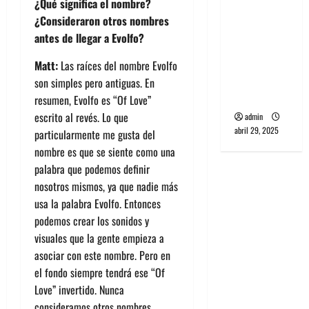
¿Qué significa el nombre?
banda
¿Consideraron otros nombres
PCR, No
antes de llegar a Evolfo?
Wave y Art
punk de
Matt:
Las raíces del nombre Evolfo
Corea del
son simples pero antiguas. En
Sur
resumen, Evolfo es “Of Love”
escrito al revés. Lo que
admin
abril 29, 2025
particularmente me gusta del
nombre es que se siente como una
palabra que podemos definir
nosotros mismos, ya que nadie más
usa la palabra Evolfo. Entonces
podemos crear los sonidos y
visuales que la gente empieza a
asociar con este nombre. Pero en
el fondo siempre tendrá ese “Of
Love” invertido. Nunca
consideramos otros nombres.