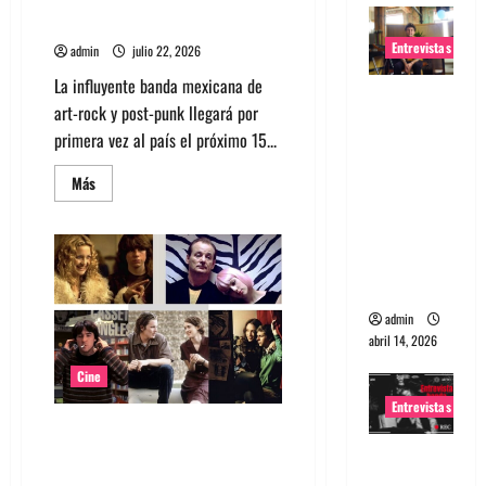
en Chile
Entrevistas
admin
julio 22, 2026
La influyente banda mexicana de
Entrevista
art-rock y post-punk llegará por
Rudy De
primera vez al país el próximo 15...
Anda:
Conquista
Leer
Más
más
ndo el
acerca
de
mundo,
Diles
que
una tocata
no
a la vez
me
maten
debuta
admin
en
abril 14, 2026
Chile
Cine
Entrevistas
Top 5: Soundtracks icónicos
para verdaderos melómanos
Entrevista
(parte 1)
a banda