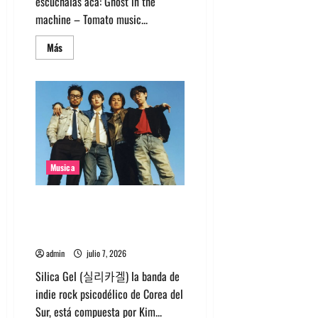
escúchalas acá: Ghost in the
machine – Tomato music...
Leer
Más
más
acerca
de
Canciones
recomendadas
para
el
2026
Musica
Nuevo single de la banda
coreana Silica Gel llamado
Molecular Gastronomy
admin
julio 7, 2026
Silica Gel (실리카겔) la banda de
indie rock psicodélico de Corea del
Sur, está compuesta por Kim...