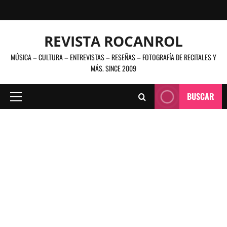
Saltar
al
contenido
REVISTA ROCANROL
MÚSICA – CULTURA – ENTREVISTAS – RESEÑAS – FOTOGRAFÍA DE RECITALES Y
MÁS. SINCE 2009
BUSCAR
Menú
principal