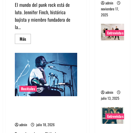
admin
El mundo del punk rock está de
noviembre 17,
luto. Jennifer Finch, histórica
2025
bajista y miembro fundadora de
la...
Entrevistas
Leer
Más
más
Entrevista
acerca
de
a The
Bajista
de
Wants: Su
L7
Jennifer
universo
Finch
distorsion
murió
a
ado
los
59
Recitales
años
admin
julio 13, 2025
Tame Impala en Chile: La
historia especial con el público
chileno
Entrevistas
admin
julio 18, 2026
Entrevista: