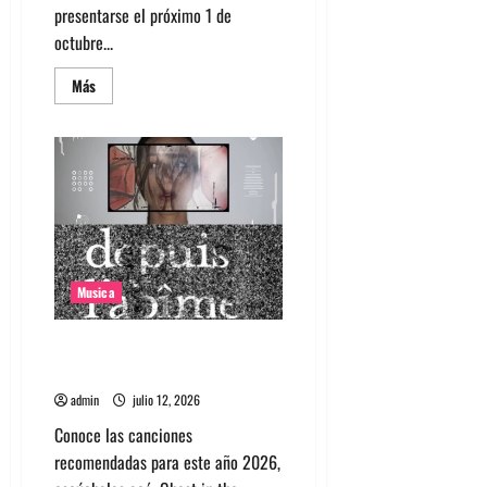
presentarse el próximo 1 de
octubre...
Leer
Más
más
acerca
de
High
Vis
confirma
su
esperado
debut
en
Chile
Musica
Canciones recomendadas para
el 2026
admin
julio 12, 2026
Conoce las canciones
recomendadas para este año 2026,