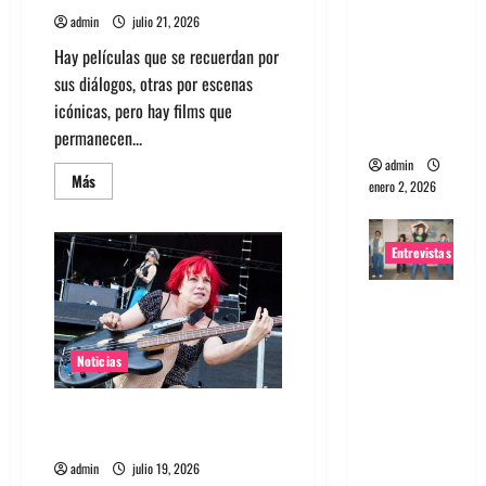
portugues
admin
julio 21, 2026
a
Hay películas que se recuerdan por
Maquina:
sus diálogos, otras por escenas
Directo y
icónicas, pero hay films que
visceral
permanecen...
admin
Leer
Más
enero 2, 2026
más
acerca
de
Top
Entrevistas
5:
Soundtracks
icónicos
Entrevista
para
verdaderos
a la banda
melómanos
(parte
japonesa
1)
Noticias
Zoobombs
: Una
Bajista de L7 Jennifer Finch
energía
murió a los 59 años
salvaje
admin
julio 19, 2026