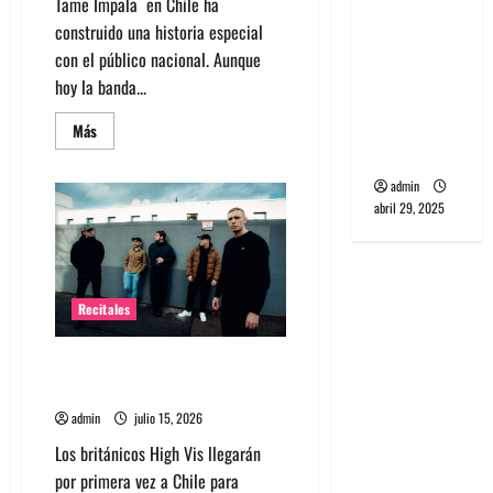
Tame Impala en Chile ha
banda
construido una historia especial
PCR, No
con el público nacional. Aunque
Wave y Art
hoy la banda...
punk de
Corea del
Leer
Más
más
Sur
acerca
de
admin
Tame
Impala
abril 29, 2025
en
Chile:
La
historia
especial
con
Recitales
el
público
chileno
High Vis confirma su esperado
debut en Chile
admin
julio 15, 2026
Los británicos High Vis llegarán
por primera vez a Chile para