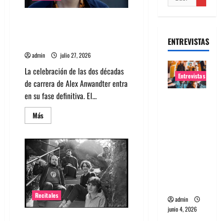
Alex Anwandter confirma
primeros invitados a su
ENTREVISTAS
concierto en el Movistar Arena ​
admin
julio 27, 2026
La celebración de las dos décadas
Entrevistas
de carrera de Alex Anwandter entra
en su fase definitiva. El...
Entrevista
banda
Leer
Más
más
Evolfo:
acerca
Hablándol
de
Alex
e
Anwandter
confirma
directame
primeros
invitados
nte a tu
a
su
espíritu
concierto
Recitales
en
admin
el
junio 4, 2026
Movistar
Arena
Diles que no me maten debuta