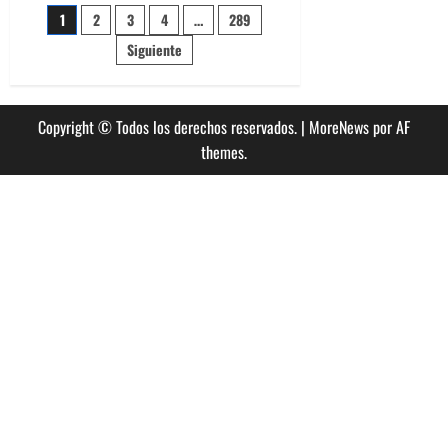
Cox
Paginación
1
2
3
4
…
289
en
Chile
2026:
Siguiente
de
crecen
los
rumores
entradas
sobre
su
Copyright © Todos los derechos reservados.
|
MoreNews
por AF
regreso
themes.