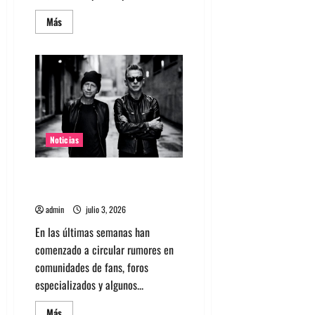
Leer
Más
más
acerca
de
Nuevo
single
de
la
banda
coreana
Silica
Gel
llamado
Noticias
Molecular
Gastronomy
Rumores sobre Depeche Mode
en Chile y una gira 2027
admin
julio 3, 2026
En las últimas semanas han
comenzado a circular rumores en
comunidades de fans, foros
especializados y algunos...
Leer
Más