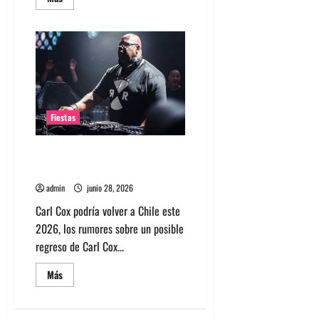
más
acerca
de
Rumores
sobre
Depeche
Mode
en
Chile
y
una
gira
Fiestas
2027
Carl Cox en Chile 2026: crecen
los rumores sobre su regreso
admin
junio 28, 2026
Carl Cox podría volver a Chile este
2026, los rumores sobre un posible
regreso de Carl Cox...
Leer
Más
más
acerca
de
Carl