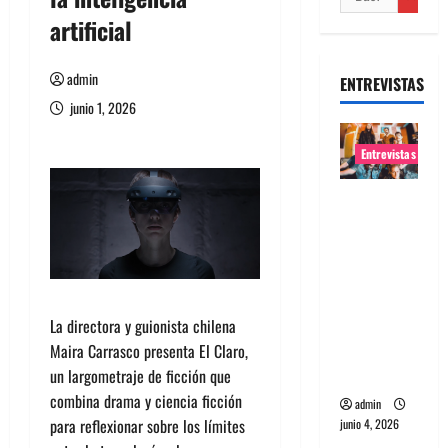
artificial
admin
ENTREVISTAS
junio 1, 2026
Entrevistas
Entrevista
banda
Evolfo:
Hablándol
e
directame
La directora y guionista chilena
nte a tu
Maira Carrasco presenta El Claro,
espíritu
un largometraje de ficción que
combina drama y ciencia ficción
admin
para reflexionar sobre los límites
junio 4, 2026