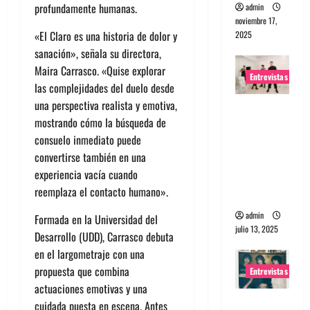
profundamente humanas.
admin
noviembre 17,
«El Claro es una historia de dolor y
2025
sanación», señala su directora,
Maira Carrasco. «Quise explorar
Entrevistas
las complejidades del duelo desde
una perspectiva realista y emotiva,
Entrevista
mostrando cómo la búsqueda de
a The
consuelo inmediato puede
Wants: Su
convertirse también en una
universo
experiencia vacía cuando
distorsion
reemplaza el contacto humano».
ado
admin
Formada en la Universidad del
julio 13, 2025
Desarrollo (UDD), Carrasco debuta
en el largometraje con una
propuesta que combina
Entrevistas
actuaciones emotivas y una
Entrevista:
cuidada puesta en escena. Antes