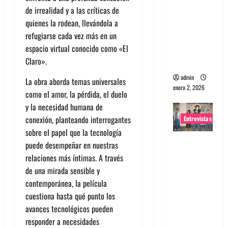
de irrealidad y a las críticas de
portugues
quienes la rodean, llevándola a
a
refugiarse cada vez más en un
Maquina:
espacio virtual conocido como «El
Directo y
Claro».
visceral
admin
La obra aborda temas universales
enero 2, 2026
como el amor, la pérdida, el duelo
y la necesidad humana de
conexión, planteando interrogantes
Entrevistas
sobre el papel que la tecnología
Entrevista
puede desempeñar en nuestras
a la banda
relaciones más íntimas. A través
japonesa
de una mirada sensible y
Zoobombs
contemporánea, la película
: Una
cuestiona hasta qué punto los
energía
avances tecnológicos pueden
salvaje
responder a necesidades