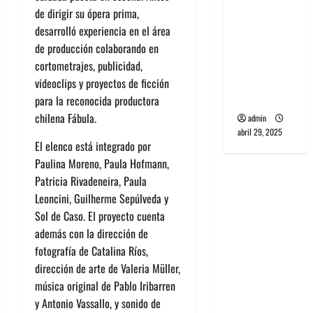
banda
de dirigir su ópera prima,
PCR, No
desarrolló experiencia en el área
Wave y Art
de producción colaborando en
punk de
cortometrajes, publicidad,
Corea del
videoclips y proyectos de ficción
Sur
para la reconocida productora
chilena Fábula.
admin
abril 29, 2025
El elenco está integrado por
Paulina Moreno, Paula Hofmann,
Patricia Rivadeneira, Paula
Leoncini, Guilherme Sepúlveda y
Sol de Caso. El proyecto cuenta
además con la dirección de
fotografía de Catalina Ríos,
dirección de arte de Valeria Müller,
música original de Pablo Iribarren
y Antonio Vassallo, y sonido de