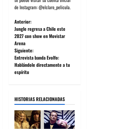
de Instagram: @elclaro_pelicula.
N
Anterior:
Jungle regresa a Chile este
a
2027 con show en Movistar
Arena
v
Siguiente:
e
Entrevista banda Evolfo:
Hablándole directamente a tu
g
espíritu
a
c
HISTORIAS RELACIONADAS
i
ó