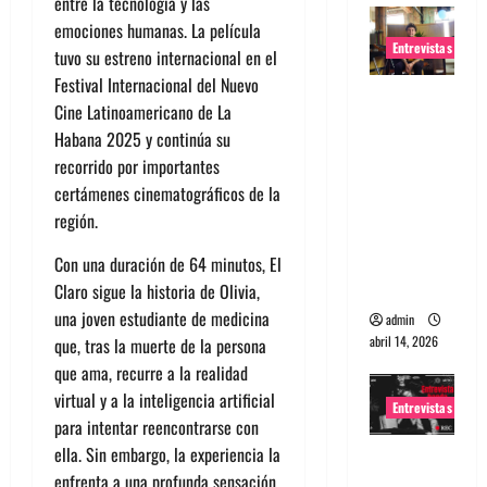
entre la tecnología y las
emociones humanas. La película
Entrevistas
tuvo su estreno internacional en el
Festival Internacional del Nuevo
Entrevista
Cine Latinoamericano de La
Rudy De
Habana 2025 y continúa su
Anda:
recorrido por importantes
Conquista
certámenes cinematográficos de la
ndo el
región.
mundo,
una tocata
Con una duración de 64 minutos, El
a la vez
Claro sigue la historia de Olivia,
una joven estudiante de medicina
admin
abril 14, 2026
que, tras la muerte de la persona
que ama, recurre a la realidad
virtual y a la inteligencia artificial
Entrevistas
para intentar reencontrarse con
ella. Sin embargo, la experiencia la
Entrevista
enfrenta a una profunda sensación
a banda