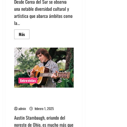
Desde Corea del Sur se observa
una notable diversidad cultural y
artística que abarca ámbitos como
la...
Leer
Más
más
acerca
de
Entrevista
a
Lee
Sang
Bin
(이
상
빈)
Entrevistas
y
Kim
Kyu
Jong
Entrevista a Austin Stambaugh:
(김
Un pionero folk contemporáneo
규
종)
admin
febrero 1, 2025
de
P.I.Z
Austin Stambaugh, oriundo del
noreste de Ohio, es mucho más que