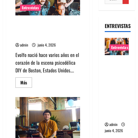
Entrevistas
Entrevista banda Evolfo:
ENTREVISTAS
Hablándole directamente a tu
espíritu
admin
junio 4, 2026
Entrevistas
Evolfo nació hace varios años en el
Entrevista
corazón de la escena psicodélica
banda
DIY de Boston, Estados Unidos....
Evolfo:
Leer
Más
Hablándol
más
acerca
e
de
Entrevista
directame
banda
nte a tu
Evolfo:
Hablándole
espíritu
directamente
a
admin
tu
espíritu
junio 4, 2026