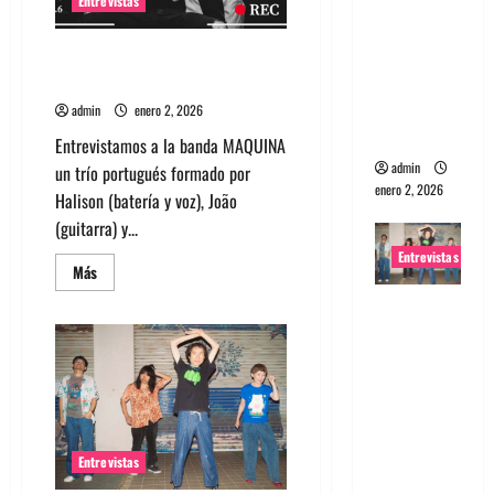
Entrevistas
a
portugues
la
vez
a
Entrevista a banda portuguesa
Maquina:
Maquina: Directo y visceral
Directo y
admin
enero 2, 2026
visceral
Entrevistamos a la banda MAQUINA
admin
un trío portugués formado por
enero 2, 2026
Halison (batería y voz), João
(guitarra) y...
Entrevistas
Leer
Más
más
acerca
Entrevista
de
Entrevista
a la banda
a
japonesa
banda
portuguesa
Zoobombs
Maquina:
Directo
: Una
y
visceral
energía
Entrevistas
salvaje