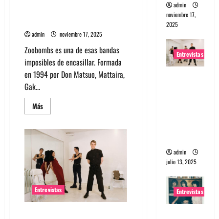
admin
Entrevista a la banda japonesa
noviembre 17,
Zoobombs: Una energía salvaje
2025
admin
noviembre 17, 2025
Zoobombs es una de esas bandas
Entrevistas
imposibles de encasillar. Formada
en 1994 por Don Matsuo, Mattaira,
Entrevista
Gak...
a The
Wants: Su
Leer
Más
más
universo
acerca
distorsion
de
Entrevista
ado
a
la
admin
banda
japonesa
julio 13, 2025
Zoobombs:
Una
energía
salvaje
Entrevistas
Entrevistas
Entrevista:
Entrevista a The Wants: Su