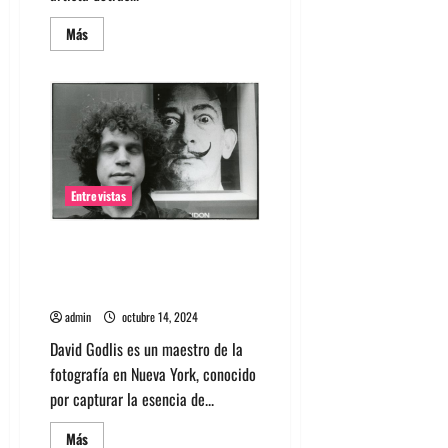
Leer
Más
más
acerca
de
Entrevista
Advance
Base:
Sonido
onírico
y
nostálgico
Entrevistas
Entrevista a: David Godlis
fotógrafo de la escena punk en
el CBGB en Nueva York.
admin
octubre 14, 2024
David Godlis es un maestro de la
fotografía en Nueva York, conocido
por capturar la esencia de...
Leer
Más