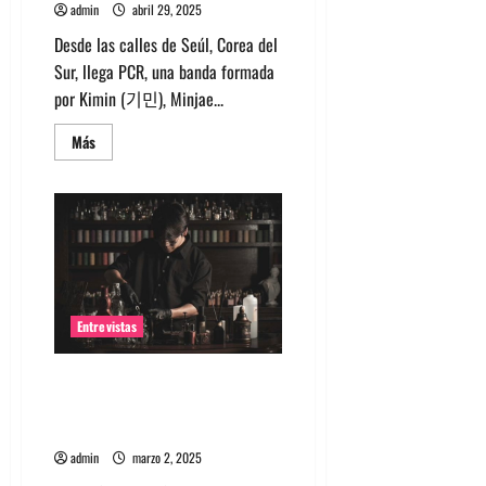
admin
abril 29, 2025
Desde las calles de Seúl, Corea del
Sur, llega PCR, una banda formada
por Kimin (기민), Minjae...
Leer
Más
más
acerca
de
Entrevista:
banda
PCR,
No
Wave
y
Art
punk
de
Entrevistas
Corea
del
Sur
Entrevista a Lee Sang Bin (이상
빈) y Kim Kyu Jong (김규종) de
P.I.Z
admin
marzo 2, 2025