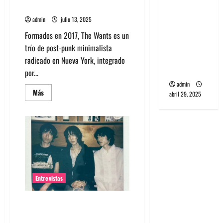
universo distorsionado
banda
PCR, No
admin
julio 13, 2025
Wave y Art
Formados en 2017, The Wants es un
punk de
trío de post-punk minimalista
Corea del
radicado en Nueva York, integrado
Sur
por...
admin
Leer
Más
abril 29, 2025
más
acerca
de
Entrevista
a
The
Wants:
Su
universo
distorsionado
Entrevistas
Entrevista: banda PCR, No Wave
y Art punk de Corea del Sur