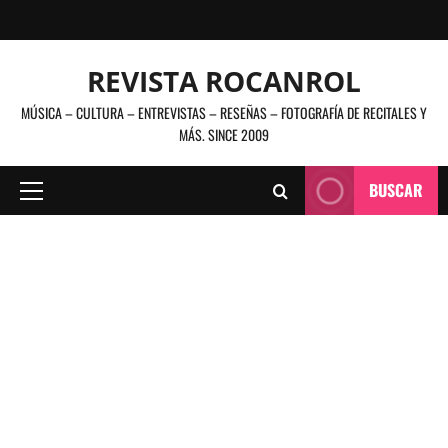
Saltar
al
contenido
REVISTA ROCANROL
MÚSICA – CULTURA – ENTREVISTAS – RESEÑAS – FOTOGRAFÍA DE RECITALES Y
MÁS. SINCE 2009
BUSCAR
Menú
principal