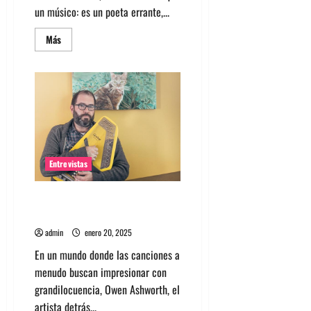
un músico: es un poeta errante,...
Leer
Más
más
acerca
de
Entrevista
a
Austin
Stambaugh:
Un
pionero
folk
contemporáneo
Entrevistas
Entrevista Advance Base:
Sonido onírico y nostálgico
admin
enero 20, 2025
En un mundo donde las canciones a
menudo buscan impresionar con
grandilocuencia, Owen Ashworth, el
artista detrás...