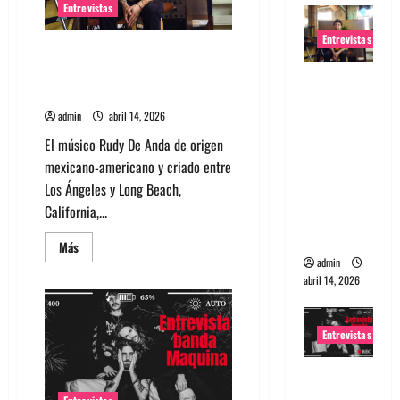
Entrevistas
Entrevistas
Entrevista Rudy De Anda:
Conquistando el mundo, una
Entrevista
tocata a la vez
Rudy De
admin
abril 14, 2026
Anda:
El músico Rudy De Anda de origen
Conquista
mexicano-americano y criado entre
ndo el
Los Ángeles y Long Beach,
mundo,
California,...
una tocata
a la vez
Leer
Más
más
admin
acerca
abril 14, 2026
de
Entrevista
Rudy
De
Anda:
Entrevistas
Conquistando
el
mundo,
Entrevista
una
tocata
a banda