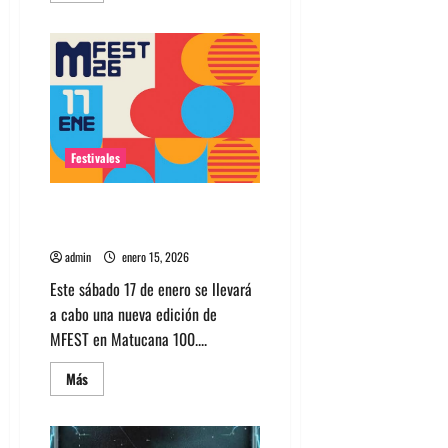
acerca
de
Deftones
en
Chile
2026:
Entradas
y
todo
lo
que
Festivales
necesitas
saber
Horarios y after party para este
sábado en MFest
admin
enero 15, 2026
Este sábado 17 de enero se llevará
a cabo una nueva edición de
MFEST en Matucana 100....
Leer
Más
más
acerca
de
Horarios
y