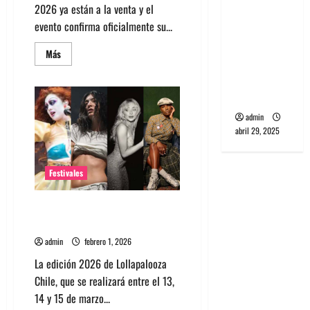
2026 ya están a la venta y el
banda
evento confirma oficialmente su...
PCR, No
Wave y Art
Leer
Más
punk de
más
acerca
Corea del
de
Entradas
Sur
festival
Rockout
admin
2026
abril 29, 2025
Festivales
Mujeres en Lollapalooza Chile
2026
admin
febrero 1, 2026
La edición 2026 de Lollapalooza
Chile, que se realizará entre el 13,
14 y 15 de marzo...