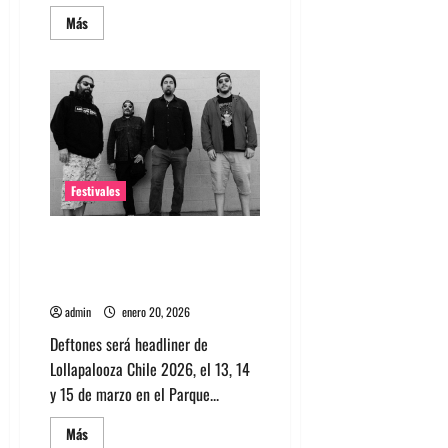
Leer
Más
más
acerca
de
Mujeres
en
Lollapalooza
Chile
2026
Festivales
Deftones en Chile 2026:
Entradas y todo lo que
necesitas saber
admin
enero 20, 2026
Deftones será headliner de
Lollapalooza Chile 2026, el 13, 14
y 15 de marzo en el Parque...
Leer
Más
más