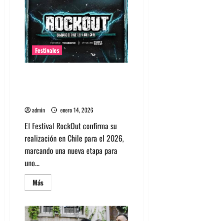
after
party
para
este
sábado
en
MFest
Festivales
Festival RockOut Chile 2026:
Confirmados y todo lo que
debes saber
admin
enero 14, 2026
El Festival RockOut confirma su
realización en Chile para el 2026,
marcando una nueva etapa para
uno...
Leer
Más
más
acerca
de
Festival
RockOut