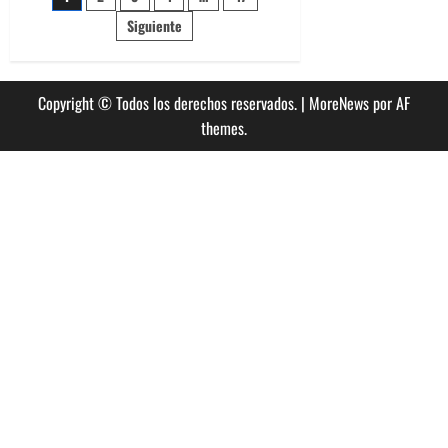
Paginación
años
de
Siguiente
de
carrera
con
su
entradas
propio
festival
Copyright © Todos los derechos reservados.
|
MoreNews
por AF
“Pervervisión”
en
themes.
Santiago