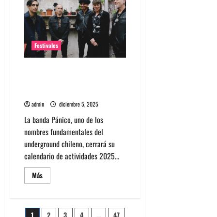
Chile
2026:
Confirmados
y
todo
lo
que
Festivales
debes
saber
Pánico celebra 30 años de
carrera con su propio festival
“Pervervisión” en Santiago
admin
diciembre 5, 2025
La banda Pánico, uno de los
nombres fundamentales del
underground chileno, cerrará su
calendario de actividades 2025...
Leer
Más
más
acerca
de
Pánico
celebra
1
2
3
4
…
47
30