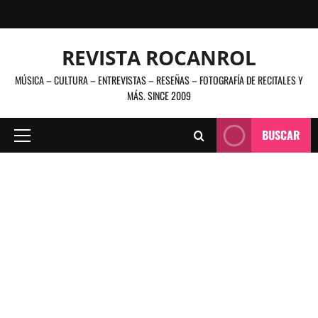
Saltar
al
contenido
REVISTA ROCANROL
MÚSICA – CULTURA – ENTREVISTAS – RESEÑAS – FOTOGRAFÍA DE RECITALES Y
MÁS. SINCE 2009
BUSCAR
Menú
principal