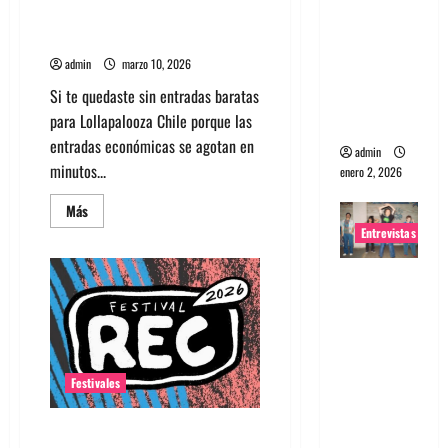
Lollapalooza Chile, la guía que
portugues
debes saber
a
admin
marzo 10, 2026
Maquina:
Si te quedaste sin entradas baratas
Directo y
para Lollapalooza Chile porque las
visceral
entradas económicas se agotan en
admin
minutos...
enero 2, 2026
Leer
Más
más
Entrevistas
acerca
de
Entradas
Entrevista
baratas
para
a la banda
Lollapalooza
Chile,
japonesa
la
guía
Zoobombs
que
: Una
debes
Festivales
saber
energía
salvaje
Jet y Bandalos Chinos se suman