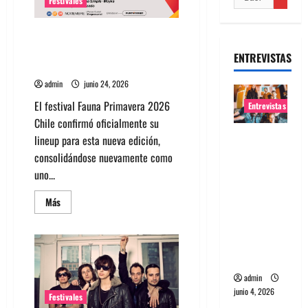
Festivales
Fauna Primavera 2026 Chile:
Artistas, entradas, fechas y guía
ENTREVISTAS
completa del festival
admin
junio 24, 2026
El festival Fauna Primavera 2026
Entrevistas
Chile confirmó oficialmente su
Entrevista
lineup para esta nueva edición,
banda
consolidándose nuevamente como
Evolfo:
uno...
Hablándol
Leer
Más
e
más
acerca
directame
de
Fauna
nte a tu
Primavera
espíritu
2026
Chile:
Artistas,
admin
entradas,
junio 4, 2026
fechas
Festivales
y