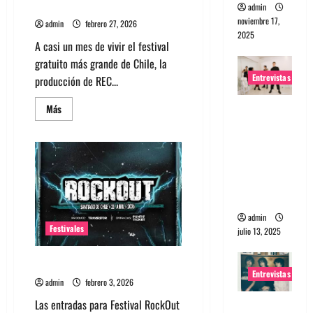
al lineup de REC 2026
admin
noviembre 17,
admin
febrero 27, 2026
2025
A casi un mes de vivir el festival
gratuito más grande de Chile, la
Entrevistas
producción de REC...
Leer
Entrevista
Más
más
a The
acerca
de
Wants: Su
Jet
y
universo
Bandalos
Chinos
distorsion
se
ado
suman
al
lineup
admin
de
Festivales
julio 13, 2025
REC
2026
Entradas festival Rockout 2026
Entrevistas
admin
febrero 3, 2026
Las entradas para Festival RockOut
Entrevista: