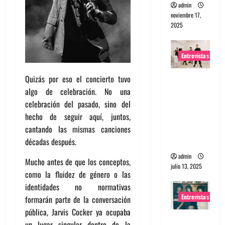
admin
noviembre 17,
2025
Entrevistas
Quizás por eso el concierto tuvo
Entrevista
algo de celebración. No una
a The
celebración del pasado, sino del
Wants: Su
hecho de seguir aquí, juntos,
universo
cantando las mismas canciones
distorsion
décadas después.
ado
admin
Mucho antes de que los conceptos,
julio 13, 2025
como la fluidez de género o las
identidades no normativas
Entrevistas
formarán parte de la conversación
pública, Jarvis Cocker ya ocupaba
Entrevista:
un lugar singular dentro de la