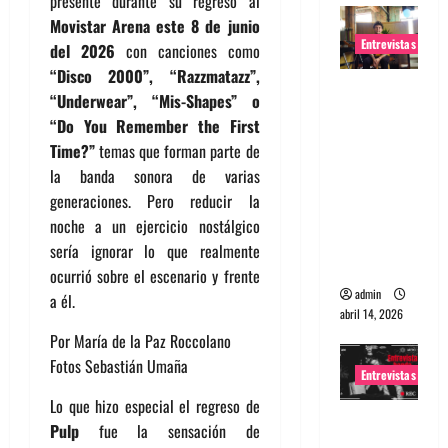
presente durante su regreso al
Movistar Arena este 8 de junio
Entrevistas
del 2026
con canciones como
“Disco 2000”, “Razzmatazz”,
Entrevista
“Underwear”, “Mis-Shapes” o
Rudy De
“Do You Remember the First
Anda:
Time?”
temas que forman parte de
Conquista
la banda sonora de varias
ndo el
generaciones. Pero reducir la
mundo,
noche a un ejercicio nostálgico
una tocata
sería ignorar lo que realmente
a la vez
ocurrió sobre el escenario y frente
admin
a él.
abril 14, 2026
Por María de la Paz Roccolano
Fotos Sebastián Umaña
Entrevistas
Lo que hizo especial el regreso de
Entrevista
Pulp
fue la sensación de
a banda