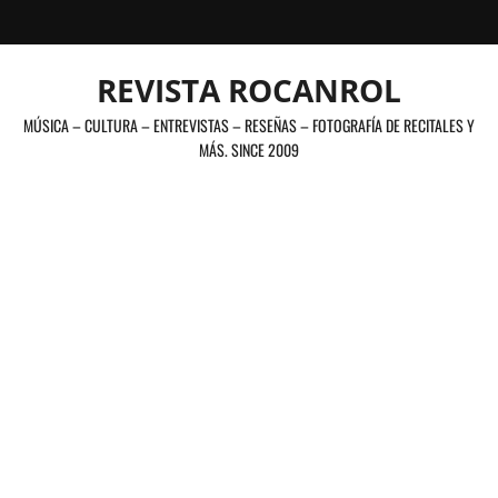
Saltar
al
contenido
REVISTA ROCANROL
MÚSICA – CULTURA – ENTREVISTAS – RESEÑAS – FOTOGRAFÍA DE RECITALES Y
MÁS. SINCE 2009