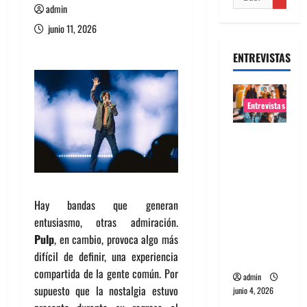
admin
junio 11, 2026
ENTREVISTAS
Entrevistas
Entrevista
banda
Evolfo:
Hablándol
Hay bandas que generan
e
entusiasmo, otras admiración.
directame
Pulp
, en cambio, provoca algo más
nte a tu
difícil de definir, una experiencia
espíritu
compartida de la gente común. Por
admin
supuesto que la nostalgia estuvo
junio 4, 2026