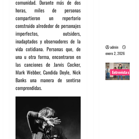
comunidad. Durante más de dos
portugues
horas, miles de personas
a
compartieron un repertorio
Maquina:
construido alrededor de personajes
Directo y
imperfectos, outsiders,
visceral
inadaptados y observadores de la
admin
vida cotidiana. Personas que, de
enero 2, 2026
una u otra forma, encontraron en
las canciones de Jarvis Cocker,
Mark Webber, Candida Doyle, Nick
Entrevistas
Banks una manera de sentirse
Entrevista
comprendidas.
a la banda
japonesa
Zoobombs
: Una
energía
salvaje