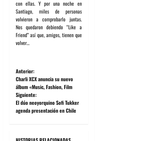
con ellas. Y por una noche en
Santiago, miles de personas
volvieron a comprobarlo juntas.
Nos quedaron debiendo “Like a
Friend” así que, amigos, tienen que
volver…
N
Anterior:
Charli XCX anuncia su nuevo
a
álbum «Music, Fashion, Film
Siguiente:
v
El dúo neoyorquino Sofi Tukker
e
agenda presentación en Chile
g
a
HISTORIAS RELACIONADAS