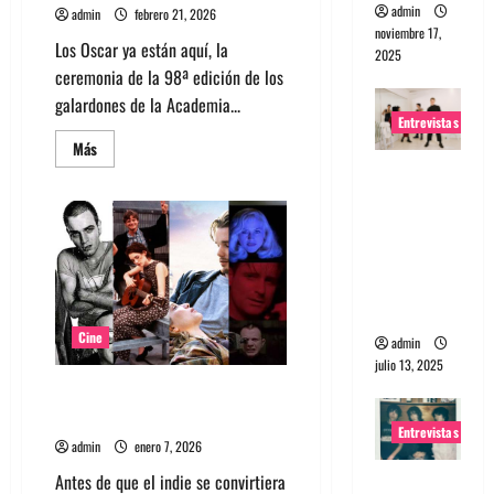
admin
admin
febrero 21, 2026
noviembre 17,
Los Oscar ya están aquí, la
2025
ceremonia de la 98ª edición de los
galardones de la Academia...
Entrevistas
Leer
Más
más
Entrevista
acerca
de
a The
Oscar
2026,
Wants: Su
mira
universo
la
lista
distorsion
completa
de
ado
los
nominados
Cine
admin
julio 13, 2025
10 películas de los 90 que
predijeron el indie actual
Entrevistas
admin
enero 7, 2026
Antes de que el indie se convirtiera
Entrevista: