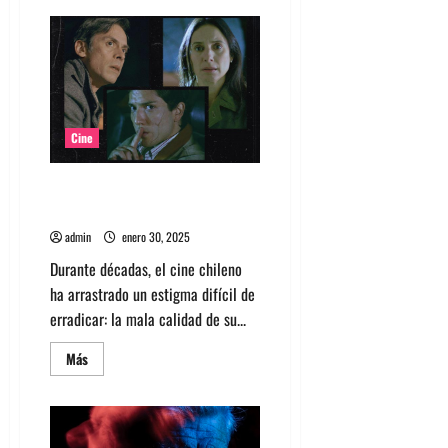
de
Reseña:
Materialist
o
amores
migajeros
Cine
Patio de Chacales: El sonido
como memoria y resistencia
admin
enero 30, 2025
Durante décadas, el cine chileno
ha arrastrado un estigma difícil de
erradicar: la mala calidad de su...
Leer
Más
más
acerca
de
Patio
de
Chacales: