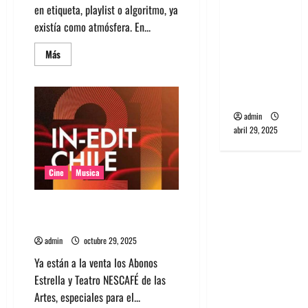
en etiqueta, playlist o algoritmo, ya
banda
existía como atmósfera. En...
PCR, No
Wave y Art
Leer
Más
punk de
más
acerca
Corea del
de
10
Sur
películas
de
admin
los
90
abril 29, 2025
que
predijeron
el
indie
Cine
Musica
actual
Ya puedes comprar tu abono
para asistir al 21º IN-EDIT CHILE
admin
octubre 29, 2025
Ya están a la venta los Abonos
Estrella y Teatro NESCAFÉ de las
Artes, especiales para el...