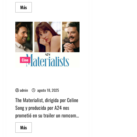
Leer
Más
más
acerca
de
Ya
puedes
comprar
tu
abono
para
asistir
al
21º
Cine
IN-
EDIT
CHILE
Reseña: Materialist o amores
migajeros
admin
agosto 18, 2025
The Materialist, dirigida por Celine
Song y producida por A24 nos
prometió en su trailer un romcom...
Leer
Más
más
acerca