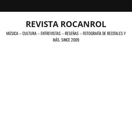
Saltar
al
contenido
REVISTA ROCANROL
MÚSICA – CULTURA – ENTREVISTAS – RESEÑAS – FOTOGRAFÍA DE RECITALES Y
MÁS. SINCE 2009