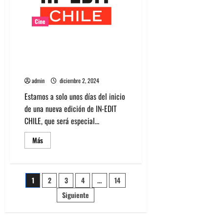
surrealista
del
cine
Cine
que
redefinió
lo
A días del inicio del XX IN-EDIT
extraño
CHILE, te invitamos a revisar
todas las actividades
admin
diciembre 2, 2024
Estamos a solo unos días del inicio
de una nueva edición de IN-EDIT
CHILE, que será especial...
Leer
Más
más
acerca
de
A
días
Paginación
1
2
3
4
…
14
del
inicio
del
Siguiente
de
XX
IN-
EDIT