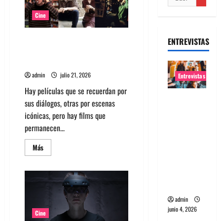
Cine
Top 5: Soundtracks icónicos
ENTREVISTAS
para verdaderos melómanos
(parte 1)
admin
julio 21, 2026
Entrevistas
Hay películas que se recuerdan por
Entrevista
sus diálogos, otras por escenas
banda
icónicas, pero hay films que
Evolfo:
permanecen...
Hablándol
Leer
e
Más
más
directame
acerca
de
nte a tu
Top
5:
espíritu
Soundtracks
icónicos
admin
para
verdaderos
junio 4, 2026
Cine
melómanos