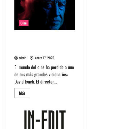
El
sonido
como
memoria
y
resistencia
Cine
Adiós a David Lynch: El genio
surrealista del cine que
redefinió lo extraño
admin
enero 17, 2025
El mundo del cine ha perdido a uno
de sus más grandes visionarios:
David Lynch. El director,...
Leer
Más
más
acerca
de
Adiós
a
David
Lynch:
El
genio