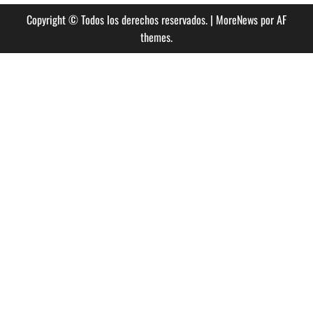
entradas
CHILE,
te
Copyright © Todos los derechos reservados.
|
MoreNews
por AF
invitamos
a
themes.
revisar
todas
las
actividades