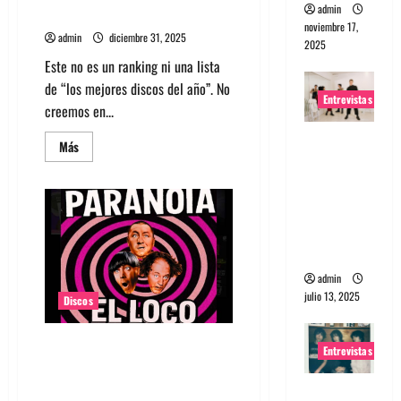
admin
gustaron del 2025
noviembre 17,
admin
diciembre 31, 2025
2025
Este no es un ranking ni una lista
de “los mejores discos del año”. No
Entrevistas
creemos en...
Entrevista
Leer
Más
más
a The
acerca
de
Wants: Su
Los
universo
10
discos
distorsion
que
más
ado
nos
gustaron
admin
del
2025
julio 13, 2025
Discos
Paranoia: veinte años de ruido,
Entrevistas
lucidez y desquicio – El Loco ya
disponible
Entrevista: