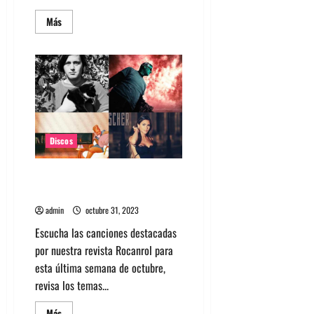
Leer
Más
más
acerca
de
20
discos
del
2023
que
más
nos
gustaron
Discos
Canciones recomendadas de la
últimos días de octubre
admin
octubre 31, 2023
Escucha las canciones destacadas
por nuestra revista Rocanrol para
esta última semana de octubre,
revisa los temas...
Leer
Más