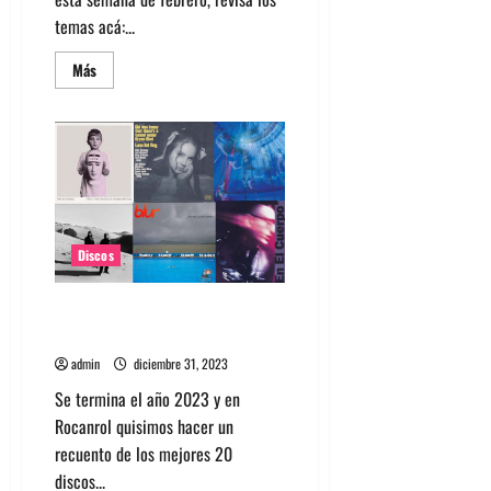
temas acá:...
Leer
Más
más
acerca
de
Canciones
recomendadas
para
esta
semana
de
febrero
Discos
20 discos del 2023 que más nos
gustaron
admin
diciembre 31, 2023
Se termina el año 2023 y en
Rocanrol quisimos hacer un
recuento de los mejores 20
discos...