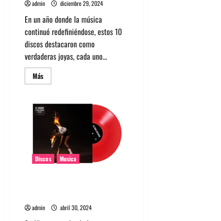
admin
diciembre 29, 2024
En un año donde la música
continuó redefiniéndose, estos 10
discos destacaron como
verdaderas joyas, cada uno...
Leer
Más
más
acerca
de
Los
10
discos
que
más
nos
gustaron
del
2024
Discos
Musica
Conoce lo nuevo de St. Vincent
con All born screaming
admin
abril 30, 2024