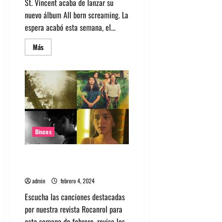
St. Vincent acaba de lanzar su
nuevo álbum All born screaming. La
espera acabó esta semana, el...
Leer
Más
más
acerca
de
Conoce
lo
nuevo
de
St.
Vincent
con
All
born
Discos
screaming
Canciones recomendadas para
esta semana de febrero
admin
febrero 4, 2024
Escucha las canciones destacadas
por nuestra revista Rocanrol para
esta semana de febrero, revisa los