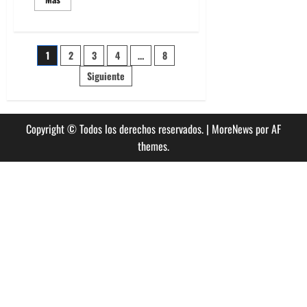
más
acerca
de
Canciones
recomendadas
Paginación
1
2
3
4
…
8
de
la
últimos
Siguiente
de
días
de
octubre
entradas
Copyright © Todos los derechos reservados.
|
MoreNews
por AF
themes.