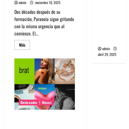
admin
noviembre 16, 2025
banda
PCR, No
Dos décadas después de su
Wave y Art
formación, Paranoia sigue gritando
punk de
con la misma urgencia que al
Corea del
comienzo. El...
Sur
Leer
Más
más
admin
acerca
abril 29, 2025
de
Paranoia:
veinte
años
de
ruido,
lucidez
y
desquicio
–
El
Loco
Destacados
Discos
ya
disponible
Los 10 discos que más nos
gustaron del 2024