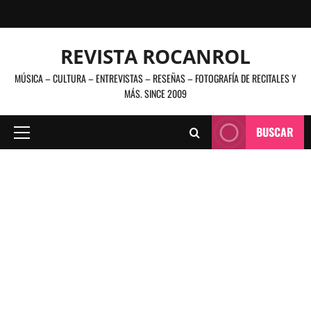
Saltar
al
contenido
REVISTA ROCANROL
MÚSICA – CULTURA – ENTREVISTAS – RESEÑAS – FOTOGRAFÍA DE RECITALES Y
MÁS. SINCE 2009
BUSCAR
Menú
principal