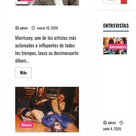
Morrissey lanzó nuevo disco
llamado Make-Up is a Lie
ENTREVISTAS
admin
marzo 10, 2026
Morrissey, uno de los artistas más
aclamados e influyentes de todos
Entrevistas
los tiempos, lanza su decimocuarto
álbum...
Entrevista
banda
Leer
Más
Evolfo:
más
acerca
Hablándol
de
Morrissey
e
lanzó
nuevo
directame
disco
nte a tu
llamado
Make-
espíritu
Up
is
admin
a
Discos
Lie
junio 4, 2026