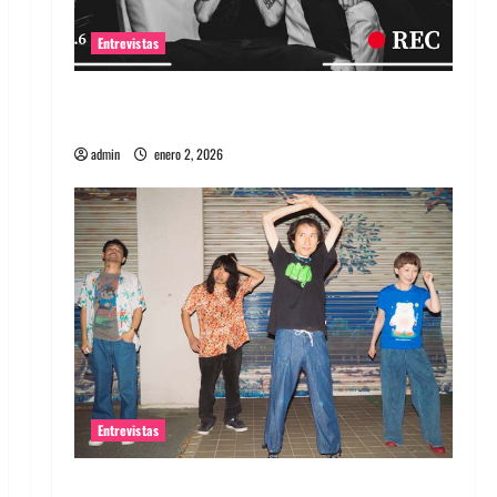
Entrevistas
Entrevista a banda portuguesa Maquina:
Directo y visceral
admin
enero 2, 2026
Entrevistas
Entrevista a la banda japonesa Zoobombs: Una