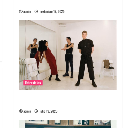
energía salvaje
admin
noviembre 17, 2025
Entrevistas
Entrevista a The Wants: Su universo
distorsionado
admin
julio 13, 2025