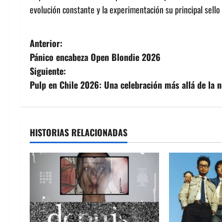
evolución constante y la experimentación su principal sello 
N
Anterior:
Pánico encabeza Open Blondie 2026
a
Siguiente:
v
Pulp en Chile 2026: Una celebración más allá de la n
e
g
HISTORIAS RELACIONADAS
a
c
i
ó