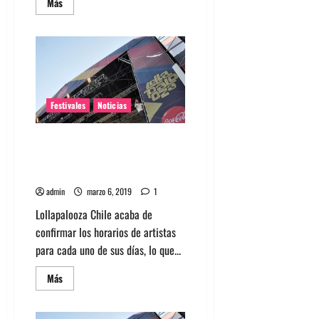
Leer
Más
más
acerca
de
Lollapalooza
Chile
celebra
10
años
y
confirma
Festivales
Noticias
fecha
de
realización
Lollapalooza Chile confirma los
horarios de artistas para su
edición 2019
admin
marzo 6, 2019
1
Lollapalooza Chile acaba de
confirmar los horarios de artistas
para cada uno de sus días, lo que...
Leer
Más
más
acerca
de
Lollapalooza