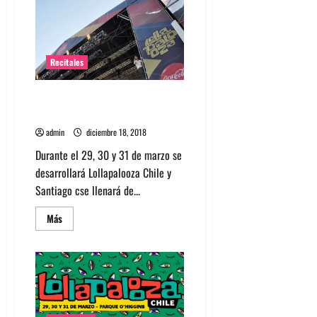
Chile
confirma
los
horarios
de
artistas
Recitales
para
su
edición
Conoce los sideshows de
2019
Lollapalooza Chile 2019
admin
diciembre 18, 2018
Durante el 29, 30 y 31 de marzo se
desarrollará Lollapalooza Chile y
Santiago cse llenará de...
Leer
Más
más
acerca
de
Conoce
los
sideshows
de
Lollapalooza
Chile
2019