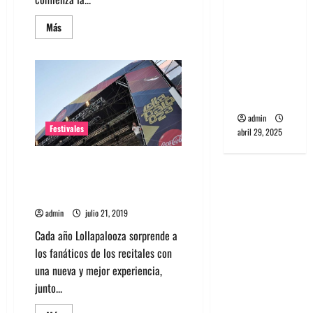
banda
Leer
PCR, No
Más
más
Wave y Art
acerca
de
punk de
Entérate
cuanto
Corea del
sale
ir
Sur
a
Lollapalooza
admin
Chile
Festivales
abril 29, 2025
2020
y
cómo
Lollapalooza Chile celebra 10
comprar
Early
años y confirma fecha de
Bird
realización
admin
julio 21, 2019
Cada año Lollapalooza sorprende a
los fanáticos de los recitales con
una nueva y mejor experiencia,
junto...