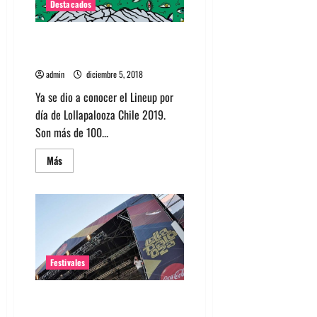
Destacados
Conoce el cartel por día de
Lollapalooza Chile 2019
admin
diciembre 5, 2018
Ya se dio a conocer el Lineup por
día de Lollapalooza Chile 2019.
Son más de 100...
Leer
Más
más
acerca
de
Conoce
el
cartel
por
día
de
Lollapalooza
Festivales
Chile
2019
Conoce el Line Up para
Lollapalooza Chile 2019