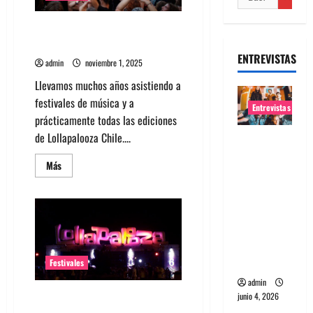
Manual de supervivencia para
Lollapalooza Chile 3.0
ENTREVISTAS
admin
noviembre 1, 2025
Llevamos muchos años asistiendo a
festivales de música y a
Entrevistas
prácticamente todas las ediciones
de Lollapalooza Chile....
Entrevista
banda
Leer
Más
Evolfo:
más
acerca
Hablándol
de
Manual
e
de
supervivencia
directame
para
Lollapalooza
nte a tu
Chile
espíritu
3.0
Festivales
admin
junio 4, 2026
Lollapalooza Chile 2025