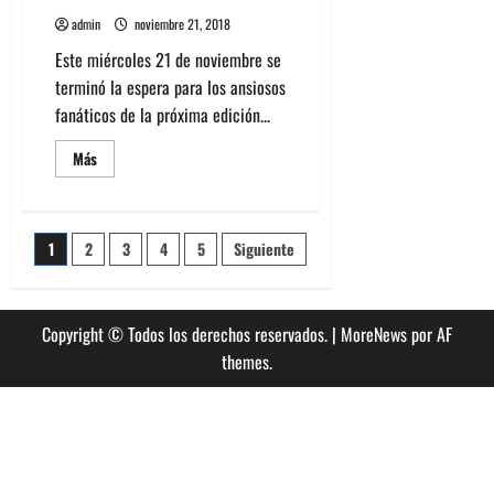
admin
noviembre 21, 2018
Este miércoles 21 de noviembre se
terminó la espera para los ansiosos
fanáticos de la próxima edición...
Leer
Más
más
acerca
de
Conoce
el
Paginación
1
2
3
4
5
Siguiente
Line
Up
para
de
Lollapalooza
Chile
2019
Copyright © Todos los derechos reservados.
|
MoreNews
por AF
entradas
themes.