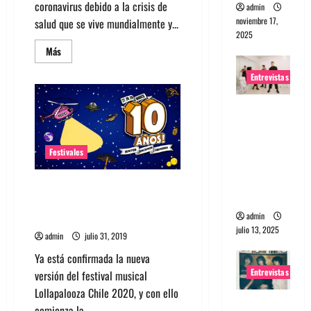
coronavirus debido a la crisis de
admin
noviembre 17,
salud que se vive mundialmente y...
2025
Leer
Más
más
acerca
Entrevistas
de
Conoce
los
Entrevista
eventos
cancelados
a The
o
reprogramados
Wants: Su
en
Festivales
Chile
universo
debido
al
distorsion
Entérate cuanto sale ir a
Coronavirus
ado
Lollapalooza Chile 2020 y cómo
admin
comprar Early Bird
julio 13, 2025
admin
julio 31, 2019
Ya está confirmada la nueva
Entrevistas
versión del festival musical
Lollapalooza Chile 2020, y con ello
Entrevista:
comienza la...