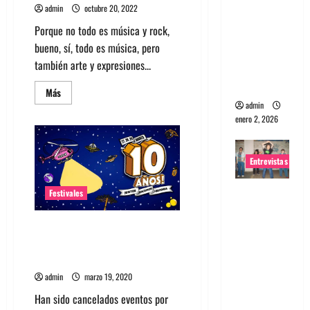
admin
octubre 20, 2022
portugues
Porque no todo es música y rock,
a
bueno, sí, todo es música, pero
Maquina:
también arte y expresiones...
Directo y
visceral
Leer
Más
más
admin
acerca
enero 2, 2026
de
Mira
los
afiches
que
Entrevistas
nos
dejó
Lollapalooza
Entrevista
Festivales
Chile
del
a la banda
2017
japonesa
Conoce los eventos cancelados
al
2022
o reprogramados en Chile
Zoobombs
debido al Coronavirus
: Una
admin
marzo 19, 2020
energía
salvaje
Han sido cancelados eventos por