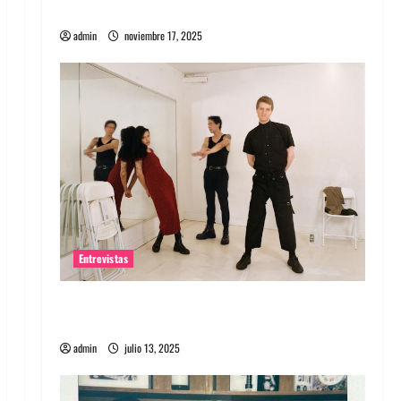
energía salvaje
admin
noviembre 17, 2025
Entrevistas
Entrevista a The Wants: Su universo
distorsionado
admin
julio 13, 2025