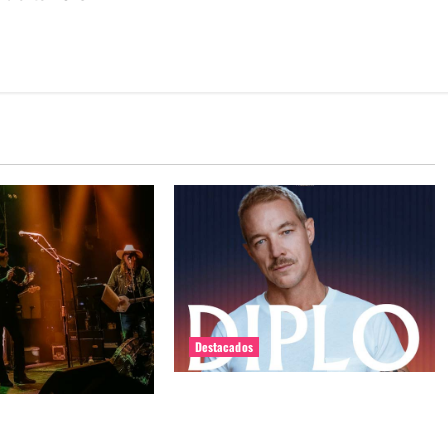
Destacados
Diplo encabezará primera edición
estown Massacre en
de Summer Dance en enero en Viña
delia, carisma en una