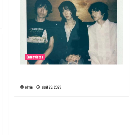
Entrevistas
Entrevista: banda PCR, No Wave y Art punk de
Corea del Sur
admin
abril 29, 2025