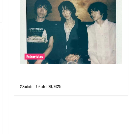
Entrevistas
Entrevista: banda PCR, No Wave y Art punk de
Corea del Sur
admin
abril 29, 2025