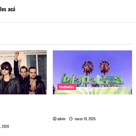
les acá
Festivales
ra 2026: Se
Entradas baratas para Lollapalooza
e Strokes como
Chile, la guía que debes saber
ner
admin
marzo 10, 2026
, 2026