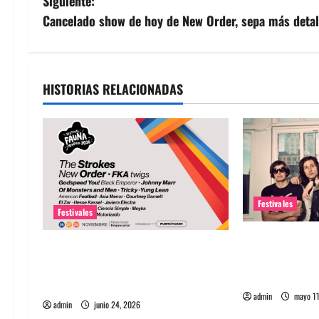
Siguiente:
v
Cancelado show de hoy de New Order, sepa más detal
e
g
HISTORIAS RELACIONADAS
a
c
i
ó
Festivales
Festivales
n
Fauna Primave
Fauna Primavera 2026 Chile:
d
confirmó a Th
Artistas, entradas, fechas y guía
primer headli
completa del festival
e
admin
mayo 11
admin
junio 24, 2026