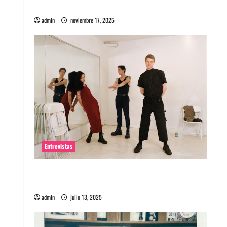
energía salvaje
admin
noviembre 17, 2025
Entrevistas
Entrevista a The Wants: Su universo
distorsionado
admin
julio 13, 2025