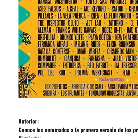
N
Anterior:
Conoce los nominados a la primera versión de los p
a