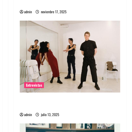
energía salvaje
admin
noviembre 17, 2025
Entrevistas
Entrevista a The Wants: Su universo
distorsionado
admin
julio 13, 2025