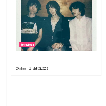
Entrevistas
Entrevista: banda PCR, No Wave y Art punk de
Corea del Sur
admin
abril 29, 2025