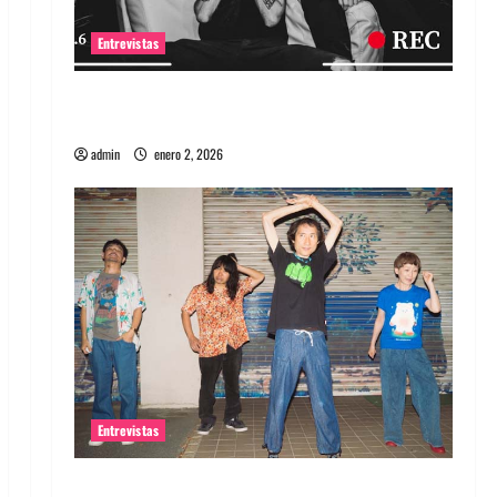
Entrevistas
Entrevista a banda portuguesa Maquina:
Directo y visceral
admin
enero 2, 2026
Entrevistas
Entrevista a la banda japonesa Zoobombs: Una