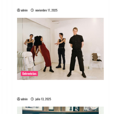
energía salvaje
admin
noviembre 17, 2025
Entrevistas
Entrevista a The Wants: Su universo
distorsionado
admin
julio 13, 2025