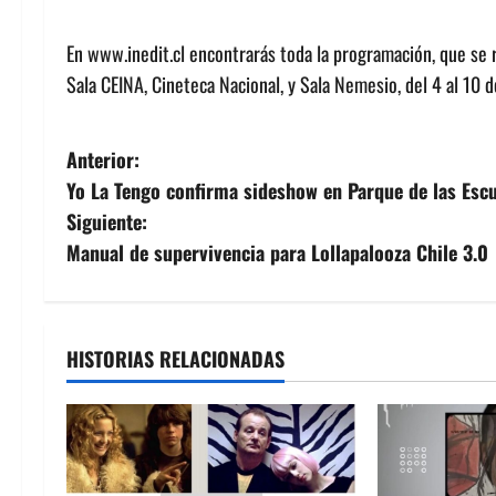
En www.inedit.cl encontrarás toda la programación, que se 
Sala CEINA, Cineteca Nacional, y Sala Nemesio, del 4 al 10 
N
Anterior:
Yo La Tengo confirma sideshow en Parque de las Escu
a
Siguiente:
v
Manual de supervivencia para Lollapalooza Chile 3.0
e
g
HISTORIAS RELACIONADAS
a
c
i