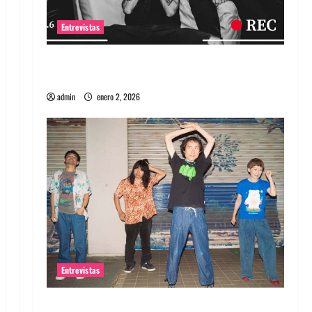
Entrevistas
Entrevista a banda portuguesa Maquina:
Directo y visceral
admin
enero 2, 2026
Entrevistas
Entrevista a la banda japonesa Zoobombs: Una