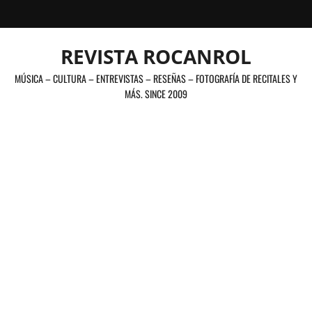
Saltar
al
contenido
REVISTA ROCANROL
MÚSICA – CULTURA – ENTREVISTAS – RESEÑAS – FOTOGRAFÍA DE RECITALES Y
MÁS. SINCE 2009