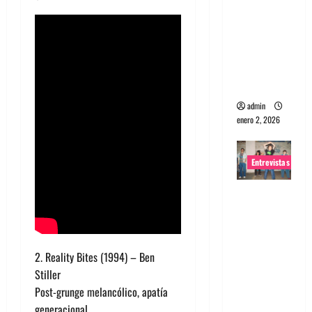
portugues
a
Maquina:
Directo y
visceral
admin
enero 2, 2026
Entrevistas
Entrevista
a la banda
japonesa
Zoobombs
2. Reality Bites (1994) – Ben
: Una
Stiller
energía
Post-grunge melancólico, apatía
salvaje
generacional.