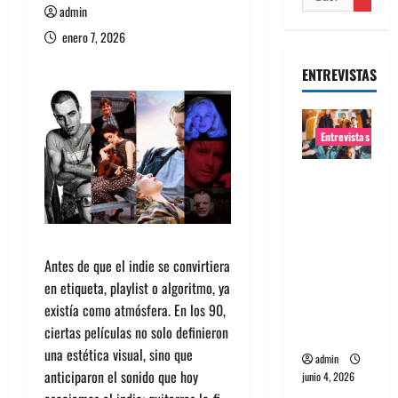
admin
enero 7, 2026
ENTREVISTAS
Entrevistas
Entrevista
banda
Evolfo:
Hablándol
Antes de que el indie se convirtiera
e
en etiqueta, playlist o algoritmo, ya
directame
existía como atmósfera. En los 90,
nte a tu
ciertas películas no solo definieron
espíritu
una estética visual, sino que
admin
anticiparon el sonido que hoy
junio 4, 2026