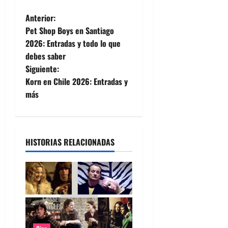
N
Anterior:
Pet Shop Boys en Santiago
a
2026: Entradas y todo lo que
debes saber
v
Siguiente:
e
Korn en Chile 2026: Entradas y
más
g
a
HISTORIAS RELACIONADAS
c
i
ó
n