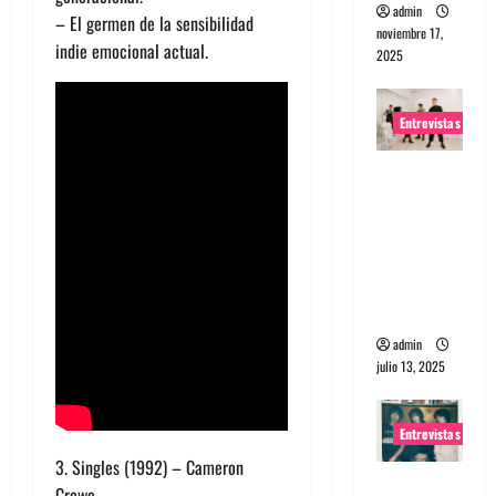
admin
– El germen de la sensibilidad
noviembre 17,
indie emocional actual.
2025
Entrevistas
Entrevista
a The
Wants: Su
universo
distorsion
ado
admin
julio 13, 2025
Entrevistas
3. Singles (1992) – Cameron
Entrevista:
Crowe