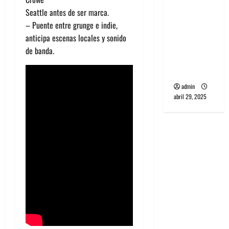
banda
Seattle antes de ser marca.
PCR, No
– Puente entre grunge e indie,
Wave y Art
anticipa escenas locales y sonido
punk de
de banda.
Corea del
Sur
admin
abril 29, 2025