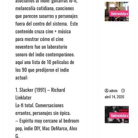
asociamos al indie: guitarras lo-fi,
melancolía cotidiana, canciones
Entrevistas
que parecen susurros y personajes
fuera del centro del sistema. Este
Entrevista
contenido cruza cine + música
Rudy De
para mostrar cómo el cine
Anda:
noventero fue un laboratorio
Conquista
sonoro del indie contemporáneo.
ndo el
aquí una lista de 10 películas de
mundo,
los 90 que predijeron el indie
una tocata
actual:
a la vez
1. Slacker (1991) – Richard
admin
Linklater
abril 14, 2026
Lo-fi total. Conversaciones
errantes, personajes sin épica.
Entrevistas
– Espíritu muy cercano al bedroom
pop, indie DIY, Mac DeMarco, Alex
Entrevista
G.
a banda