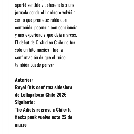
aportó sentido y coherencia a una
jornada donde el hardcore volvió a
ser lo que promete: ruido con
contenido, potencia con conciencia
y una experiencia que deja marcas.
El debut de Orchid en Chile no fue
solo un hito musical, fue la
confirmación de que el ruido
también puede pensar.
N
Anterior:
Royel Otis confirma sideshow
a
de Lollapalooza Chile 2026
Siguiente:
v
The Adicts regresa a Chile: la
e
fiesta punk vuelve este 22 de
marzo
g