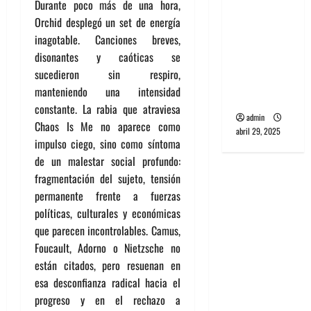
Durante poco más de una hora,
banda
Orchid desplegó un set de energía
PCR, No
inagotable. Canciones breves,
Wave y Art
disonantes y caóticas se
punk de
sucedieron sin respiro,
Corea del
manteniendo una intensidad
Sur
constante. La rabia que atraviesa
admin
Chaos Is Me no aparece como
abril 29, 2025
impulso ciego, sino como síntoma
de un malestar social profundo:
fragmentación del sujeto, tensión
permanente frente a fuerzas
políticas, culturales y económicas
que parecen incontrolables. Camus,
Foucault, Adorno o Nietzsche no
están citados, pero resuenan en
esa desconfianza radical hacia el
progreso y en el rechazo a