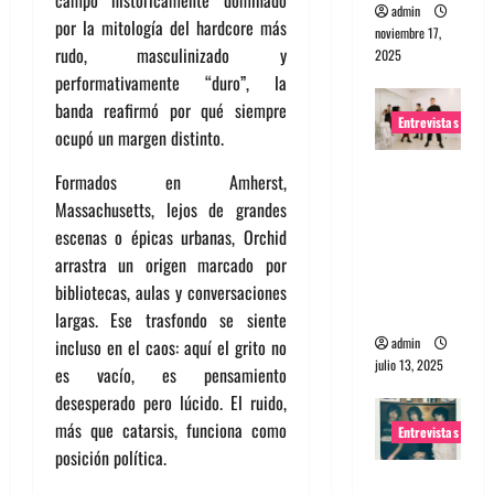
admin
por la mitología del hardcore más
noviembre 17,
rudo, masculinizado y
2025
performativamente “duro”, la
banda reafirmó por qué siempre
Entrevistas
ocupó un margen distinto.
Entrevista
Formados en Amherst,
a The
Massachusetts, lejos de grandes
Wants: Su
escenas o épicas urbanas, Orchid
universo
arrastra un origen marcado por
distorsion
bibliotecas, aulas y conversaciones
ado
largas. Ese trasfondo se siente
admin
incluso en el caos: aquí el grito no
julio 13, 2025
es vacío, es pensamiento
desesperado pero lúcido. El ruido,
más que catarsis, funciona como
Entrevistas
posición política.
Entrevista: