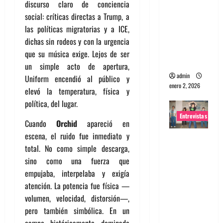
discurso claro de conciencia
portugues
social: críticas directas a Trump, a
a
las políticas migratorias y a ICE,
Maquina:
dichas sin rodeos y con la urgencia
Directo y
que su música exige. Lejos de ser
visceral
un simple acto de apertura,
admin
Uniform encendió al público y
enero 2, 2026
elevó la temperatura, física y
política, del lugar.
Entrevistas
Cuando
Orchid
apareció en
escena, el ruido fue inmediato y
Entrevista
total. No como simple descarga,
a la banda
sino como una fuerza que
japonesa
empujaba, interpelaba y exigía
Zoobombs
atención. La potencia fue física —
: Una
volumen, velocidad, distorsión—,
energía
pero también simbólica. En un
salvaje
campo históricamente dominado