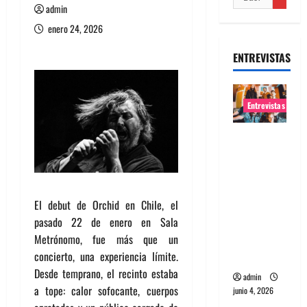
admin
enero 24, 2026
ENTREVISTAS
Entrevistas
Entrevista
banda
Evolfo:
Hablándol
El debut de Orchid en Chile, el
e
pasado 22 de enero en Sala
directame
Metrónomo, fue más que un
nte a tu
concierto, una experiencia límite.
espíritu
Desde temprano, el recinto estaba
admin
a tope: calor sofocante, cuerpos
junio 4, 2026