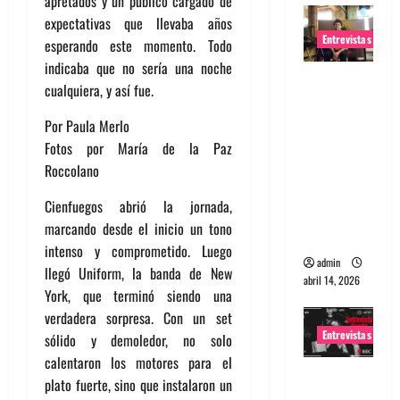
apretados y un público cargado de
expectativas que llevaba años
Entrevistas
esperando este momento. Todo
indicaba que no sería una noche
Entrevista
cualquiera, y así fue.
Rudy De
Anda:
Por Paula Merlo
Conquista
Fotos por María de la Paz
ndo el
Roccolano
mundo,
Cienfuegos abrió la jornada,
una tocata
marcando desde el inicio un tono
a la vez
intenso y comprometido. Luego
admin
llegó Uniform, la banda de New
abril 14, 2026
York, que terminó siendo una
verdadera sorpresa. Con un set
Entrevistas
sólido y demoledor, no solo
calentaron los motores para el
Entrevista
plato fuerte, sino que instalaron un
a banda