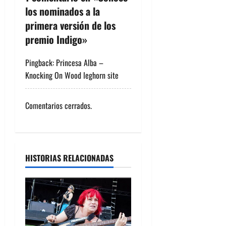
c
los nominados a la
primera versión de los
i
premio Indigo
»
ó
Pingback: Princesa Alba –
n
Knocking On Wood leghorn site
d
Comentarios cerrados.
e
e
n
HISTORIAS RELACIONADAS
t
r
a