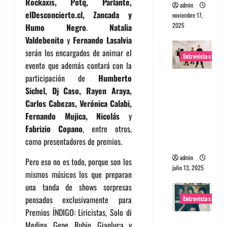
Rockaxis, Potq, Parlante,
admin
elDesconcierto.cl, Zancada y
noviembre 17,
2025
Humo Negro
.
Natalia
Valdebenito
y
Fernando Lasalvia
serán los encargados de animar el
Entrevistas
evento que además contará con la
participación de
Humberto
Entrevista
Sichel, Dj Caso, Rayen Araya,
a The
Carlos Cabezas, Verónica Calabi,
Wants: Su
Fernando Mujica, Nicolás
y
universo
Fabrizio Copano
, entre otros,
distorsion
como presentadores de premios.
ado
admin
Pero eso no es todo, porque son los
julio 13, 2025
mismos músicos los que preparan
una tanda de shows sorpresas
pensados exclusivamente para
Entrevistas
Premios ÍNDIGO: Liricistas, Solo di
Entrevista:
Medina, Gepe, Rubio, Gianluca y