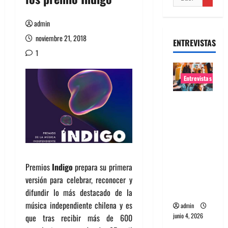
admin
noviembre 21, 2018
ENTREVISTAS
1
Entrevistas
Entrevista
banda
Evolfo:
Hablándol
e
directame
Premios
Indigo
prepara su primera
nte a tu
versión para celebrar, reconocer y
espíritu
difundir lo más destacado de la
música independiente chilena y es
admin
junio 4, 2026
que tras recibir más de 600