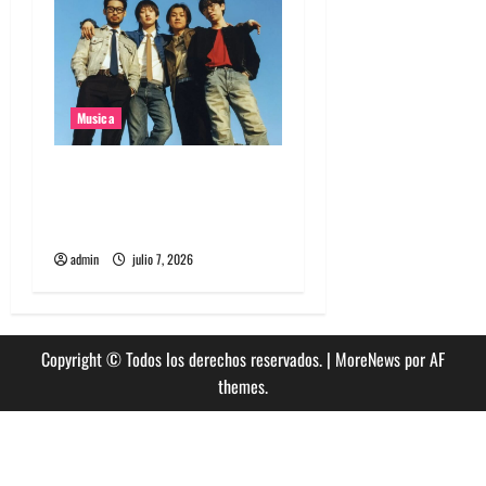
Musica
Nuevo single de la banda
coreana Silica Gel llamado
Molecular Gastronomy
admin
julio 7, 2026
Copyright © Todos los derechos reservados.
|
MoreNews
por AF
themes.