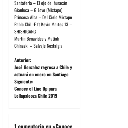
Santaferia – El ojo del huracán
Gianluca – G Love (Mixtape)
Princesa Alba – Del Cielo Mixtape
Pablo Chill-E ft Kevin Martes 13 –
SHISHIGANG
Martín Benavides y Matiah
Chinaski – Salvaje Nostalgia
N
Anterior:
José Gonzalez regresa a Chile y
a
actuará en enero en Santiago
Siguiente:
v
Conoce el Line Up para
e
Lollapalooza Chile 2019
g
a
1 comentario en «
Conoce