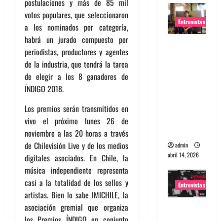
postulaciones y más de 85 mil
votos populares, que seleccionaron
Entrevistas
a los nominados por categoría,
habrá un jurado compuesto por
Entrevista
periodistas, productores y agentes
Rudy De
de la industria, que tendrá la tarea
Anda:
de elegir a los 8 ganadores de
Conquista
ÍNDIGO 2018.
ndo el
mundo,
Los premios serán transmitidos en
una tocata
vivo el próximo lunes 26 de
a la vez
noviembre a las 20 horas a través
de Chilevisión Live y de los medios
admin
abril 14, 2026
digitales asociados. En Chile, la
música independiente representa
casi a la totalidad de los sellos y
Entrevistas
artistas. Bien lo sabe IMICHILE, la
asociación gremial que organiza
Entrevista
los Premios ÍNDIGO en conjunto
a banda