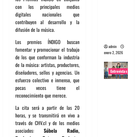
con los principales medios
portugues
digitales nacionales que
a
contribuyen al desarrollo y la
Maquina:
difusión de la música.
Directo y
visceral
Los premios ÍNDIGO buscan
admin
fomentar y promocionar el trabajo
enero 2, 2026
de los que conforman la industria
de la música: artistas, productores,
Entrevistas
diseñadores, sellos y agencias. Un
esfuerzo colectivo e inmenso, que
Entrevista
pocas veces tiene el
a la banda
reconocimiento que merece.
japonesa
La cita será a partir de las 20
Zoobombs
horas, y se transmitirá en vivo a
: Una
través de CHV.cl y de los medios
energía
asociados:
Súbela Radio,
salvaje