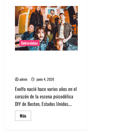
de
Pánico
encabeza
Open
Blondie
2026
Entrevistas
Entrevista banda Evolfo:
Hablándole directamente a tu
espíritu
admin
junio 4, 2026
Evolfo nació hace varios años en el
corazón de la escena psicodélica
DIY de Boston, Estados Unidos....
Leer
Más
más
acerca
de
Entrevista