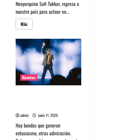
Neoyorquino Sofi Tukker, regresa a
nuestro país para actuar en...
Leer
Más
más
acerca
de
El
dúo
neoyorquino
Sofi
Tukker
agenda
presentación
en
Chile
Reseñas
Pulp en Chile 2026: Una
celebración más allá de la
nostalgia
admin
junio 11, 2026
Hay bandas que generan
entusiasmo, otras admiración.