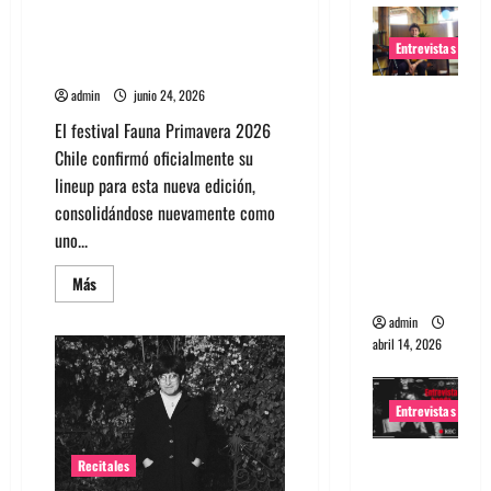
regreso
Fauna Primavera 2026 Chile:
Artistas, entradas, fechas y guía
Entrevistas
completa del festival
admin
junio 24, 2026
Entrevista
Rudy De
El festival Fauna Primavera 2026
Anda:
Chile confirmó oficialmente su
Conquista
lineup para esta nueva edición,
ndo el
consolidándose nuevamente como
mundo,
uno...
una tocata
Leer
Más
a la vez
más
acerca
admin
de
Fauna
abril 14, 2026
Primavera
2026
Chile:
Artistas,
Entrevistas
entradas,
fechas
y
Entrevista
guía
Recitales
completa
a banda