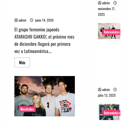
La banda japonesa ATARASHII
de
admin
julio
GAKKO! debutará en Chile en el
noviembre 17,
Teatro Caupolicán
2025
admin
junio 14, 2026
El grupo femenino japonés
Entrevistas
ATARASHII GAKKO!, el próximo mes
de diciembre llegará por primera
Entrevista
vez a Latinoamérica....
a The
Wants: Su
Leer
Más
más
universo
acerca
distorsion
de
La
ado
banda
japonesa
admin
ATARASHII
GAKKO!
julio 13, 2025
debutará
en
Chile
Recitales
en
Entrevistas
el
Teatro
Caupolicán
Tigers Jaw regresa a Chile con
Entrevista: