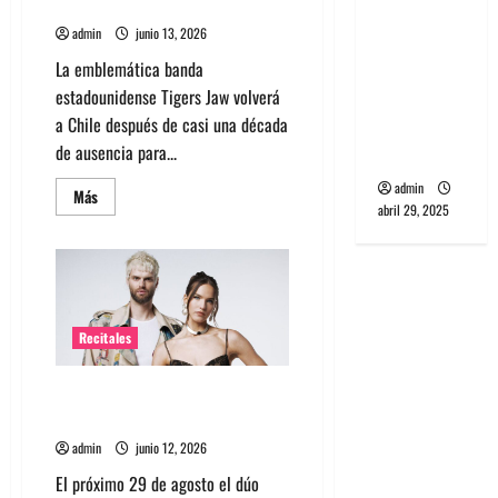
su gira Lost On You
banda
admin
junio 13, 2026
PCR, No
La emblemática banda
Wave y Art
estadounidense Tigers Jaw volverá
punk de
a Chile después de casi una década
Corea del
de ausencia para...
Sur
admin
Leer
Más
más
abril 29, 2025
acerca
de
Tigers
Jaw
regresa
a
Chile
con
Recitales
su
gira
Lost
El dúo neoyorquino Sofi Tukker
On
You
agenda presentación en Chile
admin
junio 12, 2026
El próximo 29 de agosto el dúo