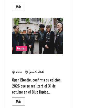
Leer
Más
más
acerca
de
Charli
XCX
anuncia
su
nuevo
álbum
«Music,
Fashion,
Film
Fiestas
Pánico encabeza Open Blondie
2026
admin
junio 5, 2026
Open Blondie, confirma su edición
2026 que se realizará el 31 de
octubre en el Club Hípico...
Leer
Más
más
acerca