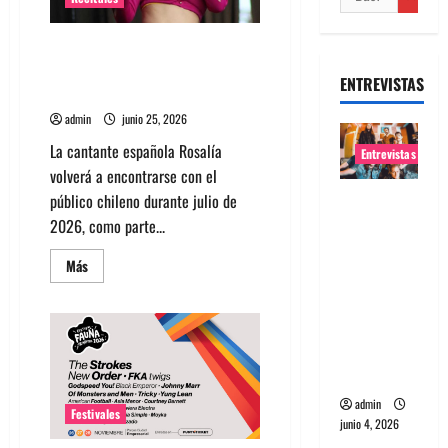
Rosalía en Chile 2026: fechas,
entradas y todo sobre su
ENTREVISTAS
regreso
admin
junio 25, 2026
La cantante española Rosalía
Entrevistas
volverá a encontrarse con el
Entrevista
público chileno durante julio de
banda
2026, como parte...
Evolfo:
Leer
Más
Hablándol
más
acerca
e
de
Rosalía
directame
en
Chile
nte a tu
2026:
espíritu
fechas,
entradas
y
admin
Festivales
todo
junio 4, 2026
sobre
su