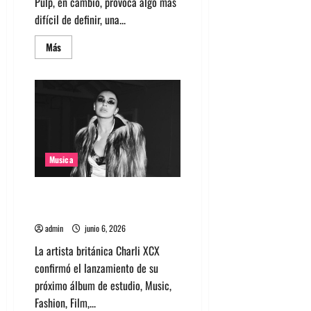
Pulp, en cambio, provoca algo más
difícil de definir, una...
Leer
Más
más
acerca
de
Pulp
en
Chile
2026:
Una
celebración
más
allá
Musica
de
la
nostalgia
Charli XCX anuncia su nuevo
álbum «Music, Fashion, Film
admin
junio 6, 2026
La artista británica Charli XCX
confirmó el lanzamiento de su
próximo álbum de estudio, Music,
Fashion, Film,...