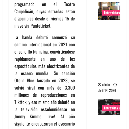
programado en el Teatro
Caupolicán, cuyas entradas están
Entrevistas
disponibles desde el viernes 15 de
mayo vía Puntoticket.
Entrevista
Rudy De
La banda debutó comenzó su
Anda:
camino internacional en 2021 con
Conquista
el sencillo Nainaina, convirtiendose
ndo el
rápidamente en uno de los
mundo,
espectáculos más electrizantes de
una tocata
la escena mundial. Su canción
a la vez
Otona Blue lanzado en 2023, se
admin
volvió viral con más de 3.300
abril 14, 2026
millones de reproducciones en
Tikttok, y ese mismo año debutó en
Entrevistas
la televisión estadounidense en
Jimmy Kimmel Live!. Al año
Entrevista
siguiente encabezaron el escenario
a banda