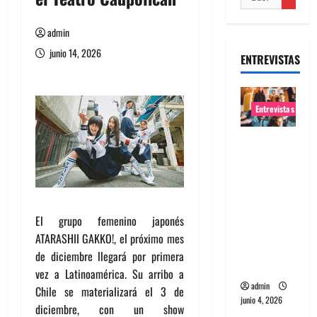
admin
junio 14, 2026
ENTREVISTAS
Entrevistas
Entrevista
banda
Evolfo:
Hablándol
e
El grupo femenino japonés
directame
ATARASHII GAKKO!, el próximo mes
nte a tu
de diciembre llegará por primera
espíritu
vez a Latinoamérica. Su arribo a
admin
Chile se materializará el 3 de
junio 4, 2026
diciembre, con un show