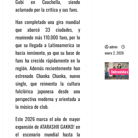
Gobi en Coachella, siendo
portugues
aclamado por la critica y sus fans.
a
Han completado una gira mundial
Maquina:
que abarcó 33 ciudades, y
Directo y
reuniendo más 110.000 fans, por lo
visceral
que su llegada a Latinoamerica se
admin
hacia inminente, ya que su base de
enero 2, 2026
fans ha crecido rápidamente en la
región. Además recientemente han
Entrevistas
estrenado Chanka Chanka, nuevo
single, que reinventa la cultura
Entrevista
folclórica japonesa desde una
a la banda
perspectiva moderna y orientada a
japonesa
la música de club.
Zoobombs
: Una
Este 2026 marca el año de mayor
energía
expansión de ATARASHII GAKKO! en
salvaje
el escenario mundial hasta la