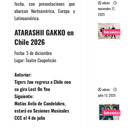
admin
fecha, con presentaciones que
noviembre 17,
abarcan Norteamérica, Europa y
2025
Latinoamérica.
ATARASHII GAKKO en
Entrevistas
Chile 2026
Entrevista
a The
Fecha: 3 de diciembre
Wants: Su
Lugar: Teatro Caupolicán
universo
N
distorsion
Anterior:
ado
Tigers Jaw regresa a Chile con
a
su gira Lost On You
admin
julio 13, 2025
Siguiente:
v
Matías Avila de Candelabro,
e
estará en Sesiones Musicales
Entrevistas
CCC el 4 de julio
g
Entrevista: