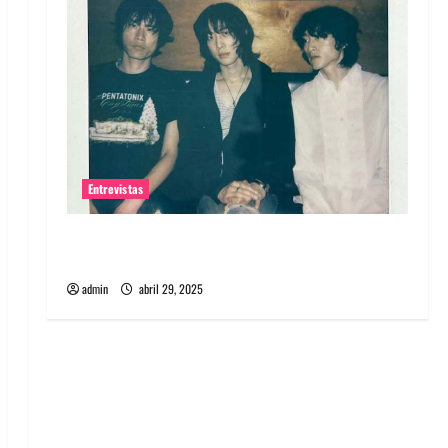
Entrevistas
Entrevista: banda PCR, No Wave y Art punk de
Corea del Sur
admin
abril 29, 2025