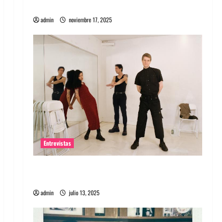
energía salvaje
admin
noviembre 17, 2025
Entrevistas
Entrevista a The Wants: Su universo
distorsionado
admin
julio 13, 2025