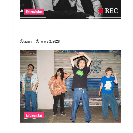
Entrevistas
Entrevista a banda portuguesa Maquina:
Directo y visceral
admin
enero 2, 2026
Entrevistas
Entrevista a la banda japonesa Zoobombs: Una