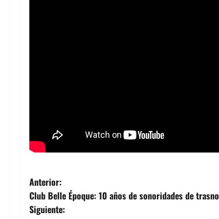
N
Anterior:
Club Belle Époque: 10 años de sonoridades de trasn
a
Siguiente: