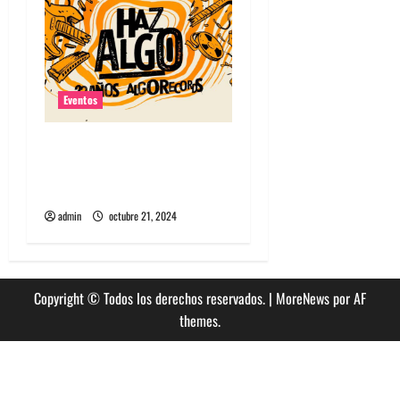
s
Eventos
Algorecords celebra 22°
aniversario con festival
gratuito en Perrera
admin
octubre 21, 2024
Copyright © Todos los derechos reservados.
|
MoreNews
por AF
themes.