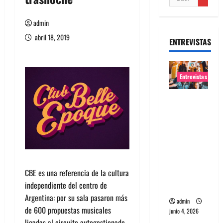
admin
abril 18, 2019
ENTREVISTAS
Entrevistas
Entrevista
banda
Evolfo:
Hablándol
e
directame
CBE es una referencia de la cultura
nte a tu
independiente del centro de
espíritu
Argentina: por su sala pasaron más
admin
de 600 propuestas musicales
junio 4, 2026
ligadas al circuito autogestionado