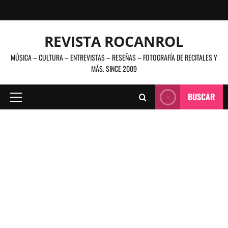
Saltar
al
contenido
REVISTA ROCANROL
MÚSICA – CULTURA – ENTREVISTAS – RESEÑAS – FOTOGRAFÍA DE RECITALES Y
MÁS. SINCE 2009
BUSCAR
Menú
principal