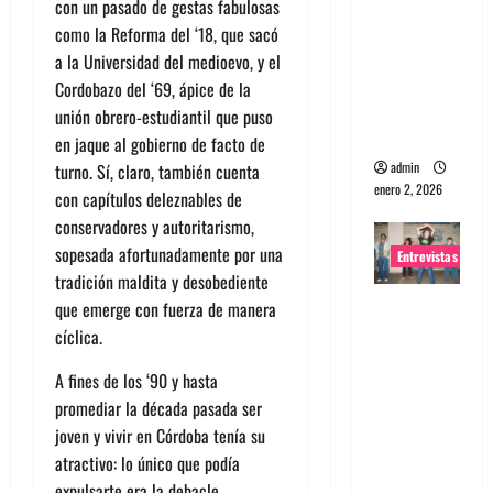
con un pasado de gestas fabulosas
portugues
como la Reforma del ‘18, que sacó
a
a la Universidad del medioevo, y el
Maquina:
Cordobazo del ‘69, ápice de la
Directo y
unión obrero-estudiantil que puso
visceral
en jaque al gobierno de facto de
admin
turno. Sí, claro, también cuenta
enero 2, 2026
con capítulos deleznables de
conservadores y autoritarismo,
sopesada afortunadamente por una
Entrevistas
tradición maldita y desobediente
Entrevista
que emerge con fuerza de manera
a la banda
cíclica.
japonesa
A fines de los ‘90 y hasta
Zoobombs
promediar la década pasada ser
: Una
joven y vivir en Córdoba tenía su
energía
atractivo: lo único que podía
salvaje
expulsarte era la debacle