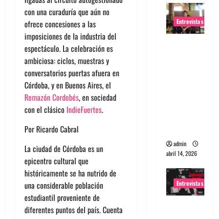
con una curaduría que aún no
Entrevistas
ofrece concesiones a las
imposiciones de la industria del
Entrevista
espectáculo. La celebración es
Rudy De
ambiciosa: ciclos, muestras y
Anda:
conversatorios puertas afuera en
Conquista
Córdoba, y en Buenos Aires, el
ndo el
Remazón Cordobés
, en sociedad
mundo,
con el clásico
IndieFuertes
.
una tocata
Por Ricardo Cabral
a la vez
admin
La ciudad de Córdoba es un
abril 14, 2026
epicentro cultural que
históricamente se ha nutrido de
Entrevistas
una considerable población
estudiantil proveniente de
Entrevista
diferentes puntos del país. Cuenta
a banda