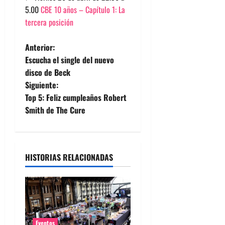
5.00
CBE 10 años – Capítulo 1: La
tercera posición
N
Anterior:
Escucha el single del nuevo
a
disco de Beck
Siguiente:
v
Top 5: Feliz cumpleaños Robert
e
Smith de The Cure
g
a
HISTORIAS RELACIONADAS
c
i
ó
Eventos