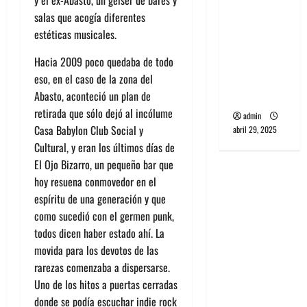
y el ex-Abasto, un géiser de bares y
banda
salas que acogía diferentes
PCR, No
estéticas musicales.
Wave y Art
punk de
Hacia 2009 poco quedaba de todo
Corea del
eso, en el caso de la zona del
Sur
Abasto, aconteció un plan de
retirada que sólo dejó al incólume
admin
Casa Babylon Club Social y
abril 29, 2025
Cultural, y eran los últimos días de
El Ojo Bizarro, un pequeño bar que
hoy resuena conmovedor en el
espíritu de una generación y que
como sucedió con el germen punk,
todos dicen haber estado ahí. La
movida para los devotos de las
rarezas comenzaba a dispersarse.
Uno de los hitos a puertas cerradas
donde se podía escuchar indie rock