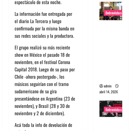
espectáculo de esta noche.
Entrevistas
La información fue entregada por
el diario La Tercera y luego
Entrevista
confirmada por la misma banda en
Rudy De
sus redes sociales y la productora.
Anda:
El grupo realizó su más reciente
Conquista
show en México el pasado 18 de
ndo el
noviembre, en el festival Corona
mundo,
Capital 2018. Luego de su paso por
una tocata
Chile -ahora postergado-, los
a la vez
músicos seguirían con el tramo
admin
sudamericano de su gira
abril 14, 2026
presentándose en Argentina (23 de
noviembre), y Brasil (28 y 30 de
Entrevistas
noviembre y 2 de diciembre).
Entrevista
Acá toda la info de devolución de
a banda