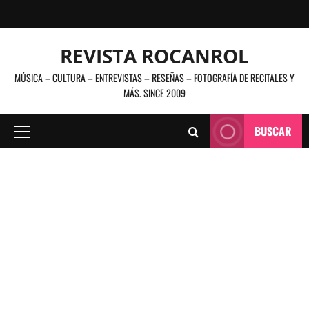
Saltar
al
contenido
REVISTA ROCANROL
MÚSICA – CULTURA – ENTREVISTAS – RESEÑAS – FOTOGRAFÍA DE RECITALES Y
MÁS. SINCE 2009
BUSCAR
Menú
principal