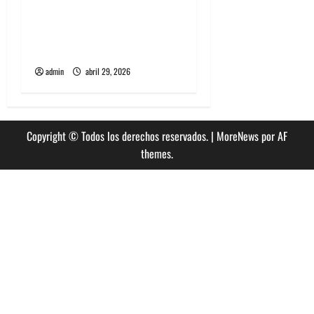
Grimes lanzará nuevo disco
este 2026 llamado Psy
Opera
admin
abril 29, 2026
Copyright © Todos los derechos reservados.
|
MoreNews
por AF
themes.