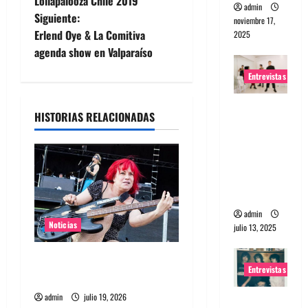
a
Lollapalooza Chile 2019
admin
Siguiente:
v
noviembre 17,
Erlend Oye & La Comitiva
2025
e
agenda show en Valparaíso
Entrevistas
g
Entrevista
a
HISTORIAS RELACIONADAS
a The
c
Wants: Su
universo
i
distorsion
ado
ó
admin
n
Noticias
julio 13, 2025
d
Bajista de L7 Jennifer Finch
Entrevistas
murió a los 59 años
e
admin
julio 19, 2026
Entrevista: