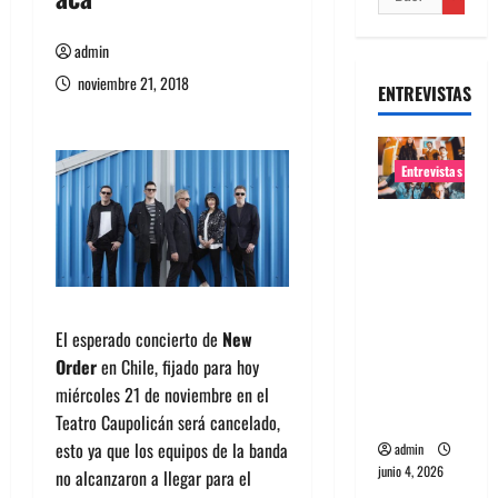
admin
noviembre 21, 2018
ENTREVISTAS
Entrevistas
Entrevista
banda
Evolfo:
Hablándol
e
El esperado concierto de
New
directame
Order
en Chile, fijado para hoy
nte a tu
miércoles 21 de noviembre en el
espíritu
Teatro Caupolicán será cancelado,
esto ya que los equipos de la banda
admin
junio 4, 2026
no alcanzaron a llegar para el