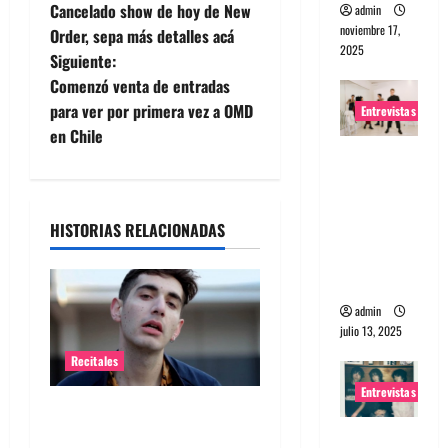
Cancelado show de hoy de New
admin
a
noviembre 17,
Order, sepa más detalles acá
2025
Siguiente:
v
Comenzó venta de entradas
e
para ver por primera vez a OMD
Entrevistas
en Chile
g
Entrevista
a The
a
Wants: Su
HISTORIAS RELACIONADAS
universo
c
distorsion
i
ado
admin
ó
julio 13, 2025
n
Recitales
Entrevistas
d
Alex Anwandter confirma
primeros invitados a su
Entrevista: