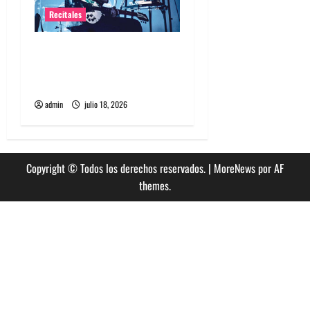
Recitales
Tame Impala en Chile: La
historia especial con el
público chileno
admin
julio 18, 2026
Copyright © Todos los derechos reservados.
|
MoreNews
por AF
themes.