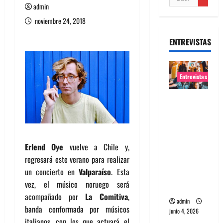
admin
noviembre 24, 2018
ENTREVISTAS
Entrevistas
Entrevista
banda
Evolfo:
Hablándol
Erlend Oye
vuelve a Chile y,
e
regresará este verano para realizar
directame
un concierto en
Valparaíso
. Esta
nte a tu
vez, el músico noruego será
espíritu
acompañado por
La Comitiva
,
admin
banda conformada por músicos
junio 4, 2026
italianos, con los que actuará el