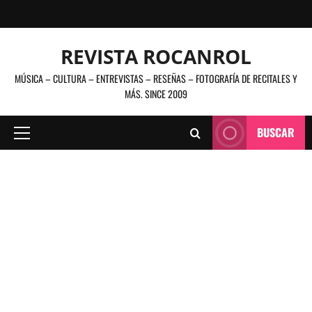
Saltar
al
contenido
REVISTA ROCANROL
MÚSICA – CULTURA – ENTREVISTAS – RESEÑAS – FOTOGRAFÍA DE RECITALES Y
MÁS. SINCE 2009
BUSCAR
Menú
principal