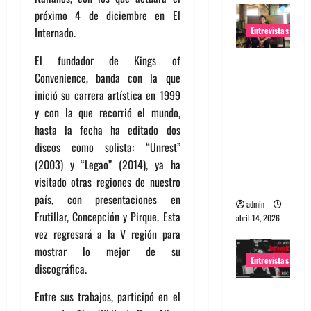
próximo 4 de diciembre en El
Entrevistas
Internado.
El fundador de Kings of
Entrevista
Convenience, banda con la que
Rudy De
inició su carrera artística en 1999
Anda:
y con la que recorrió el mundo,
Conquista
hasta la fecha ha editado dos
ndo el
discos como solista: “Unrest”
mundo,
(2003) y “Legao” (2014), ya ha
una tocata
visitado otras regiones de nuestro
a la vez
país, con presentaciones en
admin
Frutillar, Concepción y Pirque. Esta
abril 14, 2026
vez regresará a la V región para
mostrar lo mejor de su
Entrevistas
discográfica.
Entrevista
Entre sus trabajos, participó en el
a banda