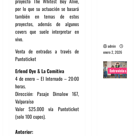
proyecto The Whitest Boy Alive,
portugues
por lo que su actuación se basará
a
también en temas de estos
Maquina:
proyectos, además de algunos
Directo y
covers que suele interpretar en
visceral
vivo.
admin
Venta de entradas a través de
enero 2, 2026
Puntoticket
Erlend Oye & La Comitiva
Entrevistas
4 de enero – El Internado – 20:00
Entrevista
horas.
a la banda
Dirección: Pasaje Dimalow 167,
japonesa
Valparaíso
Zoobombs
Valor $25.000 vía Puntoticket
: Una
(solo 100 cupos).
energía
salvaje
N
Anterior: