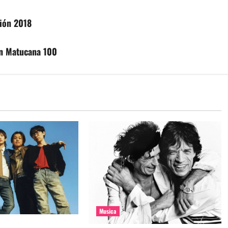
sión 2018
en Matucana 100
Musica
e la banda coreana