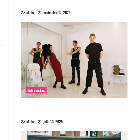
energía salvaje
admin
noviembre 17, 2025
Entrevistas
Entrevista a The Wants: Su universo
distorsionado
admin
julio 13, 2025