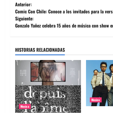
N
Anterior:
Comic Con Chile: Conoce a los invitados para la ver
a
Siguiente:
v
Gonzalo Yañez celebra 15 años de música con show 
e
g
HISTORIAS RELACIONADAS
a
c
i
ó
n
Musica
Musica
d
Nuevo single d