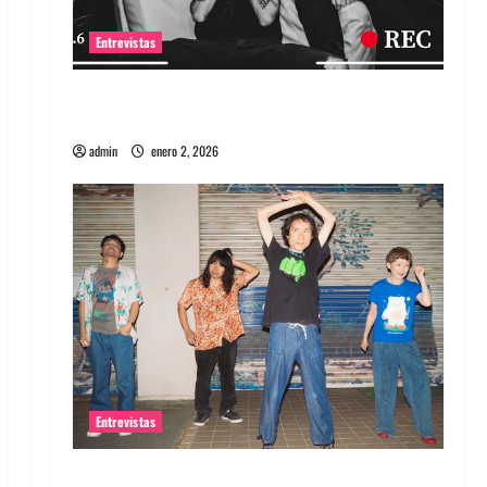
Entrevistas
Entrevista a banda portuguesa Maquina:
Directo y visceral
admin
enero 2, 2026
Entrevistas
Entrevista a la banda japonesa Zoobombs: Una