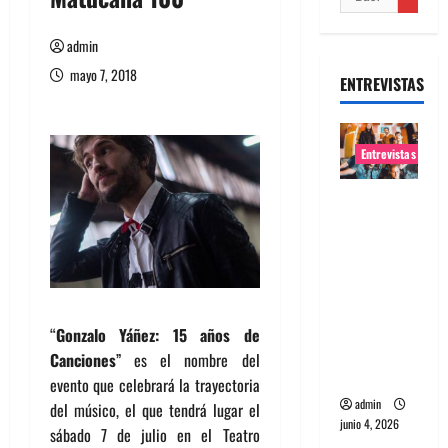
admin
mayo 7, 2018
ENTREVISTAS
Entrevistas
Entrevista
banda
Evolfo:
Hablándol
e
directame
“
Gonzalo Yáñez: 15 años de
nte a tu
Canciones
” es el nombre del
espíritu
evento que celebrará la trayectoria
admin
del músico, el que tendrá lugar el
junio 4, 2026
sábado 7 de julio en el Teatro