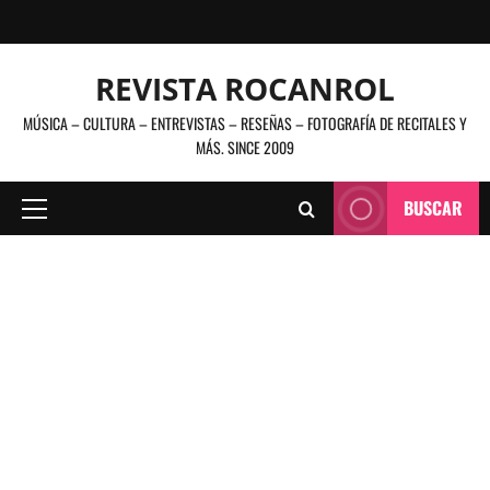
Saltar
al
contenido
REVISTA ROCANROL
MÚSICA – CULTURA – ENTREVISTAS – RESEÑAS – FOTOGRAFÍA DE RECITALES Y
MÁS. SINCE 2009
BUSCAR
Menú
principal