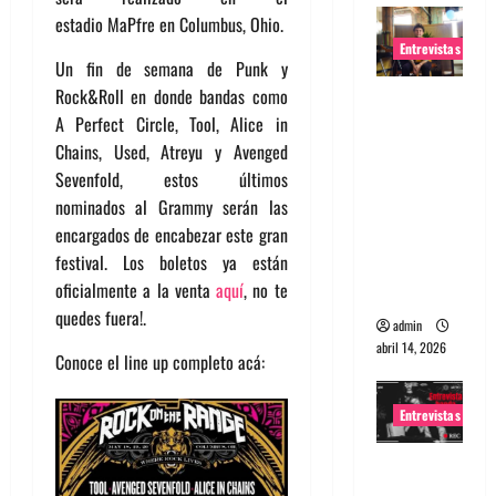
estadio MaPfre en Columbus, Ohio.
Entrevistas
Un fin de semana de Punk y
Rock&Roll en donde bandas como
Entrevista
A Perfect Circle, Tool, Alice in
Rudy De
Chains, Used, Atreyu y Avenged
Anda:
Sevenfold, estos últimos
Conquista
nominados al Grammy serán las
ndo el
encargados de encabezar este gran
mundo,
festival. Los boletos ya están
una tocata
oficialmente a la venta
aquí
, no te
a la vez
quedes fuera!.
admin
abril 14, 2026
Conoce el line up completo acá:
Entrevistas
Entrevista
a banda