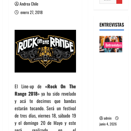
Andrea Chile
enero 27, 2018
ENTREVISTAS
Entrevistas
Entrevista
banda
Evolfo:
Hablándol
El Line-up de
«Rock On The
e
Range 2018
» ya ha sido revelado
directame
y acá te decimos que bandas
nte a tu
estarán tocando. Será un festival
espíritu
de tres días, viernes 18, sábado 19
admin
y el domingo 20 de Mayo y este
junio 4, 2026
será realizado en el