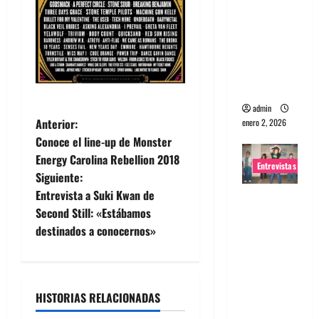
portugues
a
Maquina:
Directo y
visceral
admin
N
Anterior:
enero 2, 2026
Conoce el line-up de Monster
a
Energy Carolina Rebellion 2018
Entrevistas
Siguiente:
v
Entrevista a Suki Kwan de
Entrevista
e
Second Still: «Estábamos
a la banda
destinados a conocernos»
japonesa
g
Zoobombs
: Una
a
energía
HISTORIAS RELACIONADAS
c
salvaje