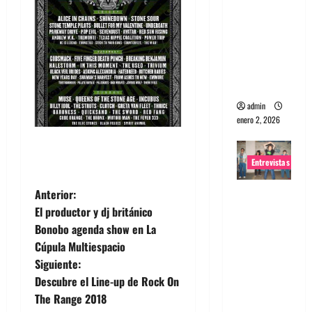
portugues
a
Maquina:
Directo y
visceral
admin
enero 2, 2026
Entrevistas
N
Entrevista
Anterior:
a la banda
El productor y dj británico
a
japonesa
Bonobo agenda show en La
Zoobombs
Cúpula Multiespacio
v
: Una
Siguiente:
e
energía
Descubre el Line-up de Rock On
salvaje
The Range 2018