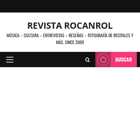
Saltar
al
contenido
REVISTA ROCANROL
MÚSICA – CULTURA – ENTREVISTAS – RESEÑAS – FOTOGRAFÍA DE RECITALES Y
MÁS. SINCE 2009
BUSCAR
Menú
principal