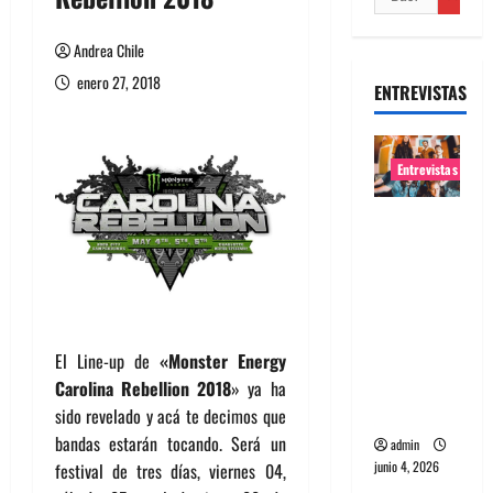
Andrea Chile
enero 27, 2018
ENTREVISTAS
Entrevistas
Entrevista
banda
Evolfo:
Hablándol
e
directame
El Line-up de
«Monster Energy
nte a tu
Carolina Rebellion 2018
» ya ha
espíritu
sido revelado y acá te decimos que
bandas estarán tocando. Será un
admin
junio 4, 2026
festival de tres días, viernes 04,