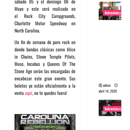
sábado 05 y el domingo 06 de
Mayo y este será realizado en
Entrevistas
el Rock City Campgrounds,
Charlotte Motor Speedway en
Entrevista
North Carolina.
Rudy De
Anda:
Un fin de semana de puro rock en
Conquista
donde bandas clásicas como Alice
ndo el
in Chains, Stone Temple Pilots,
mundo,
Muse, Incubus y Queens Of The
una tocata
Stone Age serán las encargadas de
a la vez
encabezar este gran evento. Sus
boletos ya están oficialmente a la
admin
abril 14, 2026
venta
aquí
, no te quedes fuera!
Entrevistas
Entrevista
a banda