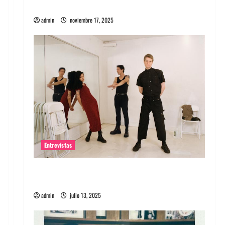
energía salvaje
admin
noviembre 17, 2025
Entrevistas
Entrevista a The Wants: Su universo
distorsionado
admin
julio 13, 2025