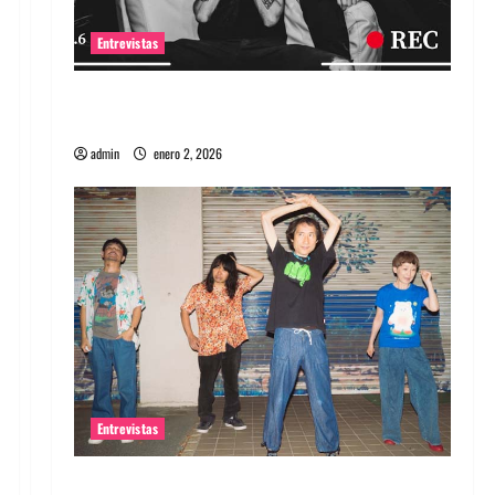
Entrevistas
Entrevista a banda portuguesa Maquina:
Directo y visceral
admin
enero 2, 2026
Entrevistas
Entrevista a la banda japonesa Zoobombs: Una