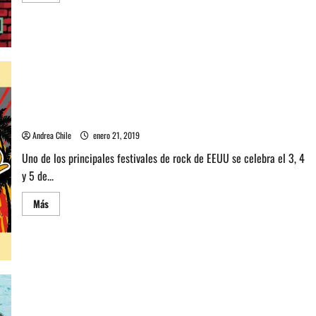
acerca
de
Entérate
del
lineup
de
Louder
Than
Life
2019
–
Conoce el line up de Welcome to Rockville 2019, USA
USA
Andrea Chile
enero 21, 2019
Uno de los principales festivales de rock de EEUU se celebra el 3, 4
y 5 de...
Leer
Más
más
acerca
de
Conoce
el
line
up
de
Welcome
to
Rockville