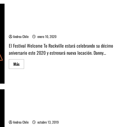
el
Sonic
Temple
Festival
2020
de
Conoce el Line Up de Welcome To Rockville Festival 2020 de
EEUU
EEUU
Andrea Chile
enero 10, 2020
El Festival Welcome To Rockville estará celebrando su décimo
aniversario este 2020 y estrenará nueva locación. Danny...
Leer
Más
más
acerca
de
Conoce
el
Line
Up
de
Welcome
To
Rockville
Metallica encabezará 5 de los festivales de Rock más grandes
Festival
de USA
2020
de
Andrea Chile
octubre 13, 2019
EEUU