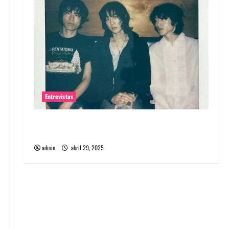
Entrevistas
Entrevista: banda PCR, No Wave y Art punk de
Corea del Sur
admin
abril 29, 2025