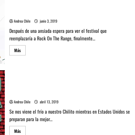
fue
Revisa lo que fue el primer Sonic Temple + Art Festival en
Louder
Than
USA
Life
Fest
Andrea Chile
junio 3, 2019
2019
en
Después de una ansiada espera para ver el festival que
Kentucky,
USA
reemplazaría a Rock On The Range, finalmente...
Día
1
Leer
Más
más
acerca
de
Revisa
lo
que
fue
el
primer
Sonic
Entérate del lineup de Louder Than Life 2019 – USA
Temple
+
Andrea Chile
abril 13, 2019
Art
Festival
Se nos viene el frío a nuestro Chilito mientras en Estados Unidos se
en
USA
preparan para la mejor...
Leer
Más
más