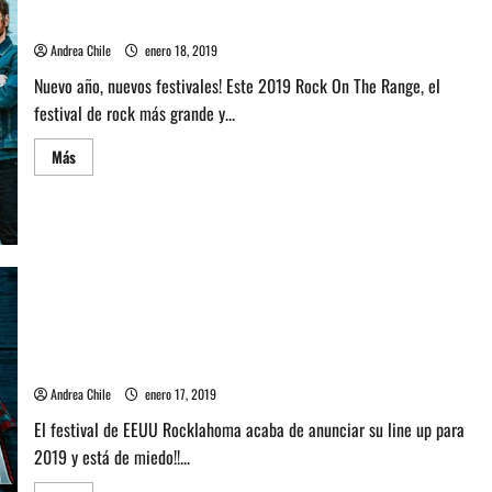
2019,
Sonic Temple Art + Music Festival de EEUU, lo nuevo del 2019
USA
Andrea Chile
enero 18, 2019
Nuevo año, nuevos festivales! Este 2019 Rock On The Range, el
festival de rock más grande y...
Leer
Más
más
acerca
de
Sonic
Temple
Art
+
Music
Festival
de
EEUU,
lo
Conoce el Rocklahoma Fest de EEUU y su line up para este
nuevo
2019
del
2019
Andrea Chile
enero 17, 2019
El festival de EEUU Rocklahoma acaba de anunciar su line up para
2019 y está de miedo!!...