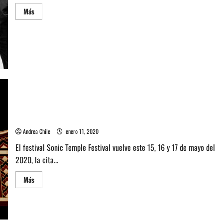
Leer
Más
más
acerca
de
Metallica
canceló
su
presentación
en
dos
festivales
de
USA
Conoce todo sobre el Sonic Temple Festival 2020 de EEUU
Andrea Chile
enero 11, 2020
El festival Sonic Temple Festival vuelve este 15, 16 y 17 de mayo del
2020, la cita...
Leer
Más
más
acerca
de
Conoce
todo
sobre