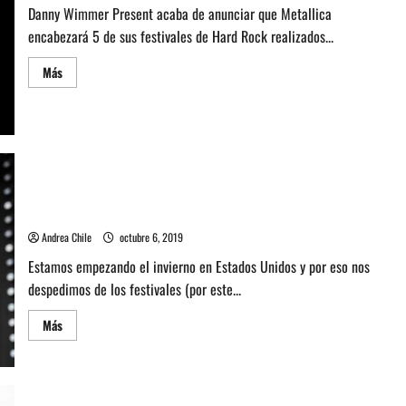
Danny Wimmer Present acaba de anunciar que Metallica
encabezará 5 de sus festivales de Hard Rock realizados...
Leer
Más
más
acerca
de
Metallica
encabezará
5
de
los
festivales
Revisa lo que fue Louder Than Life Fest 2019 en Kentucky,
de
Rock
USA Día 1
más
grandes
Andrea Chile
octubre 6, 2019
de
USA
Estamos empezando el invierno en Estados Unidos y por eso nos
despedimos de los festivales (por este...
Leer
Más
más
acerca
de
Revisa
lo
que