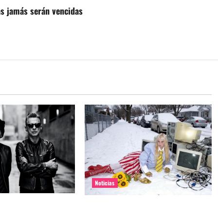
as jamás serán vencidas
Noticias
e Depeche Mode en
Grimes lanzará nuevo disco este