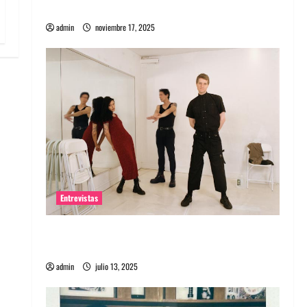
energía salvaje
admin
noviembre 17, 2025
Entrevistas
Entrevista a The Wants: Su universo
distorsionado
admin
julio 13, 2025