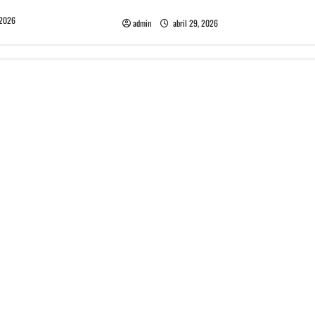
ra 2027
2026 llamado Psy Opera
 2026
admin
abril 29, 2026