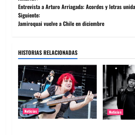
Entrevista a Arturo Arriagada: Acordes y letras unid
a
Siguiente:
v
Jamiroquai vuelve a Chile en diciembre
e
g
HISTORIAS RELACIONADAS
a
c
i
ó
n
Noticias
Noticias
d
Bajista de L7 Jennifer Finch murió
Rumores sobr
a los 59 años