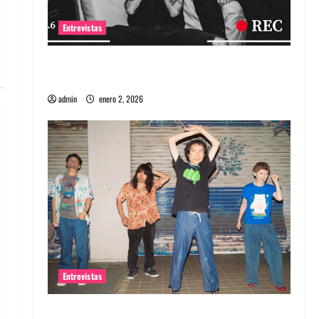
Entrevistas
Entrevista a banda portuguesa Maquina:
Directo y visceral
admin
enero 2, 2026
Entrevistas
Entrevista a la banda japonesa Zoobombs: Una