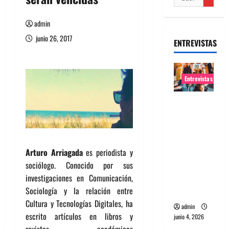
admin
junio 26, 2017
ENTREVISTAS
Entrevistas
Entrevista
banda
Evolfo:
Hablándol
Arturo Arriagada
es periodista y
e
sociólogo. Conocido por sus
directame
investigaciones en Comunicación,
nte a tu
Sociología y la relación entre
espíritu
Cultura y Tecnologías Digitales, ha
admin
escrito artículos en libros y
junio 4, 2026