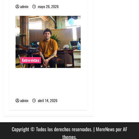
a
admin
mayo 26, 2026
s
Entrevistas
Entrevista Rudy De Anda:
Conquistando el mundo, una
tocata a la vez
admin
abril 14, 2026
Copyright © Todos los derechos reservados.
|
MoreNews
por AF
themes.