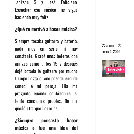
Jackson 5 y José Feliciano.
portugues
Escuchar esa música me sigue
a
haciendo muy feliz.
Maquina:
¿Qué te motivó a hacer música?
Directo y
visceral
Siempre tocaba guitarra y batería,
admin
nada muy en serio ni muy
enero 2, 2026
constante. Grabé unos boleros con
amigos como a los 19 y después
Entrevistas
dejé botada la guitarra por mucho
tiempo hasta el año pasado cuando
Entrevista
conocí a mi pareja. Ella me
a la banda
preguntó cuándo cantábamos, si
japonesa
tenía canciones propias. No me
Zoobombs
quedó otra que hacerlas.
: Una
¿Siempre pensaste hacer
energía
música o fue una idea del
salvaje