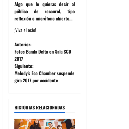
Algo que le quieras decir al
público de rocanrol, tipo
reflexión o micrófono abierto…
¡Viva el ocio!
N
Anterior:
Fotos Banda Delta en Sala SCD
a
2017
Siguiente:
v
Melody’s Eco Chamber suspende
e
gira 2017 por accidente
g
a
HISTORIAS RELACIONADAS
c