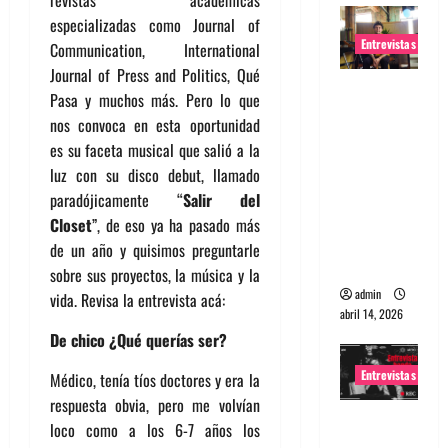
revistas académicas
especializadas como Journal of
Entrevistas
Communication, International
Journal of Press and Politics, Qué
Entrevista
Pasa y muchos más. Pero lo que
Rudy De
nos convoca en esta oportunidad
Anda:
es su faceta musical que salió a la
Conquista
luz con su disco debut, llamado
ndo el
paradójicamente “
Salir del
mundo,
Closet
”, de eso ya ha pasado más
una tocata
de un año y quisimos preguntarle
a la vez
sobre sus proyectos, la música y la
admin
vida. Revisa la entrevista acá:
abril 14, 2026
De chico ¿Qué querías ser?
Entrevistas
Médico, tenía tíos doctores y era la
respuesta obvia, pero me volvían
Entrevista
loco como a los 6-7 años los
a banda