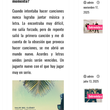
momento?
admin
noviembre 17,
Cuando intentaba hacer canciones
2025
nunca lograba juntar música y
letra. Lo encontraba muy difícil,
Entrevistas
me salía forzado, pero de repente
salió la primera canción y me di
Entrevista
cuenta de la obsesión que provoca
a The
hacer canciones, se me abrió un
Wants: Su
mundo nuevo. Acordes y letras
universo
unidos jamás serán vencidos. Un
distorsion
juguete nuevo con el que hay jugar
ado
muy en serio.
admin
julio 13, 2025
Entrevistas
Entrevista: