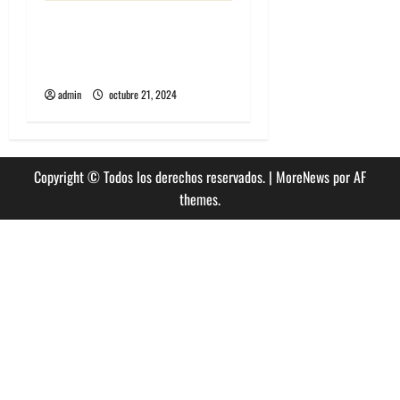
Algorecords celebra 22°
aniversario con festival
gratuito en Perrera
admin
octubre 21, 2024
Copyright © Todos los derechos reservados.
|
MoreNews
por AF
themes.