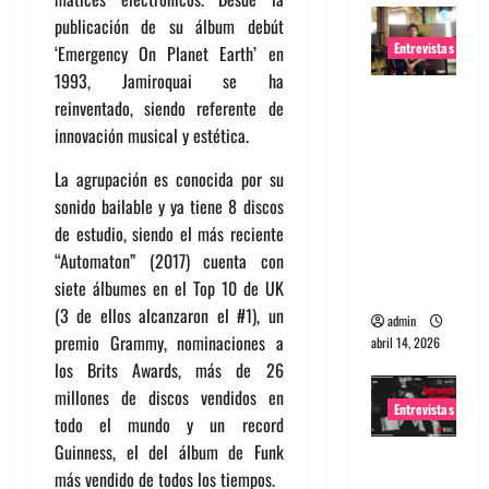
publicación de su álbum debút
Entrevistas
‘Emergency On Planet Earth’ en
1993, Jamiroquai se ha
Entrevista
reinventado, siendo referente de
Rudy De
innovación musical y estética.
Anda:
La agrupación es conocida por su
Conquista
sonido bailable y ya tiene 8 discos
ndo el
de estudio, siendo el más reciente
mundo,
“Automaton” (2017) cuenta con
una tocata
siete álbumes en el Top 10 de UK
a la vez
(3 de ellos alcanzaron el #1), un
admin
premio Grammy, nominaciones a
abril 14, 2026
los Brits Awards, más de 26
millones de discos vendidos en
Entrevistas
todo el mundo y un record
Guinness, el del álbum de Funk
Entrevista
más vendido de todos los tiempos.
a banda