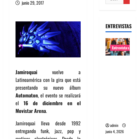
junio 29, 2017
ENTREVISTAS
Entrevistas
Entrevista
banda
Jamiroquai
vuelve a
Evolfo:
Latinoamérica con la gira que está
Hablándol
presentando su nuevo álbum
e
Automaton
, el evento se realizará
directame
el
16 de diciembre en el
nte a tu
Movistar Arena
.
espíritu
Jamiroquai lleva desde 1992
admin
entregando funk, jazz, pop y
junio 4, 2026
matices electrónicos. Desde la