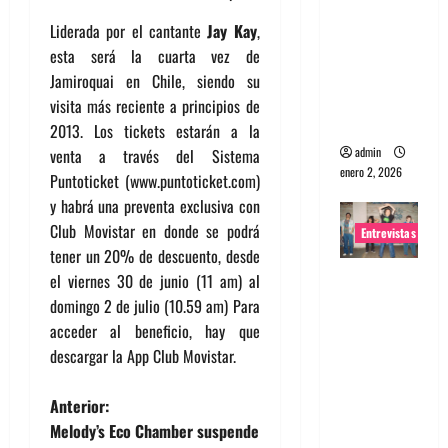
portugues
Liderada por el cantante
Jay Kay
,
a
esta será la cuarta vez de
Maquina:
Jamiroquai en Chile, siendo su
Directo y
visita más reciente a principios de
visceral
2013. Los tickets estarán a la
admin
venta a través del Sistema
enero 2, 2026
Puntoticket (www.puntoticket.com)
y habrá una preventa exclusiva con
Club Movistar en donde se podrá
Entrevistas
tener un 20% de descuento, desde
Entrevista
el viernes 30 de junio (11 am) al
a la banda
domingo 2 de julio (10.59 am) Para
japonesa
acceder al beneficio, hay que
Zoobombs
descargar la App Club Movistar.
: Una
N
energía
Anterior:
salvaje
Melody’s Eco Chamber suspende