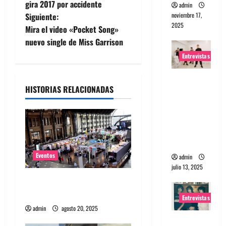
a
gira 2017 por accidente
admin
noviembre 17,
Siguiente:
v
2025
Mira el video «Pocket Song»
e
nuevo single de Miss Garrison
Entrevistas
g
Entrevista
a
HISTORIAS RELACIONADAS
a The
Wants: Su
c
universo
i
distorsion
ado
ó
Eventos
admin
n
julio 13, 2025
Feria Pulsar inicia la venta
d
de abono a sólo $18 mil
Entrevistas
admin
agosto 20, 2025
e
Entrevista: