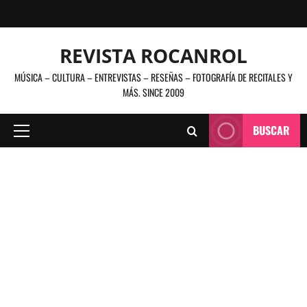
Saltar
al
contenido
REVISTA ROCANROL
MÚSICA – CULTURA – ENTREVISTAS – RESEÑAS – FOTOGRAFÍA DE RECITALES Y
MÁS. SINCE 2009
BUSCAR
Menú
principal