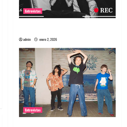
Entrevistas
Entrevista a banda portuguesa Maquina:
Directo y visceral
admin
enero 2, 2026
Entrevistas
Entrevista a la banda japonesa Zoobombs: Una