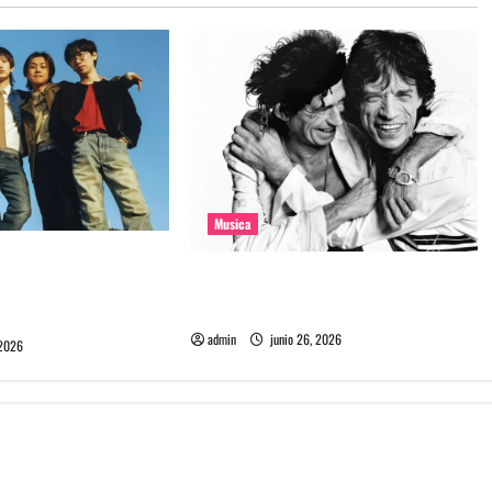
Musica
e la banda coreana
The Rolling Stones estrenó nuevo
mado Molecular
single llamado Jealous Lover
admin
junio 26, 2026
 2026