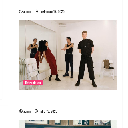
energía salvaje
admin
noviembre 17, 2025
Entrevistas
Entrevista a The Wants: Su universo
distorsionado
admin
julio 13, 2025