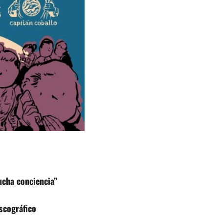
cha conciencia”
scográfico