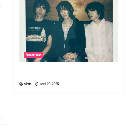
Entrevistas
Entrevista: banda PCR, No Wave y Art punk de
Corea del Sur
admin
abril 29, 2025