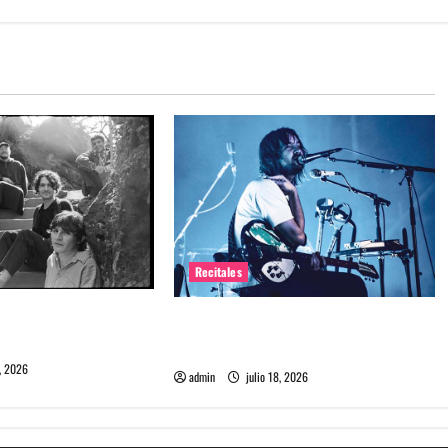
Recitales
me maten debuta en
Tame Impala en Chile: La historia
especial con el público chileno
, 2026
admin
julio 18, 2026