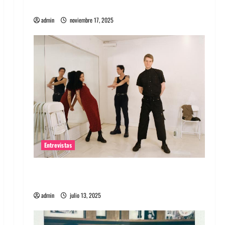
energía salvaje
admin
noviembre 17, 2025
Entrevistas
Entrevista a The Wants: Su universo
distorsionado
admin
julio 13, 2025