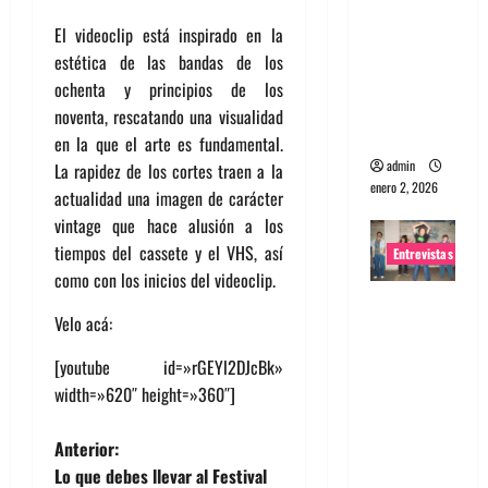
portugues
El videoclip está inspirado en la
a
estética de las bandas de los
Maquina:
ochenta y principios de los
Directo y
noventa, rescatando una visualidad
visceral
en la que el arte es fundamental.
admin
La rapidez de los cortes traen a la
enero 2, 2026
actualidad una imagen de carácter
vintage que hace alusión a los
tiempos del cassete y el VHS, así
Entrevistas
como con los inicios del videoclip.
Entrevista
Velo acá:
a la banda
japonesa
[youtube id=»rGEYl2DJcBk»
Zoobombs
width=»620″ height=»360″]
: Una
energía
N
Anterior:
salvaje
Lo que debes llevar al Festival