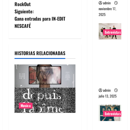
a
admin
RockOut
noviembre 17,
Siguiente:
v
2025
Gana entradas para IN-EDIT
e
NESCAFÉ
Entrevistas
g
Entrevista
a
a The
HISTORIAS RELACIONADAS
Wants: Su
c
universo
i
distorsion
ado
ó
admin
julio 13, 2025
n
Musica
d
Entrevistas
Canciones recomendadas
e
Entrevista:
para el 2026