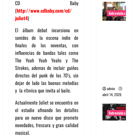
CD Baby
(
http://www.cdbaby.com/cd/
Entrevistas
juliet4
)
Entrevista
El álbum debut incursiona en
Rudy De
sonidos de la escena indie de
Anda:
finales de los noventas, con
Conquista
influencias de bandas tales como
ndo el
The Yeah Yeah Yeahs y The
mundo,
Strokes, ademas de incluir guiños
una tocata
directos del punk de los 70’s, sin
a la vez
dejar de lado las buenas melodías
admin
y la rítmica que invita al baile.
abril 14, 2026
Actualmente Juliet se encuentra en
el estudio afinando los detalles
Entrevistas
para un nuevo disco que promete
novedades, frescura y gran calidad
Entrevista
musical.
a banda