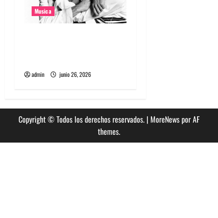
Musica
The Rolling Stones estrenó
nuevo single llamado
Jealous Lover
admin
junio 26, 2026
Copyright © Todos los derechos reservados.
|
MoreNews
por AF
themes.