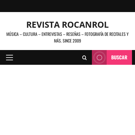
Saltar
al
contenido
REVISTA ROCANROL
MÚSICA – CULTURA – ENTREVISTAS – RESEÑAS – FOTOGRAFÍA DE RECITALES Y
MÁS. SINCE 2009
BUSCAR
Menú
principal