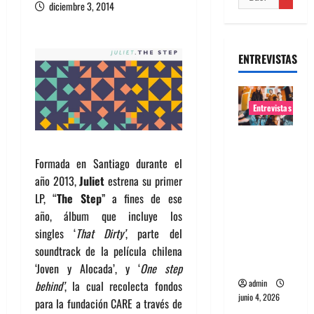
diciembre 3, 2014
ENTREVISTAS
Entrevistas
Entrevista
banda
Formada en Santiago durante el
Evolfo:
año 2013,
Juliet
estrena su primer
Hablándol
LP, “
The Step
” a fines de ese
e
año, álbum que incluye los
directame
singles ‘
That Dirty’
, parte del
nte a tu
soundtrack de la película chilena
espíritu
‘Joven y Alocada’, y ‘
One step
admin
behind’
, la cual recolecta fondos
junio 4, 2026
para la fundación CARE a través de