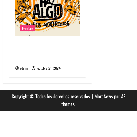
s
Eventos
Algorecords celebra 22°
aniversario con festival
gratuito en Perrera
admin
octubre 21, 2024
Copyright © Todos los derechos reservados.
|
MoreNews
por AF
themes.