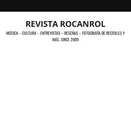
Saltar
al
contenido
REVISTA ROCANROL
MÚSICA – CULTURA – ENTREVISTAS – RESEÑAS – FOTOGRAFÍA DE RECITALES Y
MÁS. SINCE 2009