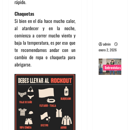
rápido.
portugues
Chaquetas
a
Si bien en el día hace mucho calor,
Maquina:
al atardecer y en la noche,
Directo y
comienza a correr mucho viento y
visceral
baja la temperatura, es por eso que
admin
te recomendamos andar con un
enero 2, 2026
cambio de ropa o chaqueta para
abrigarse.
Entrevistas
Entrevista
a la banda
japonesa
Zoobombs
: Una
energía
salvaje