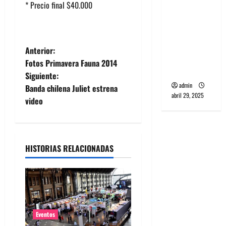
* Precio final $40.000
banda
PCR, No
Wave y Art
punk de
N
Anterior:
Corea del
Fotos Primavera Fauna 2014
a
Sur
Siguiente:
admin
Banda chilena Juliet estrena
v
abril 29, 2025
video
e
g
HISTORIAS RELACIONADAS
a
c
i
Eventos
ó