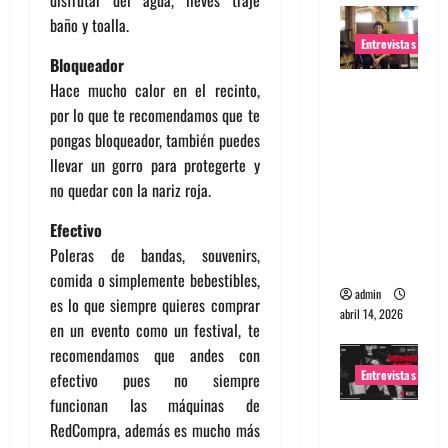
baño y toalla.
Entrevistas
Bloqueador
Entrevista
Hace mucho calor en el recinto,
Rudy De
por lo que te recomendamos que te
Anda:
pongas bloqueador, también puedes
Conquista
llevar un gorro para protegerte y
ndo el
no quedar con la nariz roja.
mundo,
Efectivo
una tocata
Poleras de bandas, souvenirs,
a la vez
comida o simplemente bebestibles,
admin
es lo que siempre quieres comprar
abril 14, 2026
en un evento como un festival, te
recomendamos que andes con
Entrevistas
efectivo pues no siempre
funcionan las máquinas de
Entrevista
RedCompra, además es mucho más
a banda