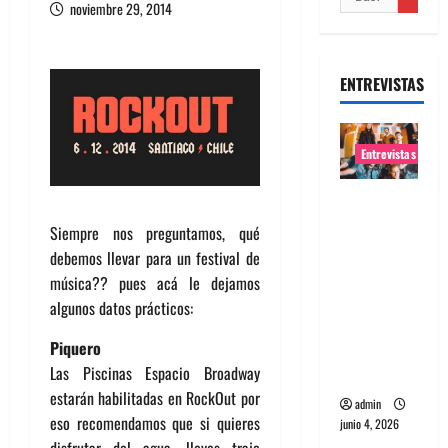
noviembre 29, 2014
ENTREVISTAS
Entrevistas
Entrevista
banda
Siempre nos preguntamos, qué
Evolfo:
debemos llevar para un festival de
Hablándol
música?? pues acá le dejamos
e
algunos datos prácticos:
directame
Piquero
nte a tu
Las Piscinas Espacio Broadway
espíritu
estarán habilitadas en ‪‎RockOut por
admin
eso recomendamos que si quieres
junio 4, 2026
disfrutar del agua, lleves traje