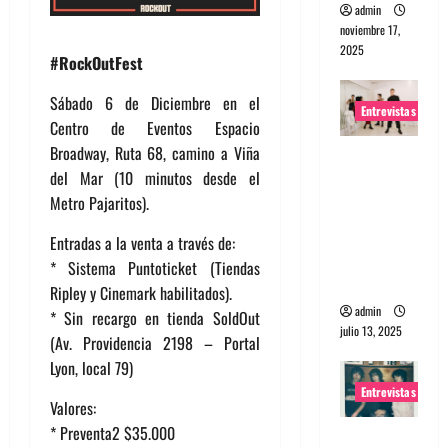
admin
noviembre 17,
2025
‪#‎RockOutFest
Sábado 6 de Diciembre en el
Entrevistas
Centro de Eventos Espacio
Broadway, Ruta 68, camino a Viña
Entrevista
del Mar (10 minutos desde el
a The
Metro Pajaritos).
Wants: Su
universo
Entradas a la venta a través de:
distorsion
* Sistema Puntoticket (Tiendas
ado
Ripley y Cinemark habilitados).
admin
* Sin recargo en tienda SoldOut
julio 13, 2025
(Av. Providencia 2198 – Portal
Lyon, local 79)
Entrevistas
Valores:
* Preventa2 $35.000
Entrevista: