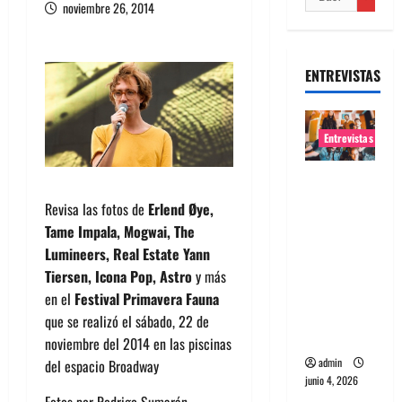
noviembre 26, 2014
ENTREVISTAS
Entrevistas
Entrevista
banda
Revisa las fotos de
Erlend Øye,
Evolfo:
Tame Impala, Mogwai, The
Hablándol
Lumineers, Real Estate Yann
e
Tiersen, Icona Pop, Astro
y más
directame
en
el
Festival Primavera Fauna
nte a tu
que se realizó el sábado, 22 de
espíritu
noviembre del 2014 en las piscinas
admin
del espacio Broadway
junio 4, 2026
Fotos por Rodrigo Sumarán