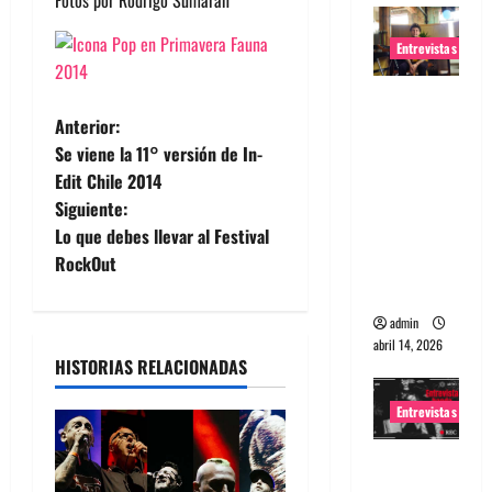
Entrevistas
Entrevista
N
Rudy De
Anterior:
Anda:
Se viene la 11° versión de In-
a
Conquista
Edit Chile 2014
ndo el
Siguiente:
v
mundo,
Lo que debes llevar al Festival
e
una tocata
RockOut
a la vez
g
admin
abril 14, 2026
a
HISTORIAS RELACIONADAS
c
Entrevistas
i
Entrevista
a banda