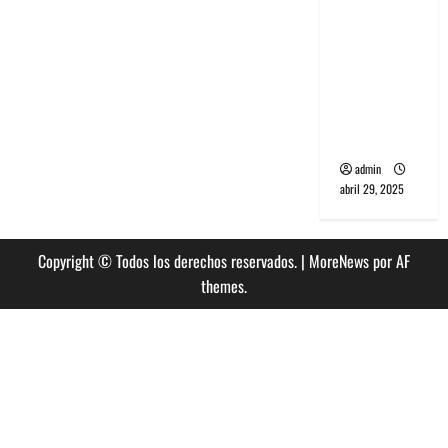
banda
PCR, No
Wave y Art
punk de
Corea del
Sur
admin
abril 29, 2025
Copyright © Todos los derechos reservados.
|
MoreNews
por AF
themes.