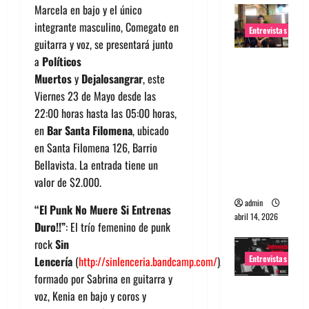
Marcela en bajo y el único
integrante masculino, Comegato en
Entrevistas
guitarra y voz, se presentará junto
a
Políticos
Entrevista
Muertos
y
Dejalosangrar
, este
Rudy De
Viernes 23 de Mayo desde las
Anda:
22:00 horas hasta las 05:00 horas,
Conquista
en
Bar Santa Filomena
, ubicado
ndo el
en Santa Filomena 126, Barrio
mundo,
Bellavista. La entrada tiene un
una tocata
valor de $2.000.
a la vez
admin
“El Punk No Muere Si Entrenas
abril 14, 2026
Duro!!”
: El trío femenino de punk
rock
Sin
Entrevistas
Lencería
(
http://sinlenceria.bandcamp.com/
),
formado por Sabrina en guitarra y
Entrevista
voz, Kenia en bajo y coros y
a banda