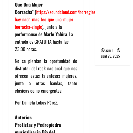
banda
Que Una Mujer
PCR, No
Borracha”
(
https://soundcloud.com/horregias/no-
Wave y Art
hay-nada-mas-feo-que-una-mujer-
punk de
borracha-single
), junto a la
Corea del
performance de
Marle Yahira
. La
Sur
entrada es GRATUITA hasta las
23:00 horas.
admin
abril 29, 2025
No se pierdan la oportunidad de
disfrutar del rock nacional que nos
ofrecen estas talentosas mujeres,
junto a otras bandas, tanto
clásicas como emergentes.
Por Daniela Lobos Pérez.
N
Anterior:
Protistas y Pedropiedra
a
musicalizarán Día del