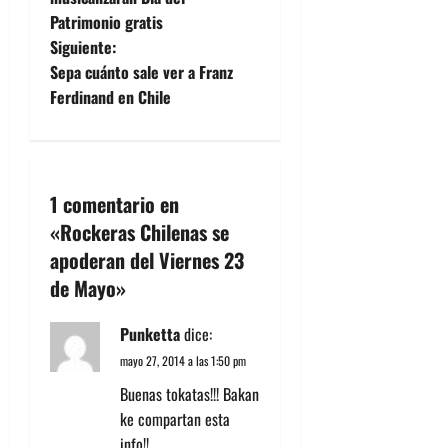
Patrimonio gratis
v
Siguiente:
e
Sepa cuánto sale ver a Franz
Ferdinand en Chile
g
a
c
1 comentario en
«
Rockeras Chilenas se
i
apoderan del Viernes 23
ó
de Mayo
»
n
Punketta
dice:
d
mayo 27, 2014 a las 1:50 pm
Buenas tokatas!!! Bakan
e
ke compartan esta
info!!