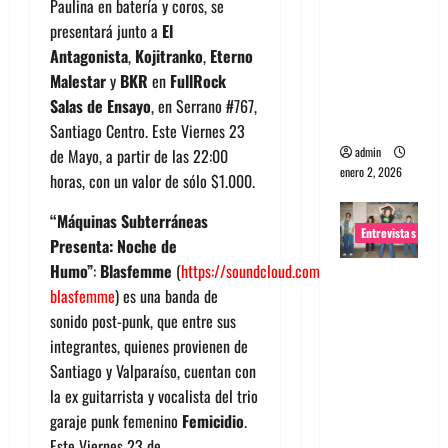
Paulina en batería y coros, se
portugues
presentará junto a
El
a
Antagonista
,
Kojitranko
,
Eterno
Maquina:
Malestar
y
BKR
en
FullRock
Directo y
Salas de Ensayo
, en Serrano #767,
visceral
Santiago Centro. Este Viernes 23
admin
de Mayo, a partir de las 22:00
enero 2, 2026
horas, con un valor de sólo $1.000.
“Máquinas Subterráneas
Entrevistas
Presenta: Noche de
Humo”
:
Blasfemme
(
https://soundcloud.com/banda-
Entrevista
blasfemme
) es una banda de
a la banda
sonido post-punk, que entre sus
japonesa
integrantes, quienes provienen de
Zoobombs
Santiago y Valparaíso, cuentan con
: Una
la ex guitarrista y vocalista del trio
energía
garaje punk femenino
Femicidio
.
salvaje
Este Viernes 23 de