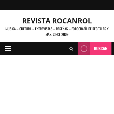
Saltar
al
contenido
REVISTA ROCANROL
MÚSICA – CULTURA – ENTREVISTAS – RESEÑAS – FOTOGRAFÍA DE RECITALES Y
MÁS. SINCE 2009
BUSCAR
Menú
principal