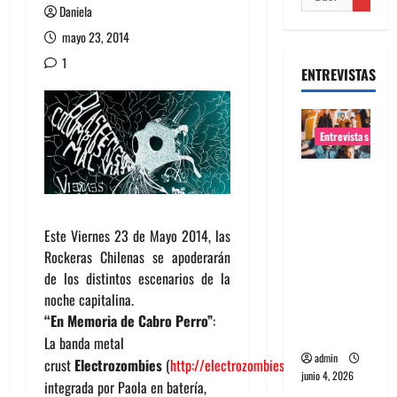
Daniela
mayo 23, 2014
1
ENTREVISTAS
Entrevistas
Entrevista
banda
Evolfo:
Este Viernes 23 de Mayo 2014, las
Hablándol
Rockeras Chilenas se apoderarán
e
de los distintos escenarios de la
directame
noche capitalina.
nte a tu
“En Memoria de Cabro Perro”
:
espíritu
La banda metal
admin
crust
Electrozombies
(
http://electrozombies.bandcamp.com/
),
junio 4, 2026
integrada por Paola en batería,