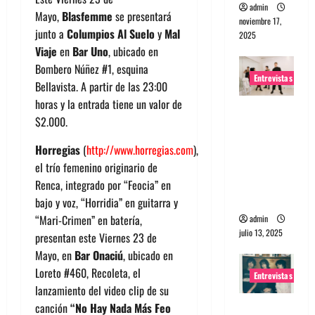
admin
Mayo,
Blasfemme
se presentará
noviembre 17,
junto a
Columpios Al Suelo
y
Mal
2025
Viaje
en
Bar Uno
, ubicado en
Bombero Núñez #1, esquina
Entrevistas
Bellavista. A partir de las 23:00
horas y la entrada tiene un valor de
Entrevista
$2.000.
a The
Wants: Su
Horregias
(
http://www.horregias.com
),
universo
el trío femenino originario de
distorsion
Renca, integrado por “Feocia” en
ado
bajo y voz, “Horridia” en guitarra y
“Mari-Crimen” en batería,
admin
julio 13, 2025
presentan este Viernes 23 de
Mayo, en
Bar Onaciú
, ubicado en
Loreto #460, Recoleta, el
Entrevistas
lanzamiento del video clip de su
Entrevista:
canción
“No Hay Nada Más Feo