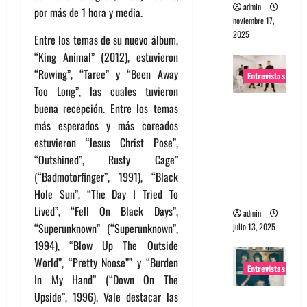
admin
por más de 1 hora y media.
noviembre 17,
2025
Entre los temas de su nuevo álbum,
“King Animal” (2012), estuvieron
“Rowing”, “Taree” y “Been Away
Entrevistas
Too Long”, las cuales tuvieron
Entrevista
buena recepción. Entre los temas
a The
más esperados y más coreados
Wants: Su
estuvieron “Jesus Christ Pose”,
universo
“Outshined”, Rusty Cage”
distorsion
(“Badmotorfinger”, 1991), “Black
ado
Hole Sun”, “The Day I Tried To
Lived”, “Fell On Black Days”,
admin
“Superunknown” (“Superunknown”,
julio 13, 2025
1994), “Blow Up The Outside
World”, “Pretty Noose”” y “Burden
Entrevistas
In My Hand” (“Down On The
Upside”, 1996). Vale destacar las
Entrevista: