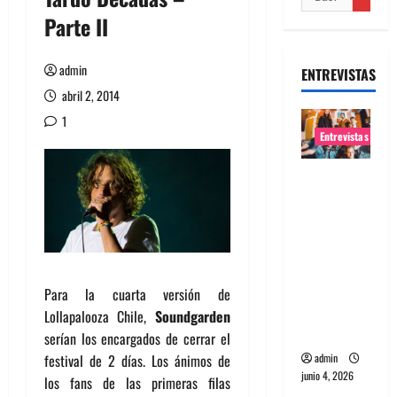
Parte II
admin
ENTREVISTAS
abril 2, 2014
1
Entrevistas
Entrevista
banda
Evolfo:
Hablándol
e
directame
Para la cuarta versión de
nte a tu
Lollapalooza Chile,
Soundgarden
espíritu
serían los encargados de cerrar el
festival de 2 días. Los ánimos de
admin
junio 4, 2026
los fans de las primeras filas