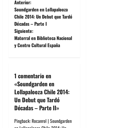
N
Anterior:
Soundgarden en Lollapalooza
a
Chile 2014: Un Debut que Tardó
Décadas – Parte I
v
Siguiente:
e
Matorral en Biblioteca Nacional
y Centro Cultural España
g
a
c
1 comentario en
«
Soundgarden en
i
Lollapalooza Chile 2014:
ó
Un Debut que Tardó
Décadas – Parte II
»
n
Pingback:
Rocanrol | Soundgarden
d
en Lollapalooza Chile 2014: Un