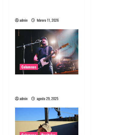
enamorados de una banda
genial
admin
febrero 11, 2026
Columnas
Supergrass en Chile: La
juventud no es una edad
admin
agosto 29, 2025
Columnas
Recitales