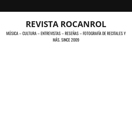
Saltar
al
contenido
REVISTA ROCANROL
MÚSICA – CULTURA – ENTREVISTAS – RESEÑAS – FOTOGRAFÍA DE RECITALES Y
MÁS. SINCE 2009