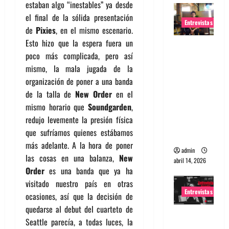
estaban algo “inestables” ya desde
el final de la sólida presentación
Entrevistas
de
Pixies
, en el mismo escenario.
Esto hizo que la espera fuera un
Entrevista
poco más complicada, pero así
Rudy De
mismo, la mala jugada de la
Anda:
organización de poner a una banda
Conquista
de la talla de
New Order
en el
ndo el
mismo horario que
Soundgarden
,
mundo,
redujo levemente la presión física
una tocata
que sufríamos quienes estábamos
a la vez
más adelante. A la hora de poner
admin
las cosas en una balanza,
New
abril 14, 2026
Order
es una banda que ya ha
visitado nuestro país en otras
Entrevistas
ocasiones, así que la decisión de
quedarse al debut del cuarteto de
Entrevista
Seattle parecía, a todas luces, la
a banda