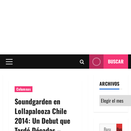
BUSCAR
Menú
principal
ARCHIVOS
Columnas
Archivos
Soundgarden en
Lollapalooza Chile
2014: Un Debut que
Buscar:
Tardó Décadas –