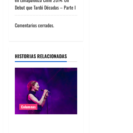
e
Debut que Tardó Décadas – Parte I
e
Comentarios cerrados.
n
t
r
HISTORIAS RELACIONADAS
a
d
a
s
Columnas
The Cardigans en Chile
2026: Tontamente