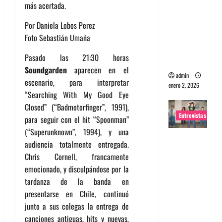
más acertada.
portugues
a
Por Daniela Lobos Perez
Maquina:
Foto Sebastián Umaña
Directo y
Pasado las 21:30 horas
visceral
Soundgarden
aparecen en el
admin
escenario, para interpretar
enero 2, 2026
“Searching With My Good Eye
Closed” (“Badmotorfinger”, 1991),
Entrevistas
para seguir con el hit “Spoonman”
(“Superunknown”, 1994), y una
Entrevista
audiencia totalmente entregada.
a la banda
Chris Cornell, francamente
japonesa
emocionado, y disculpándose por la
Zoobombs
tardanza de la banda en
: Una
presentarse en Chile, continuó
energía
junto a sus colegas la entrega de
salvaje
canciones antiguas, hits y nuevas,