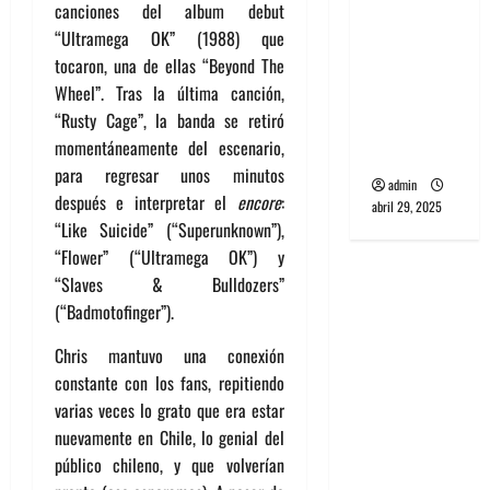
canciones del album debut
banda
“Ultramega OK” (1988) que
PCR, No
tocaron, una de ellas “Beyond The
Wave y Art
Wheel”. Tras la última canción,
punk de
“Rusty Cage”, la banda se retiró
Corea del
momentáneamente del escenario,
Sur
para regresar unos minutos
admin
después e interpretar el
encore
:
abril 29, 2025
“Like Suicide” (“Superunknown”),
“Flower” (“Ultramega OK”) y
“Slaves & Bulldozers”
(“Badmotofinger”).
Chris mantuvo una conexión
constante con los fans, repitiendo
varias veces lo grato que era estar
nuevamente en Chile, lo genial del
público chileno, y que volverían