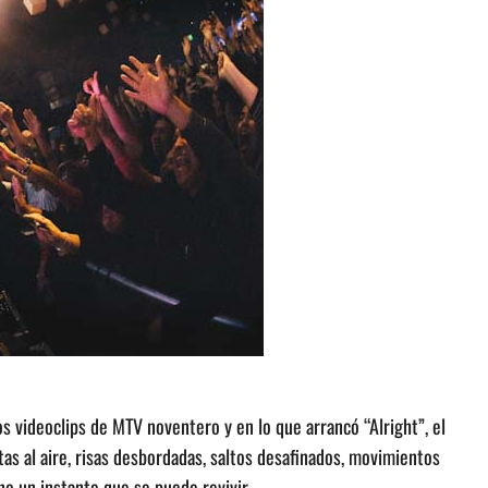
os videoclips de MTV noventero y en lo que arrancó “Alright”, el
as al aire, risas desbordadas, saltos desafinados, movimientos
no un instante que se puede revivir.