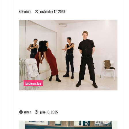
energía salvaje
admin
noviembre 17, 2025
Entrevistas
Entrevista a The Wants: Su universo
distorsionado
admin
julio 13, 2025