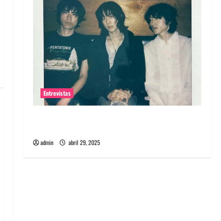
Entrevistas
Entrevista: banda PCR, No Wave y Art punk de
Corea del Sur
admin
abril 29, 2025