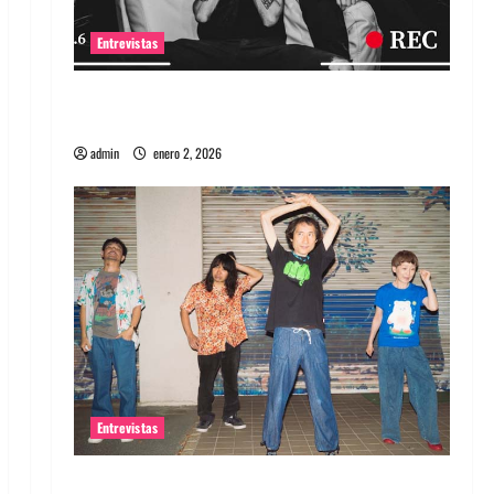
Entrevistas
Entrevista a banda portuguesa Maquina:
Directo y visceral
admin
enero 2, 2026
Entrevistas
Entrevista a la banda japonesa Zoobombs: Una