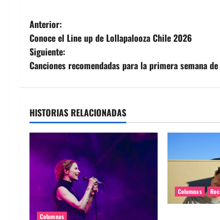
N
Anterior:
Conoce el Line up de Lollapalooza Chile 2026
a
Siguiente:
v
Canciones recomendadas para la primera semana de
e
g
HISTORIAS RELACIONADAS
a
c
i
ó
Columnas
Rec
n
El regreso ín
Columnas