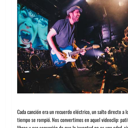
Cada canción era un recuerdo eléctrico, un salto directo a l
tiempo se rompió. Nos convertimos en aquel videoclip: patit
libres y esa sensación de que la juventud no es una edad, si