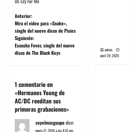
05 Cry For Me
banda
PCR, No
N
Anterior:
Wave y Art
Mira el video para «Snake»,
punk de
a
single del nuevo disco de Pixies
Corea del
Siguiente:
v
Sur
Escucha Fever, single del nuevo
admin
e
disco de The Black Keys
abril 29, 2025
g
a
1 comentario en
c
«
Hermanos Young de
AC/DC reeditan sus
i
primeras grabaciones
»
ó
soyelmasguapo
dice:
n
enero 21, 2016 a las 4:33 pm