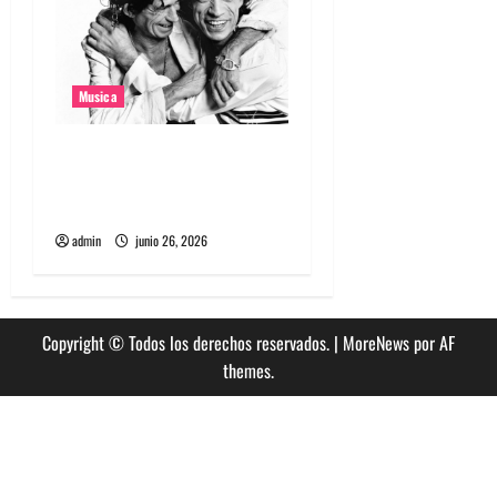
Musica
The Rolling Stones estrenó
nuevo single llamado
Jealous Lover
admin
junio 26, 2026
Copyright © Todos los derechos reservados.
|
MoreNews
por AF
themes.