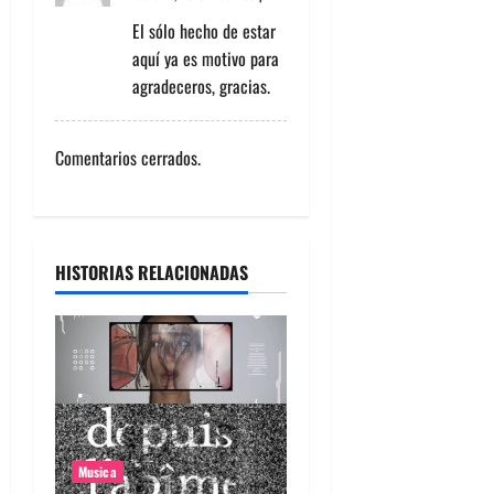
d
El sólo hecho de estar
aquí ya es motivo para
e
agradeceros, gracias.
e
Comentarios cerrados.
n
t
r
HISTORIAS RELACIONADAS
a
d
a
s
Musica