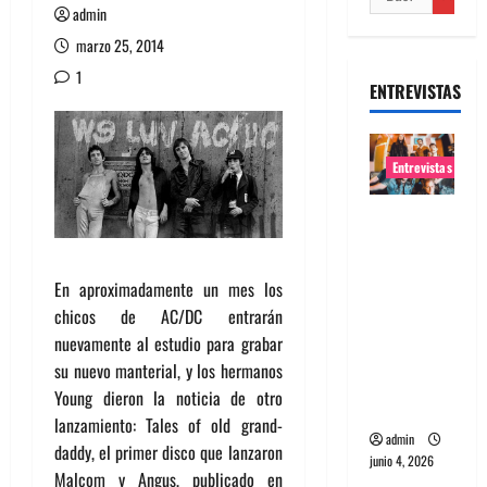
admin
marzo 25, 2014
1
ENTREVISTAS
Entrevistas
Entrevista
banda
Evolfo:
En aproximadamente un mes los
Hablándol
chicos de AC/DC entrarán
e
nuevamente al estudio para grabar
directame
su nuevo manterial, y los hermanos
nte a tu
Young dieron la noticia de otro
espíritu
lanzamiento: Tales of old grand-
admin
daddy, el primer disco que lanzaron
junio 4, 2026
Malcom y Angus, publicado en