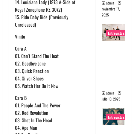
14. Louisiana Lady (1973 A-Side of
admin
Regal Zonophone RZ 3072)
noviembre 17,
2025
15. Ride Baby Ride (Previously
Unreleased)
Entrevistas
Vinilo
Entrevista
Cara A
a The
01. Can’t Stand The Heat
Wants: Su
02. Goodbye Jane
universo
03. Quick Reaction
distorsion
04. Silver Shoes
ado
05. Watch Her Do it Now
admin
Cara B
julio 13, 2025
01. People And The Power
02. Red Revolution
Entrevistas
03. Shot In The Head
04. Ape Man
Entrevista: