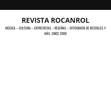
Saltar
al
contenido
REVISTA ROCANROL
MÚSICA – CULTURA – ENTREVISTAS – RESEÑAS – FOTOGRAFÍA DE RECITALES Y
MÁS. SINCE 2009