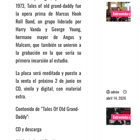
1973, Tales of old grand-daddy fue
la opera prima de Marcus Hook
Entrevistas
Roll Band, un grupo liderado por
Entrevista
Harry Vanda y George Young,
Rudy De
hermano mayor de Angus y
Anda:
Malcom, que también se unieron a
Conquista
la grabación en la que sería su
ndo el
primera incursión al estudio.
mundo,
La placa será reeditada y puesto a
una tocata
la venta el próximo 2 de junio en
a la vez
CD, vinilo y digital, con material
admin
extra.
abril 14, 2026
Contenido de “Tales Of Old Grand-
Daddy”:
Entrevistas
CD y descarga
Entrevista
a banda