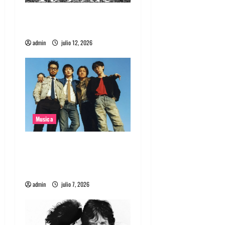
Canciones recomendadas
para el 2026
admin
julio 12, 2026
Musica
Nuevo single de la banda
coreana Silica Gel llamado
Molecular Gastronomy
admin
julio 7, 2026