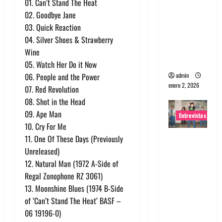
01. Can’t Stand The Heat
portugues
02. Goodbye Jane
a
03. Quick Reaction
Maquina:
04. Silver Shoes & Strawberry
Directo y
Wine
visceral
05. Watch Her Do it Now
admin
06. People and the Power
enero 2, 2026
07. Red Revolution
08. Shot in the Head
09. Ape Man
Entrevistas
10. Cry For Me
Entrevista
11. One Of These Days (Previously
a la banda
Unreleased)
japonesa
12. Natural Man (1972 A-Side of
Zoobombs
Regal Zonophone RZ 3061)
: Una
13. Moonshine Blues (1974 B-Side
energía
of ‘Can’t Stand The Heat’ BASF ‎–
salvaje
06 19196-0)