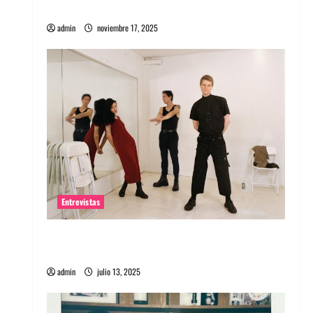
energía salvaje
admin
noviembre 17, 2025
Entrevistas
Entrevista a The Wants: Su universo
distorsionado
admin
julio 13, 2025