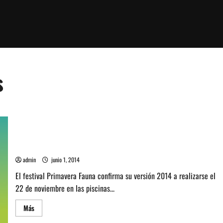
s
Primavera Fauna confirma versión 2014 a realizarse el 22 de
noviembre en Espacio Broadway
admin
junio 1, 2014
El festival Primavera Fauna confirma su versión 2014 a realizarse el
22 de noviembre en las piscinas...
Leer
Más
más
acerca