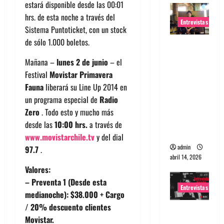
estará disponible desde las 00:01
hrs. de esta noche a través del
Entrevistas
Sistema Puntoticket, con un stock
de sólo 1.000 boletos.
Entrevista
Rudy De
Mañana –
lunes 2 de junio
– el
Anda:
Festival
Movistar Primavera
Conquista
Fauna
liberará su Line Up 2014 en
ndo el
un programa especial de
Radio
mundo,
Zero
. Todo esto y mucho más
una tocata
desde las
10:00 hrs.
a través de
a la vez
www.movistarchile.tv
y del dial
admin
97.7
.
abril 14, 2026
Valores:
– Preventa 1 (Desde esta
Entrevistas
medianoche): $38.000 + Cargo
/ 20% descuento clientes
Entrevista
Movistar.
a banda