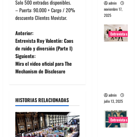
Solo 500 entradas disponibles.
admin
noviembre 17,
– Puerta: 90.000 + Cargo / 20%
2025
descuento Clientes Movistar.
N
Anterior:
Entrevistas
Entrevista Roy Valentín: Caos
a
Entrevista
de ruido y diversión (Parte I)
a The
Siguiente:
v
Wants: Su
Mira el video oficial para The
e
universo
Mechanism de Disclosure
distorsion
g
ado
admin
a
HISTORIAS RELACIONADAS
julio 13, 2025
c
Entrevistas
i
Entrevista: