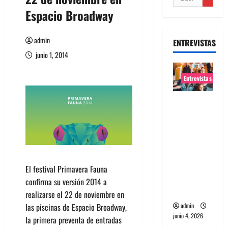
Espacio Broadway
admin
ENTREVISTAS
junio 1, 2014
Entrevistas
Entrevista
banda
Evolfo:
Hablándol
e
directame
El festival Primavera Fauna
nte a tu
confirma su versión 2014 a
espíritu
realizarse el 22 de noviembre en
las piscinas de Espacio Broadway,
admin
junio 4, 2026
la primera preventa de entradas