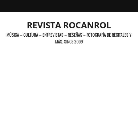
Saltar
al
contenido
REVISTA ROCANROL
MÚSICA – CULTURA – ENTREVISTAS – RESEÑAS – FOTOGRAFÍA DE RECITALES Y
MÁS. SINCE 2009