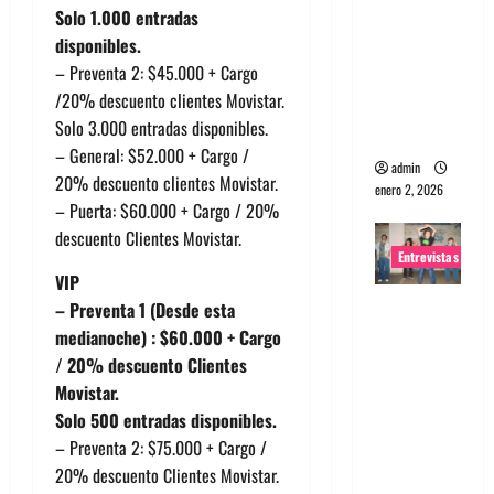
Solo 1.000 entradas
portugues
disponibles.
a
– Preventa 2: $45.000 + Cargo
Maquina:
/20% descuento clientes Movistar.
Directo y
Solo 3.000 entradas disponibles.
visceral
– General: $52.000 + Cargo /
admin
20% descuento clientes Movistar.
enero 2, 2026
– Puerta: $60.000 + Cargo / 20%
descuento Clientes Movistar.
Entrevistas
VIP
Entrevista
– Preventa 1 (Desde esta
a la banda
medianoche) : $60.000 + Cargo
japonesa
/ 20% descuento Clientes
Zoobombs
Movistar.
: Una
Solo 500 entradas disponibles.
energía
– Preventa 2: $75.000 + Cargo /
salvaje
20% descuento Clientes Movistar.