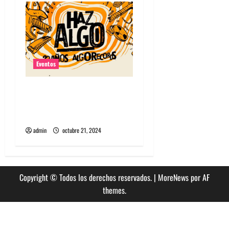
s
Eventos
Algorecords celebra 22°
aniversario con festival
gratuito en Perrera
admin
octubre 21, 2024
Copyright © Todos los derechos reservados.
|
MoreNews
por AF
themes.