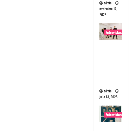
admin
noviembre 17,
2025
Entrevistas
Entrevista
a The
Wants: Su
universo
distorsion
ado
admin
julio 13, 2025
Entrevistas
Entrevista: