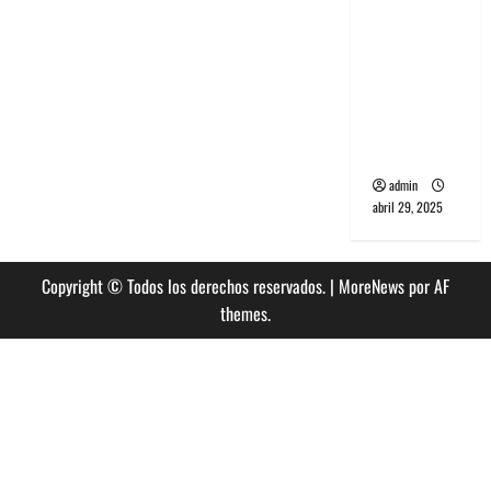
banda
PCR, No
Wave y Art
punk de
Corea del
Sur
admin
abril 29, 2025
Copyright © Todos los derechos reservados.
|
MoreNews
por AF
themes.