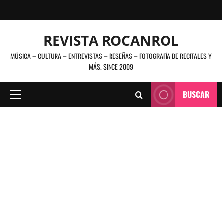
Saltar
al
contenido
REVISTA ROCANROL
MÚSICA – CULTURA – ENTREVISTAS – RESEÑAS – FOTOGRAFÍA DE RECITALES Y
MÁS. SINCE 2009
BUSCAR
Menú
principal