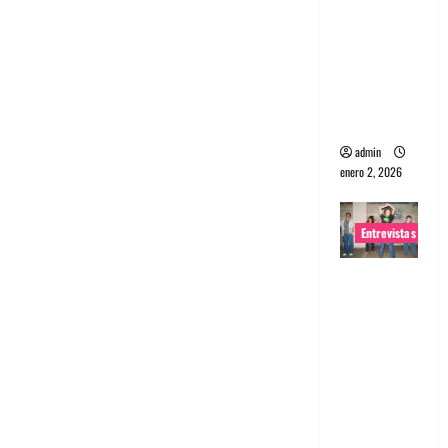
portugues
a
Maquina:
Directo y
visceral
admin
enero 2, 2026
Entrevistas
Entrevista
a la banda
japonesa
Zoobombs
: Una
energía
salvaje