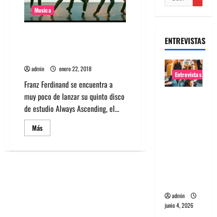
Musica
Escucha los 2 temas nuevos de
ENTREVISTAS
Franz Ferdinand: «Feel The Love
Go» y «Paper Cages»
admin
enero 22, 2018
Entrevistas
Franz Ferdinand se encuentra a
muy poco de lanzar su quinto disco
Entrevista
de estudio Always Ascending, el...
banda
Evolfo:
Leer
Más
Hablándol
más
acerca
e
de
Escucha
directame
los
2
nte a tu
temas
espíritu
nuevos
de
Franz
admin
Ferdinand:
junio 4, 2026
«Feel
The