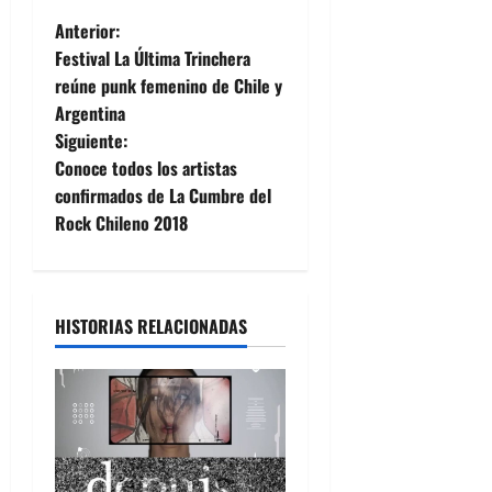
N
Anterior:
Festival La Última Trinchera
a
reúne punk femenino de Chile y
Argentina
v
Siguiente:
e
Conoce todos los artistas
confirmados de La Cumbre del
g
Rock Chileno 2018
a
c
HISTORIAS RELACIONADAS
i
ó
n