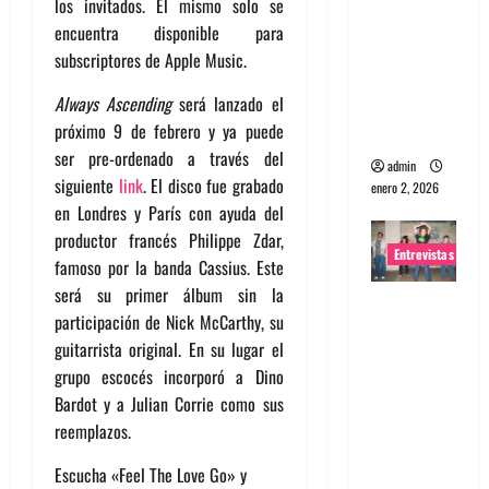
los invitados. El mismo solo se
portugues
encuentra disponible para
a
subscriptores de Apple Music.
Maquina:
Always Ascending
será lanzado el
Directo y
próximo 9 de febrero y ya puede
visceral
ser pre-ordenado a través del
admin
siguiente
link
. El disco fue grabado
enero 2, 2026
en Londres y París con ayuda del
productor francés Philippe Zdar,
Entrevistas
famoso por la banda Cassius. Este
será su primer álbum sin la
Entrevista
participación de Nick McCarthy, su
a la banda
guitarrista original. En su lugar el
japonesa
grupo escocés incorporó a Dino
Zoobombs
Bardot y a Julian Corrie como sus
: Una
reemplazos.
energía
salvaje
Escucha «Feel The Love Go» y