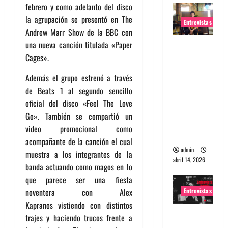
febrero y como adelanto del disco
la agrupación se presentó en The
Entrevistas
Andrew Marr Show de la BBC con
una nueva canción titulada «Paper
Entrevista
Cages».
Rudy De
Anda:
Además el grupo estrenó a través
Conquista
de Beats 1 al segundo sencillo
ndo el
oficial del disco «Feel The Love
mundo,
Go». También se compartió un
una tocata
video promocional como
a la vez
acompañante de la canción el cual
admin
muestra a los integrantes de la
abril 14, 2026
banda actuando como magos en lo
que parece ser una fiesta
Entrevistas
noventera con Alex
Kapranos vistiendo con distintos
Entrevista
trajes y haciendo trucos frente a
a banda