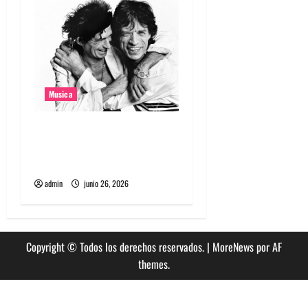
Musica
The Rolling Stones estrenó
nuevo single llamado
Jealous Lover
admin
junio 26, 2026
Copyright © Todos los derechos reservados.
|
MoreNews
por AF
themes.