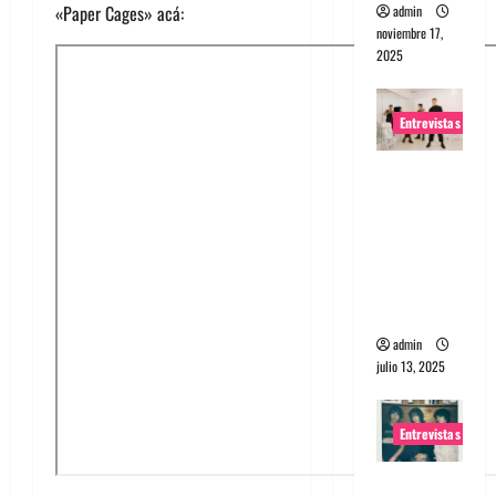
«Paper Cages» acá:
admin
noviembre 17,
2025
Entrevistas
Entrevista
a The
Wants: Su
universo
distorsion
ado
admin
julio 13, 2025
Entrevistas
Entrevista: