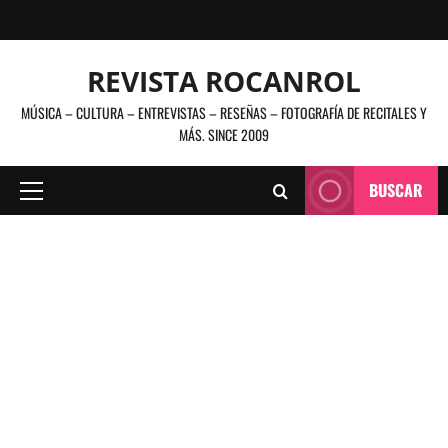
Saltar
al
contenido
REVISTA ROCANROL
MÚSICA – CULTURA – ENTREVISTAS – RESEÑAS – FOTOGRAFÍA DE RECITALES Y
MÁS. SINCE 2009
BUSCAR
Menú
principal