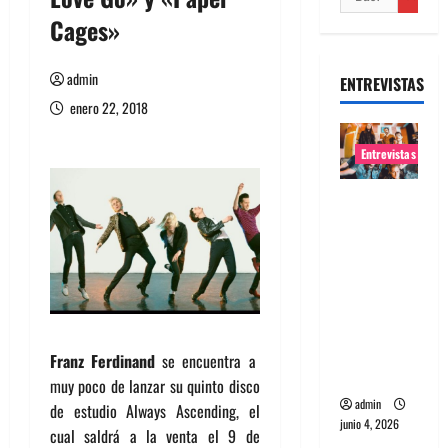
Cages»
admin
ENTREVISTAS
enero 22, 2018
Entrevistas
Entrevista
banda
Evolfo:
Hablándol
e
directame
nte a tu
Franz Ferdinand
se encuentra a
espíritu
muy poco de lanzar su quinto disco
admin
de estudio Always Ascending, el
junio 4, 2026
cual saldrá a la venta el 9 de