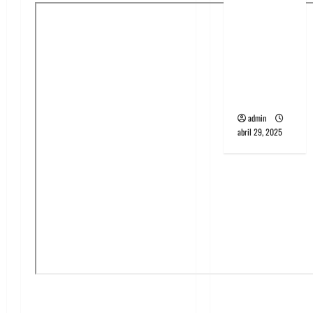
banda
PCR, No
Wave y Art
punk de
Corea del
Sur
admin
abril 29, 2025