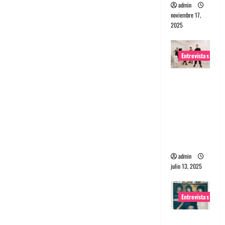
admin
noviembre 17,
2025
Entrevistas
Entrevista
a The
Wants: Su
universo
distorsion
ado
admin
julio 13, 2025
Entrevistas
Entrevista: