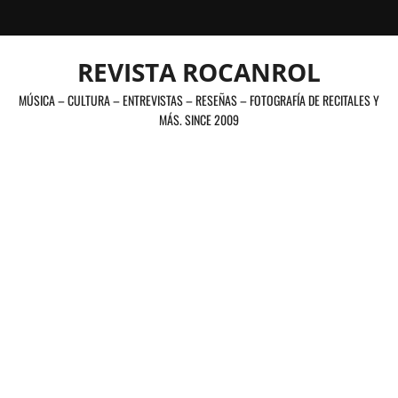
Saltar
al
contenido
REVISTA ROCANROL
MÚSICA – CULTURA – ENTREVISTAS – RESEÑAS – FOTOGRAFÍA DE RECITALES Y
MÁS. SINCE 2009