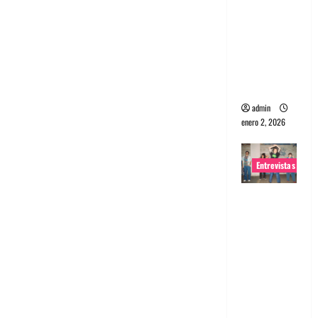
portugues
a
Maquina:
Directo y
visceral
admin
enero 2, 2026
Entrevistas
Entrevista
a la banda
japonesa
Zoobombs
: Una
energía
salvaje