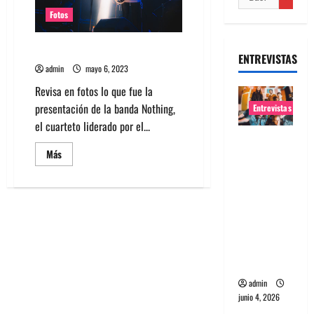
Fotos
Fotos Nothing en Chile 2023
ENTREVISTAS
admin
mayo 6, 2023
Revisa en fotos lo que fue la
presentación de la banda Nothing,
Entrevistas
el cuarteto liderado por el...
Entrevista
Leer
Más
banda
más
acerca
Evolfo:
de
Hablándol
Fotos
Nothing
e
en
Chile
directame
2023
nte a tu
espíritu
admin
junio 4, 2026