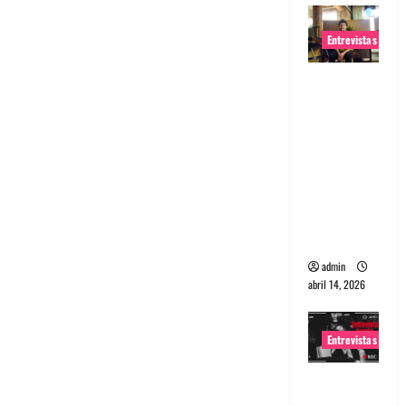
Entrevistas
Entrevista
Rudy De
Anda:
Conquista
ndo el
mundo,
una tocata
a la vez
admin
abril 14, 2026
Entrevistas
Entrevista
a banda