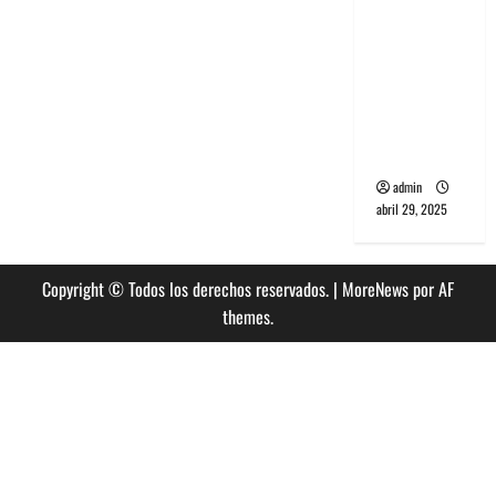
banda
PCR, No
Wave y Art
punk de
Corea del
Sur
admin
abril 29, 2025
Copyright © Todos los derechos reservados.
|
MoreNews
por AF
themes.