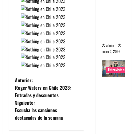
portugues
a
Maquina:
Directo y
visceral
admin
enero 2, 2026
Entrevistas
N
Anterior:
Entrevista
Roger Waters en Chile 2023:
a la banda
a
Entradas y descuentos
japonesa
Siguiente:
v
Zoobombs
Escucha las canciones
: Una
e
destacadas de la semana
energía
salvaje
g