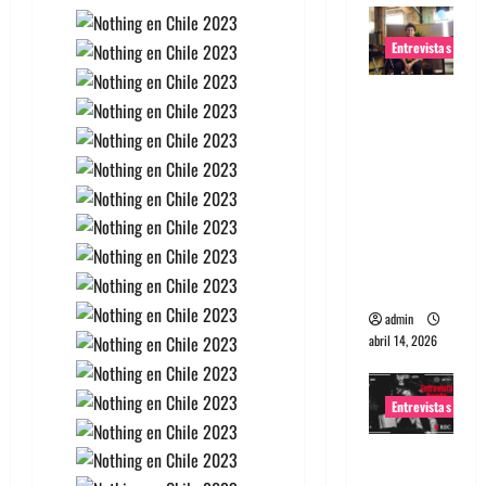
Entrevistas
Entrevista
Rudy De
Anda:
Conquista
ndo el
mundo,
una tocata
a la vez
admin
abril 14, 2026
Entrevistas
Entrevista
a banda