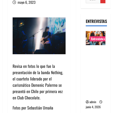
mayo 6, 2023
ENTREVISTAS
Entrevistas
Entrevista
banda
Evolfo:
Revisa en fotos lo que fue la
Hablándol
presentación de la banda Nothing,
e
el cuarteto liderado por el
directame
carismático Domenic Palermo se
nte a tu
presentó en Chile por primera vez
espíritu
en Club Chocolate.
admin
junio 4, 2026
Fotos por Sebastián Umaña