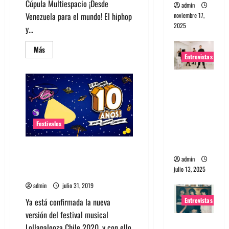
Cúpula Multiespacio ¡Desde
admin
Venezuela para el mundo! El hiphop
noviembre 17,
2025
y...
Leer
Más
más
Entrevistas
acerca
de
Conoce
Entrevista
los
Sideshows
a The
de
Wants: Su
Lollapalooza
Chile
universo
2020
Festivales
distorsion
ado
Entérate cuanto sale ir a
admin
Lollapalooza Chile 2020 y cómo
julio 13, 2025
comprar Early Bird
admin
julio 31, 2019
Entrevistas
Ya está confirmada la nueva
versión del festival musical
Entrevista:
Lollapalooza Chile 2020, y con ello