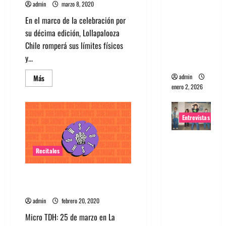
admin
marzo 8, 2020
portugues
En el marco de la celebración por
a
su décima edición, Lollapalooza
Maquina:
Chile romperá sus límites físicos
Directo y
y...
visceral
admin
Leer
Más
más
enero 2, 2026
acerca
de
Conoce
los
Entrevistas
sideshow
gratuitos
de
Entrevista
Lollapalooza
Chile
Recitales
a la banda
2020
japonesa
Conoce los Sideshows de
Zoobombs
Lollapalooza Chile 2020
: Una
admin
febrero 20, 2020
energía
salvaje
Micro TDH: 25 de marzo en La