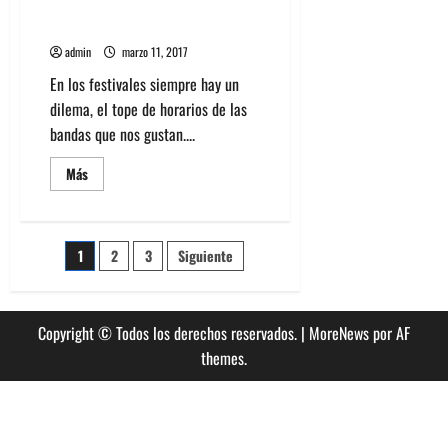
Dilema Lollapalooza 2017:
Metallica o Diplo? Shit…
admin
marzo 11, 2017
En los festivales siempre hay un
dilema, el tope de horarios de las
bandas que nos gustan....
Leer
Más
más
acerca
de
Dilema
Lollapalooza
Paginación
1
2
3
Siguiente
2017:
Metallica
o
de
Diplo?
Shit…
Copyright © Todos los derechos reservados.
|
MoreNews
por AF
entradas
themes.