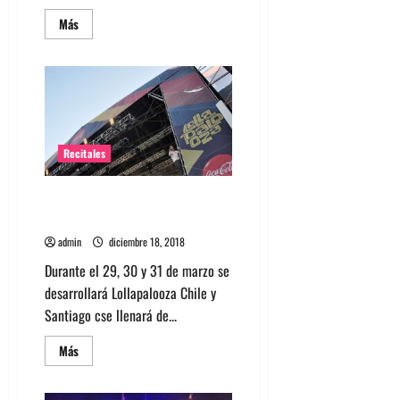
Leer
Más
más
acerca
de
Lollapalooza
Chile
celebra
10
años
y
confirma
Recitales
fecha
de
realización
Conoce los sideshows de
Lollapalooza Chile 2019
admin
diciembre 18, 2018
Durante el 29, 30 y 31 de marzo se
desarrollará Lollapalooza Chile y
Santiago cse llenará de...
Leer
Más
más
acerca
de
Conoce