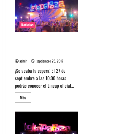
los
sideshows
de
Lollapalooza
Chile
2019
Noticias
Sepa la fecha para conocer el
Lineup de Lollapalooza Chile
2018
admin
septiembre 25, 2017
¡Se acaba la espera! El 27 de
septiembre a las 10:00 horas
podrás conocer el Lineup oficial...
Leer
Más
más
acerca
de
Sepa
la
fecha
para
conocer