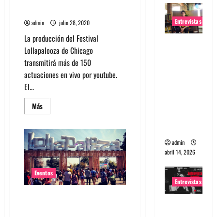
4 días
Entrevistas
admin
julio 28, 2020
La producción del Festival
Entrevista
Lollapalooza de Chicago
Rudy De
transmitirá más de 150
Anda:
actuaciones en vivo por youtube.
Conquista
El...
ndo el
mundo,
Leer
Más
más
una tocata
acerca
de
a la vez
Lollapalooza
transmitirá
admin
más
de
abril 14, 2026
150
actuaciones
en
Eventos
vivo
Entrevistas
durante
4
Conoce los sideshow gratuitos
días
Entrevista
de Lollapalooza Chile 2020
a banda