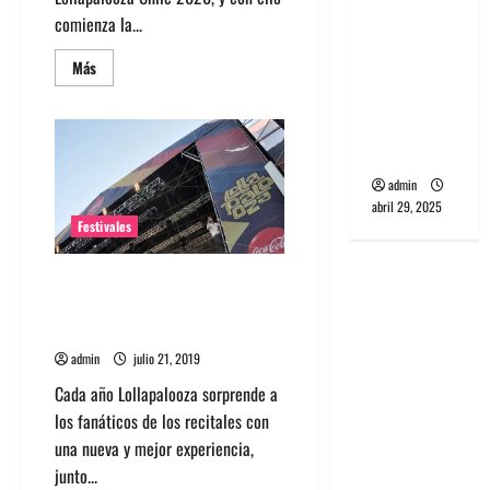
banda
comienza la...
PCR, No
Leer
Más
Wave y Art
más
punk de
acerca
de
Corea del
Entérate
cuanto
Sur
sale
ir
admin
a
Lollapalooza
abril 29, 2025
Chile
Festivales
2020
y
cómo
Lollapalooza Chile celebra 10
comprar
Early
años y confirma fecha de
Bird
realización
admin
julio 21, 2019
Cada año Lollapalooza sorprende a
los fanáticos de los recitales con
una nueva y mejor experiencia,
junto...