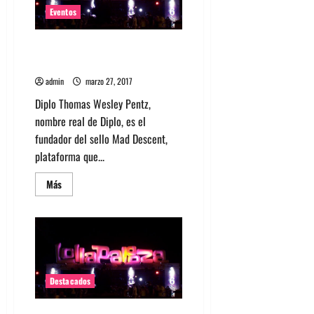
el
Lineup
Eventos
de
Lollapalooza
Chile
Conoce los sideshows de
2018
Lollapalooza Chile 2017
admin
marzo 27, 2017
Diplo Thomas Wesley Pentz,
nombre real de Diplo, es el
fundador del sello Mad Descent,
plataforma que...
Leer
Más
más
acerca
de
Conoce
los
sideshows
de
Lollapalooza
Chile
2017
Destacados