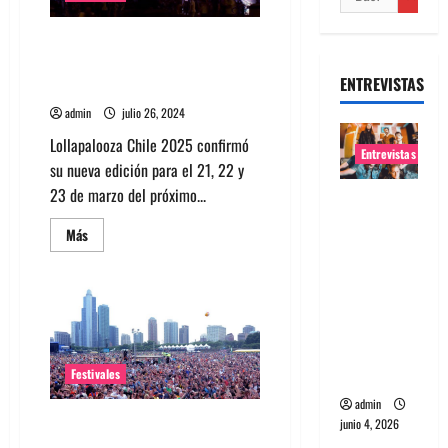
Lollapalooza Chile 2025
entradas y todo lo que
ENTREVISTAS
necesitas saber
admin
julio 26, 2024
Lollapalooza Chile 2025 confirmó
Entrevistas
su nueva edición para el 21, 22 y
23 de marzo del próximo...
Entrevista
banda
Leer
Más
más
Evolfo:
acerca
Hablándol
de
Lollapalooza
e
Chile
2025
directame
entradas
y
nte a tu
todo
lo
espíritu
Festivales
que
necesitas
admin
saber
Lollapalooza transmitirá más de
junio 4, 2026
150 actuaciones en vivo durante