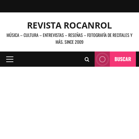
Saltar
al
contenido
REVISTA ROCANROL
MÚSICA – CULTURA – ENTREVISTAS – RESEÑAS – FOTOGRAFÍA DE RECITALES Y
MÁS. SINCE 2009
BUSCAR
Menú
principal