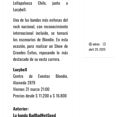
Lollapalooza Chile, junto a
banda
Lucybell.
PCR, No
Wave y Art
Una de las bandas más exitosas del
punk de
rock nacional, con reconocimiento
Corea del
internacional incluido, se tomará
Sur
los escenarios de Blondie. En esta
admin
ocasión, para realizar un Show de
abril 29, 2025
Grandes Éxitos, repasando lo más
destacado de su vasta carrera.
Lucybell
Centro de Eventos Blondie,
Alameda 2879
Viernes 31 marzo 21:00
Precios desde $ 11.200 a $ 16.800
N
Anterior:
La banda BadBadNotGood