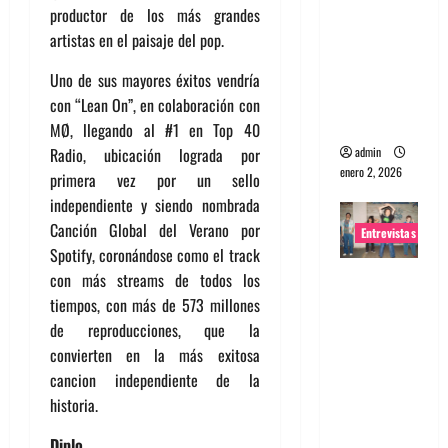
productor de los más grandes
portugues
artistas en el paisaje del pop.
a
Maquina:
Uno de sus mayores éxitos vendría
Directo y
con “Lean On”, en colaboración con
visceral
MØ, llegando al #1 en Top 40
Radio, ubicación lograda por
admin
enero 2, 2026
primera vez por un sello
independiente y siendo nombrada
Canción Global del Verano por
Entrevistas
Spotify, coronándose como el track
Entrevista
con más streams de todos los
a la banda
tiempos, con más de 573 millones
japonesa
de reproducciones, que la
Zoobombs
convierten en la más exitosa
: Una
cancion independiente de la
energía
historia.
salvaje
Diplo