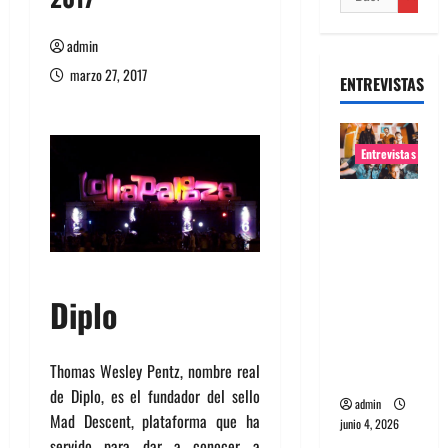
admin
marzo 27, 2017
ENTREVISTAS
Entrevistas
Entrevista
banda
Evolfo:
Hablándol
e
Diplo
directame
nte a tu
Thomas Wesley Pentz, nombre real
espíritu
de Diplo, es el fundador del sello
admin
Mad Descent, plataforma que ha
junio 4, 2026
servido para dar a conocer a