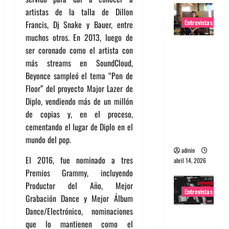
artistas de la talla de Dillon
Entrevistas
Francis, Dj Snake y Bauer, entre
muchos otros. En 2013, luego de
Entrevista
ser coronado como el artista con
Rudy De
más streams en SoundCloud,
Anda:
Beyonce sampleó el tema “Pon de
Conquista
Floor” del proyecto Major Lazer de
ndo el
Diplo, vendiendo más de un millón
mundo,
de copias y, en el proceso,
una tocata
cementando el lugar de Diplo en el
a la vez
mundo del pop.
admin
El 2016, fue nominado a tres
abril 14, 2026
Premios Grammy, incluyendo
Productor del Año, Mejor
Entrevistas
Grabación Dance y Mejor Álbum
Dance/Electrónico, nominaciones
Entrevista
que lo mantienen como el
a banda