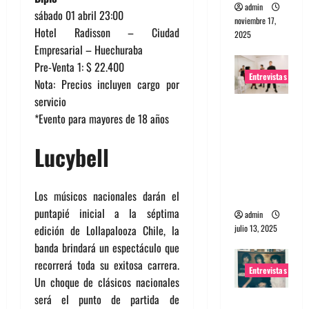
admin
sábado 01 abril 23:00
noviembre 17,
Hotel Radisson – Ciudad
2025
Empresarial – Huechuraba
Pre-Venta 1: $ 22.400
Entrevistas
Nota: Precios incluyen cargo por
servicio
Entrevista
*Evento para mayores de 18 años
a The
Wants: Su
Lucybell
universo
distorsion
ado
Los músicos nacionales darán el
puntapié inicial a la séptima
admin
edición de Lollapalooza Chile, la
julio 13, 2025
banda brindará un espectáculo que
recorrerá toda su exitosa carrera.
Entrevistas
Un choque de clásicos nacionales
será el punto de partida de
Entrevista: