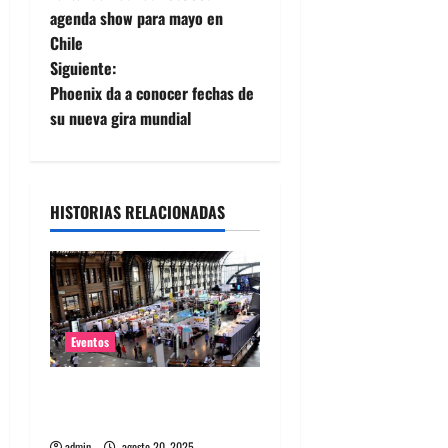
a
agenda show para mayo en
Chile
v
Siguiente:
e
Phoenix da a conocer fechas de
su nueva gira mundial
g
a
HISTORIAS RELACIONADAS
c
i
ó
n
Eventos
d
Feria Pulsar inicia la venta
de abono a sólo $18 mil
e
admin
agosto 20, 2025