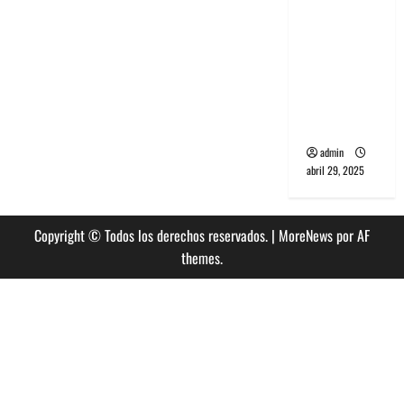
banda
PCR, No
Wave y Art
punk de
Corea del
Sur
admin
abril 29, 2025
Copyright © Todos los derechos reservados.
|
MoreNews
por AF
themes.