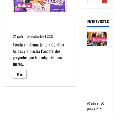
Recitales
Tocata en pijama: Gomitas
ENTREVISTAS
Ácidas y Siniestra Pandora se
presentan en Bar Vienes
admin
septiembre 5, 2023
Entrevistas
Tocata en pijama junto a Gomitas
Acidas y Siniestra Pandora, dos
Entrevista
proyectos que han adquirido una
banda
fuerte...
Evolfo:
Hablándol
Leer
Más
e
más
acerca
directame
de
Tocata
nte a tu
en
pijama:
espíritu
Gomitas
Ácidas
admin
y
junio 4, 2026
Siniestra
Pandora