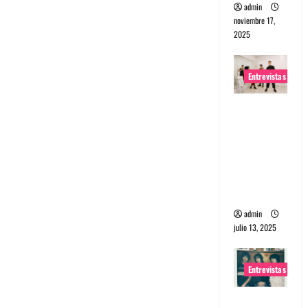
admin
noviembre 17,
2025
Entrevistas
Entrevista
a The
Wants: Su
universo
distorsion
ado
admin
julio 13, 2025
Entrevistas
Entrevista: