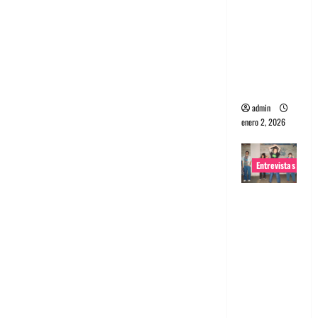
portugues
a
Maquina:
Directo y
visceral
admin
enero 2, 2026
Entrevistas
Entrevista
a la banda
japonesa
Zoobombs
: Una
energía
salvaje